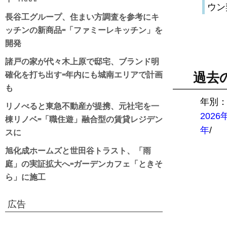
ウン
長谷工グループ、住まい方調査を参考にキ
ッチンの新商品=「ファミーレキッチン」を
開発
諸戸の家が代々木上原で邸宅、ブランド明
確化を打ち出す=年内にも城南エリアで計画
過去
も
年別
リノべると東急不動産が提携、元社宅を一
2026
棟リノベ=「職住遊」融合型の賃貸レジデン
スに
年
/
旭化成ホームズと世田谷トラスト、「雨
庭」の実証拡大へ=ガーデンカフェ「ときそ
ら」に施工
広告