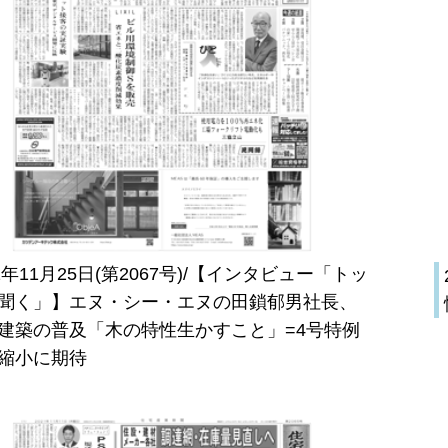
21年11月25日(第2067号)/【インタビュー「トッ
聞く」】エヌ・シー・エヌの田鎖郁男社長、
建築の普及「木の特性生かすこと」=4号特例
縮小に期待