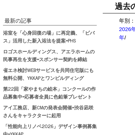
過去
最新の記事
年別
2026
浴室を「心身回復の場」に再定義、「ビバ
年
/
ス」活用した新入浴法を提案=PHS
ロゴスホールディングス、アエラホームの
民事再生を支援=スポンサー契約を締結
省エネ検討WEBサービスを共同住宅版にも
無料公開、YKKAPとワンビルディング
第22回「家やまちの絵本」コンクールの作
品募集中=応募者全員に色鉛筆プレゼント
アイ工務店、新CMの発表会開催=渋谷凪咲
さんをキャラクターに起用
「性能向上リノベ2026」デザイン事例募集
中=YKKAP