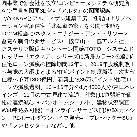
園事業で新会社を設立/コンピュータシステム研究所、
AIで手書き図面3D化=『アルタ』の図面認識
で/YKKAPとアルティザン建築工房、性能向上リノベ
ーション実証住宅「北海道の家」を公開=性能を
LCCM相当に/ネクストエナジー・アンド・リソース、
蓄電AI制御の新サービス/三協立山・三協アルミ社、エ
クステリア販促キャンペーン開始/TOTO、システムド
レッサー『エクスア』シリーズに新扉カラー3色追加/
住宅ローン減税の控除期間13年に、2019年度税制改正
へ与党の大綱まとまる/住宅ポイント制度新設、次世代
仕様へ予算1300億円、新築上限35万ポイント/住宅ロ
ーンの減税過剰、13～16年分の1万4500人分/東日本レ
インズ、11月の中古戸建て流通、件数は1割弱増で価
格は連続減/ジャパンホームシールド、建物状況調査
Web申込み可能に=オンラインサービス開始/BXカネシ
ン、PZホールダウンパイプ発売=『プレセッターSU』
や『プレセッター』などに 他