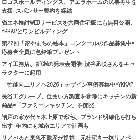
ロゴスホールディングス、アエラホームの民事再生を
支援=スポンサー契約を締結
省エネ検討WEBサービスを共同住宅版にも無料公開、
YKKAPとワンビルディング
第22回「家やまちの絵本」コンクールの作品募集中=
応募者全員に色鉛筆プレゼント
アイ工務店、新CMの発表会開催=渋谷凪咲さんをキャ
ラクターに起用
「性能向上リノベ2026」デザイン事例募集中=YKKAP
長谷工グループ、住まい方調査を参考にキッチンの新
商品=「ファミーレキッチン」を開発
諸戸の家が代々木上原で邸宅、ブランド明確化を打ち
出す=年内にも城南エリアで計画も
リノべると東急不動産が提携、元社宅を一棟リノベ