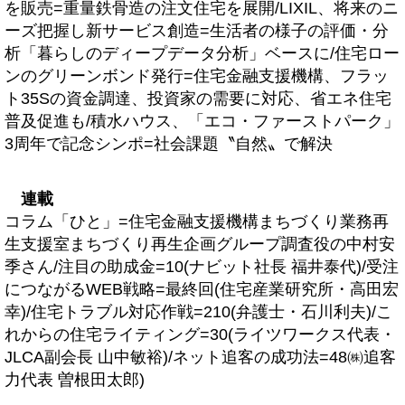
を販売=重量鉄骨造の注文住宅を展開/LIXIL、将来のニ
ーズ把握し新サービス創造=生活者の様子の評価・分
析「暮らしのディープデータ分析」ベースに/住宅ロー
ンのグリーンボンド発行=住宅金融支援機構、フラッ
ト35Sの資金調達、投資家の需要に対応、省エネ住宅
普及促進も/積水ハウス、「エコ・ファーストパーク」
3周年で記念シンポ=社会課題〝自然〟で解決
連載
コラム「ひと」=住宅金融支援機構まちづくり業務再
生支援室まちづくり再生企画グループ調査役の中村安
季さん/注目の助成金=10(ナビット社長 福井泰代)/受注
につながるWEB戦略=最終回(住宅産業研究所・高田宏
幸)/住宅トラブル対応作戦=210(弁護士・石川利夫)/こ
れからの住宅ライティング=30(ライツワークス代表・
JLCA副会長 山中敏裕)/ネット追客の成功法=48㈱追客
力代表 曽根田太郎)