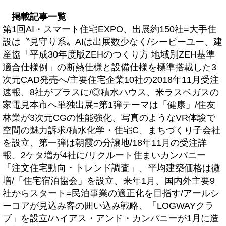
掲載記事一覧
第1回AI・スマート住宅EXPO、出展約150社=大手住
設は〝見守り系〟AIは出展数少なく/シーピーユー、建
産協「平成30年度版ZEHのつくり方 地域別ZEH基準
適合仕様例」の断熱仕様と設備仕様を標準搭載した3
次元CAD発売へ/主要住宅企業10社の2018年11月受注
速報、8社がプラスに/◎積水ハウス、米ラスベガスの
家電見本市へ単独出展=第1弾テーマは「健康」/住友
林業が3次元CGの性能強化、写真のようなVR体験で
空間の魅力訴求/積水化学・住宅C、まちづくり子会社
を設立、第一弾は朝霞の分譲地/18年11月の受注詳
報、2ケタ増が4社に/リクルート住まいカンパニー
「注文住宅動向・トレンド調査」、平均建築価格は微
増/「住宅宿泊協会」を設立、来年1月、国内外主要9
社からスタート=民泊事業の適正化を目指す/アールシ
ーコアが見込み客の囲い込み戦略、「LOGWAYクラ
ブ」を設立/ハイアス・アンド・カンパニーが1月に造