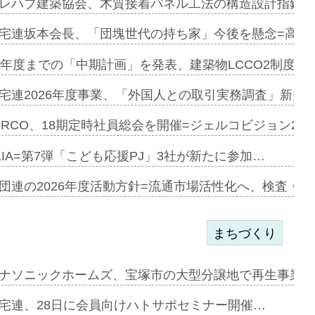
とワンビ…
レハブ建築協会、木質接着パネル工法の構造設計指針を
宅連坂本会長、「団塊世代の持ち家」今後を懸念=高齢
e…
9年度までの「中期計画」を発表、建築物LCCO2制度へ
加=リンナ…
宅連2026年度事業、「外国人との取引実務調査」新規に
見込む=…
ERCO、18期定時社員総会を開催=ジェルコビジョン203
LIA=第7弾「こども応援PJ」3社が新たに参加…
開始=三協…
団連の2026年度活動方針=流通市場活性化へ、検査・
まちづくり
まず=「物…
ナソニックホームズ、宝塚市の大型分譲地で再生事業を
昇…
宅連、28日に会員向けハトサポセミナー開催…