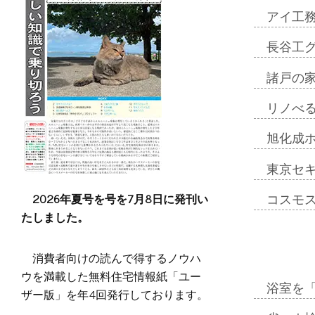
アイ工
長谷工
諸戸の
リノべ
旭化成
東京セ
2026年夏号を号を7月8日に発刊い
コスモ
たしました。
消費者向けの読んで得するノウハ
ウを満載した無料住宅情報紙「ユー
浴室を
ザー版」を年4回発行しております。