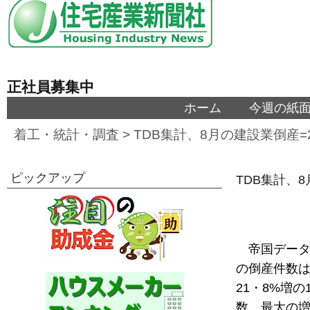
正社員募集中
ホーム
今週の紙
着工・統計・調査
>
TDB集計、8月の建設業倒産=
ピックアップ
TDB集計、
帝国データ
の倒産件数は
21・8%増
数。最大の増