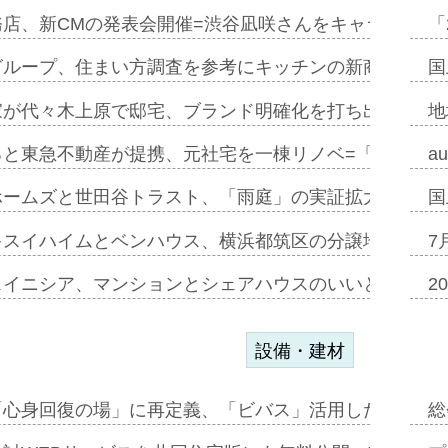
務店、新CMの発表会開催=渋谷凪咲さんをキャラクター
「
グループ、住まい方調査を参考にキッチンの新商品=「フ
国
家が代々木上原で邸宅、ブランド明確化を打ち出す=年内
地
ると東急不動産が提携、元社宅を一棟リノベ=「職住遊」
a
ホームズと世田谷トラスト、「雨庭」の実証拡大へ=ガー
国
キスイハイムとベンハウス、横浜都筑区の分譲地開発で初
7
スイニシア、マンションとシェアハウスのいいとこどり
2
設備・建材
「心身回復の場」に再定義、「ビバス」活用した新入浴法
総