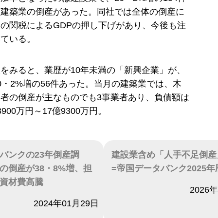
造建築業の倒産があった。同社では全体の倒産に
の関税によるGDPの押し下げがあり、今後も注
みている。
をみると、業歴が10年未満の「新興企業」が、
0・2%増の56件あった。当月の建築業では、木
者の倒産が主なものでも3事業者あり、負債額は
900万円～17億9300万円。
バンクの23年倒産調
建設業含め「人手不足倒産
の倒産が38・8%増、担
=帝国データバンク2025
資材費高騰
日付
2026
2024年01月29日