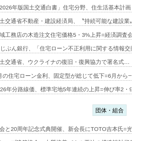
に起用…
2026年版国土交通白書」住宅分野、住生活基本計画を
ァミーレキ…
土交通省不動産・建設経済局、〝持続可能な建設業〟の
にも城南エ…
域工務店の木造注文住宅価格5・3%上昇=経済調査会「
融合型の賃…
uじぶん銀行、「住宅ローン不正利用に関する情報交換協
デンカフェ…
土交通省、ウクライナの復旧・復興協力で署名式…
協業=お互…
月の住宅ローン金利、固定型が総じて低下=6月から一転
のコリビング…
026年分路線価、標準宅地5年連続の上昇=伸び率2・9%
団体・組合
を提案=P…
会と20周年記念式典開催、新会長にTOTO吉本氏=光触