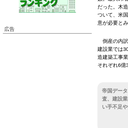
だった。木
ついて、米国
意が必要と
広告
倒産の内訳
建設業では3
造建築工事業
それぞれ6億3
帝国データ
査、建設業
い手不足や
日付