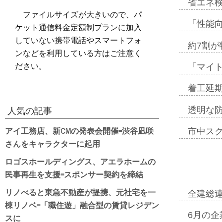
省エネ検
ファイルサイズが大きいので、パ
「性能向
ケット通信料金定額制プランに加入
していない携帯電話やスマートフォ
約7割が
ンなどを利用している方はご注意く
ださい。
「マイ
着工延期
透明な
人気の記事
アイ工務店、新CMの発表会開催=渋谷凪咲
市中ス
さんをキャラクターに起用
ロゴスホールディングス、アエラホームの
民事再生を支援=スポンサー契約を締結
リノべると東急不動産が提携、元社宅を一
全建総
棟リノベ=「職住遊」融合型の賃貸レジデン
6月の企
スに