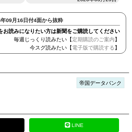
25年09月16日付4面から抜粋
をお読みになりたい方は新聞をご購読してください
毎週じっくり読みたい【
定期購読のご案内
】
今スグ読みたい【
電子版で購読する
】
帝国データバンク
LINE