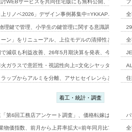
討WEBサービスを共同住宅版にも無料公開、YKKAP
プ
上リノベ2026」デザイン事例募集中=YKKAP…
全
物理鍵で管理、小学生の鍵管理に関する意識調査=Natur
2
トーン」をリニューアル、上位モデルの清掃性と安全性追
全
で減収も利益改善、26年5月期決算を発表、今期は増収
J
防火ガラスで意匠性・視認性向上=文化シヤッター…
A
クラップからアルミを分離、アサヒセイレンらと協働開発
住
着工・統計・調査
連「第6回工務店アンケート調査」、価格転嫁は十分に進
パ
業物価指数、前月から上昇率拡大=前年同月比7・1%上
全