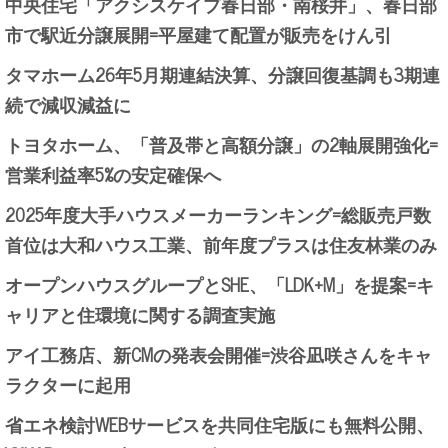
中央住宅「アクシスケイプ春日部・南桜井」、春日部
市で駅近分譲展開=平屋建て配置が販売をけん引
タマホーム26年5月期連結決算、分譲回復基調も3期連
続で減収減益に
トヨタホーム、「普及帯と高額分譲」の2軸展開強化=
営業利益率5%の安定確保へ
2025年度大手ハウスメーカーランキング=総販売戸数
首位は大和ハウス工業、前年度プラスは住友林業のみ
オープンハウスグループとSHE、「LDK+M」を提案=キ
ャリアと住環境に関する調査実施
アイ工務店、新CMの発表会開催=渋谷凪咲さんをキャ
ラクターに起用
省エネ検討WEBサービスを共同住宅版にも無料公開、