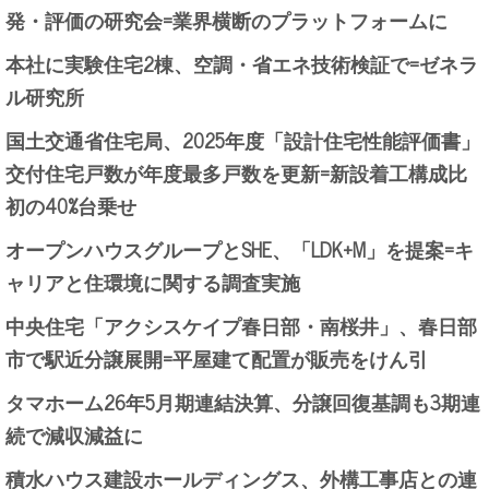
発・評価の研究会=業界横断のプラットフォームに
本社に実験住宅2棟、空調・省エネ技術検証で=ゼネラ
ル研究所
国土交通省住宅局、2025年度「設計住宅性能評価書」
交付住宅戸数が年度最多戸数を更新=新設着工構成比
初の40%台乗せ
オープンハウスグループとSHE、「LDK+M」を提案=キ
ャリアと住環境に関する調査実施
中央住宅「アクシスケイプ春日部・南桜井」、春日部
市で駅近分譲展開=平屋建て配置が販売をけん引
タマホーム26年5月期連結決算、分譲回復基調も3期連
続で減収減益に
積水ハウス建設ホールディングス、外構工事店との連