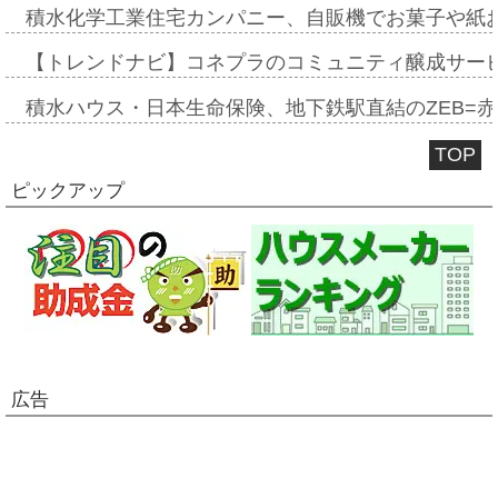
積水化学工業住宅カンパニー、自販機でお菓子や紙
【トレンドナビ】コネプラのコミュニティ醸成サー
積水ハウス・日本生命保険、地下鉄駅直結のZEB=赤坂
TOP
ピックアップ
広告