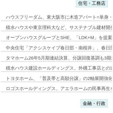
住宅・工務店
ハウスフリーダム、東大阪市に木造アパート=単身・
積水ハウスや東京理科大など、サステナブル建材開
オープンハウスグループとSHE、「LDK+M」を提
中央住宅「アクシスケイプ春日部・南桜井」、春日
タマホーム26年5月期連結決算、分譲回復基調も3
積水ハウス建設ホールディングス、外構工事店との
トヨタホーム、「普及帯と高額分譲」の2軸展開強化
ロゴスホールディングス、アエラホームの民事再生
金融・行政