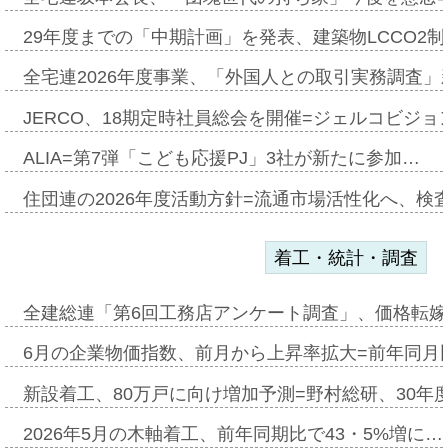
29年度までの「中期計画」を発表、建築物LCCO2
全宅連2026年度事業、「外国人との取引実務調査」新
JERCO、18期定時社員総会を開催=ジェルコビジョン
ALIA=第7弾「こども応援PJ」3社が新たに参加…
住団連の2026年度活動方針=流通市場活性化へ、検
着工・統計・調査
全建総連「第6回工務店アンケート調査」、価格転嫁
6月の企業物価指数、前月から上昇率拡大=前年同月比
新設着工、80万戸に向け増加予測=野村総研、30年
2026年5月の木軸着工、前年同期比で43・5%増に…