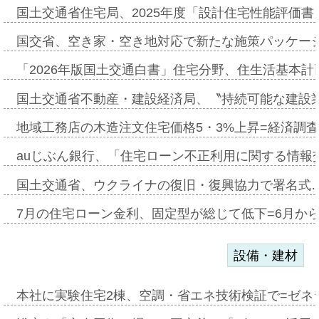
国土交通省住宅局、2025年度「設計住宅性能評価
国交省、空き家・空き地対応で新たな施策パッケー
「2026年版国土交通白書」住宅分野、住生活基本計
国土交通省不動産・建設経済局、〝持続可能な建設
地域工務店の木造注文住宅価格5・3%上昇=経済調
auじぶん銀行、「住宅ローン不正利用に関する情報
国土交通省、ウクライナの復旧・復興協力で署名式
7月の住宅ローン金利、固定型が総じて低下=6月か
設備・建材
本社に実験住宅2棟、空調・省エネ技術検証で=ゼネ