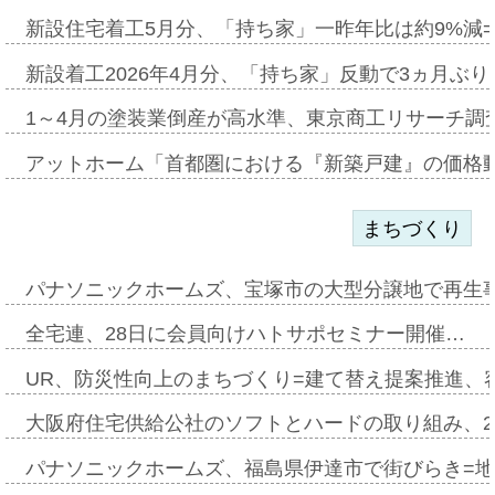
新設住宅着工5月分、「持ち家」一昨年比は約9%減=
新設着工2026年4月分、「持ち家」反動で3ヵ月ぶ
1～4月の塗装業倒産が高水準、東京商工リサーチ調
アットホーム「首都圏における『新築戸建』の価格
まちづくり
パナソニックホームズ、宝塚市の大型分譲地で再生
全宅連、28日に会員向けハトサポセミナー開催…
UR、防災性向上のまちづくり=建て替え提案推進、
大阪府住宅供給公社のソフトとハードの取り組み、2
パナソニックホームズ、福島県伊達市で街びらき=