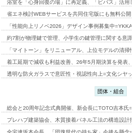
浴室を「心身回復の場」に再定義、「ビバス」活用し
省エネ検討WEBサービスを共同住宅版にも無料公開、
「性能向上リノベ2026」デザイン事例募集中=YKKA
約7割が物理鍵で管理、小学生の鍵管理に関する意識調査
「マイトーン」をリニューアル、上位モデルの清掃
着工延期で減収も利益改善、26年5月期決算を発表
透明な防火ガラスで意匠性・視認性向上=文化シヤ
団体・組合
総会と20周年記念式典開催、新会長にTOTO吉本氏
プレハブ建築協会、木質接着パネル工法の構造設計
全宅連坂本会長、「団塊世代の持ち家」今後を懸念