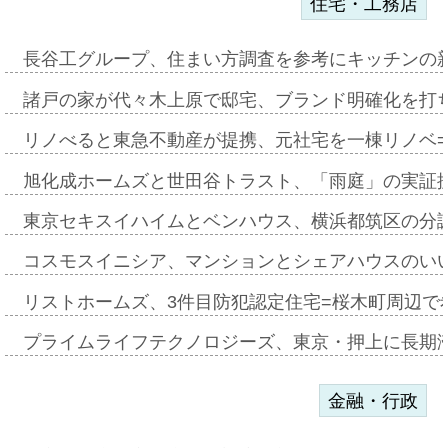
住宅・工務店
長谷工グループ、住まい方調査を参考にキッチンの
諸戸の家が代々木上原で邸宅、ブランド明確化を打
リノべると東急不動産が提携、元社宅を一棟リノベ
旭化成ホームズと世田谷トラスト、「雨庭」の実証
東京セキスイハイムとベンハウス、横浜都筑区の分
コスモスイニシア、マンションとシェアハウスのい
リストホームズ、3件目防犯認定住宅=桜木町周辺で
プライムライフテクノロジーズ、東京・押上に長期
金融・行政