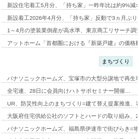
新設住宅着工5月分、「持ち家」一昨年比は約9%減=
新設着工2026年4月分、「持ち家」反動で3ヵ月ぶ
1～4月の塗装業倒産が高水準、東京商工リサーチ調
アットホーム「首都圏における『新築戸建』の価格
まちづくり
パナソニックホームズ、宝塚市の大型分譲地で再生
全宅連、28日に会員向けハトサポセミナー開催…
UR、防災性向上のまちづくり=建て替え提案推進、
大阪府住宅供給公社のソフトとハードの取り組み、2
パナソニックホームズ、福島県伊達市で街びらき=