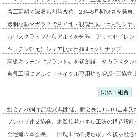
着工延期で減収も利益改善、26年5月期決算を発表
透明な防火ガラスで意匠性・視認性向上=文化シヤ
市中スクラップからアルミを分離、アサヒセイレン
キッチン軸足にシェア拡大目指す=クリナップ…
高級キッチン〝ブランド〟を初創設、タカラスタン
奈呉工場にアルミリサイクル専用炉を増設=三協立
団体・組合
総会と20周年記念式典開催、新会長にTOTO吉本氏
プレハブ建築協会、木質接着パネル工法の構造設計
全宅連坂本会長、「団塊世代の持ち家」今後を懸念