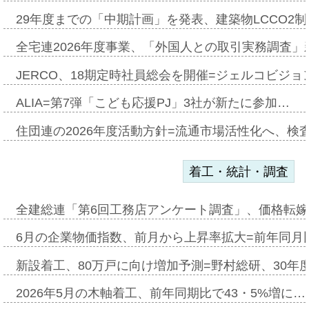
29年度までの「中期計画」を発表、建築物LCCO2
全宅連2026年度事業、「外国人との取引実務調査」新
JERCO、18期定時社員総会を開催=ジェルコビジョン
ALIA=第7弾「こども応援PJ」3社が新たに参加…
住団連の2026年度活動方針=流通市場活性化へ、検
着工・統計・調査
全建総連「第6回工務店アンケート調査」、価格転嫁
6月の企業物価指数、前月から上昇率拡大=前年同月比
新設着工、80万戸に向け増加予測=野村総研、30年
2026年5月の木軸着工、前年同期比で43・5%増に…