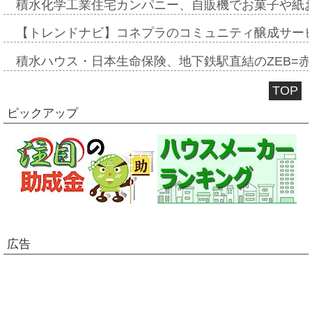
積水化学工業住宅カンパニー、自販機でお菓子や紙
【トレンドナビ】コネプラのコミュニティ醸成サー
積水ハウス・日本生命保険、地下鉄駅直結のZEB=赤坂
TOP
ピックアップ
広告