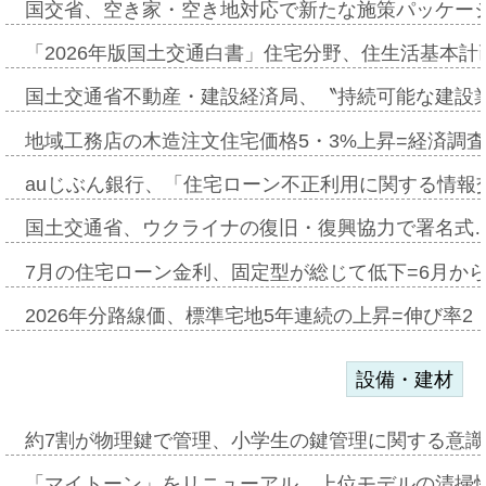
国交省、空き家・空き地対応で新たな施策パッケー
「2026年版国土交通白書」住宅分野、住生活基本計
国土交通省不動産・建設経済局、〝持続可能な建設
地域工務店の木造注文住宅価格5・3%上昇=経済調
auじぶん銀行、「住宅ローン不正利用に関する情報
国土交通省、ウクライナの復旧・復興協力で署名式
7月の住宅ローン金利、固定型が総じて低下=6月か
2026年分路線価、標準宅地5年連続の上昇=伸び率2・
設備・建材
約7割が物理鍵で管理、小学生の鍵管理に関する意識調査
「マイトーン」をリニューアル、上位モデルの清掃