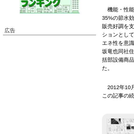
機能・性
35%の節水
販売好調を
広告
ションとし
エネ性を意識
坂竜也同社
括部設備商品
た。
2012年
この記事の