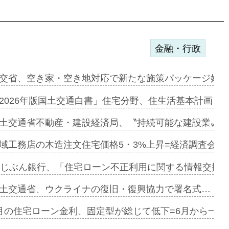
金融・行政
ンサー契約…
交省、空き家・空き地対応で新たな施策パッケージ始動
に起用…
2026年版国土交通白書」住宅分野、住生活基本計画を
ァミーレキ…
土交通省不動産・建設経済局、〝持続可能な建設業〟の
にも城南エ…
域工務店の木造注文住宅価格5・3%上昇=経済調査会「
融合型の賃…
uじぶん銀行、「住宅ローン不正利用に関する情報交換協
デンカフェ…
土交通省、ウクライナの復旧・復興協力で署名式…
協業=お互…
月の住宅ローン金利、固定型が総じて低下=6月から一転