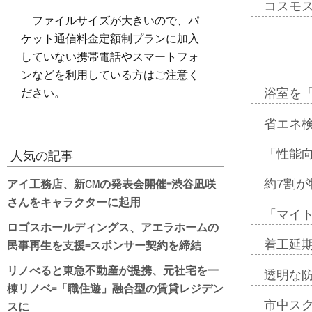
コスモ
ファイルサイズが大きいので、パ
ケット通信料金定額制プランに加入
していない携帯電話やスマートフォ
ンなどを利用している方はご注意く
ださい。
浴室を
省エネ検
「性能向
人気の記事
アイ工務店、新CMの発表会開催=渋谷凪咲
約7割が
さんをキャラクターに起用
「マイ
ロゴスホールディングス、アエラホームの
民事再生を支援=スポンサー契約を締結
着工延期
リノべると東急不動産が提携、元社宅を一
透明な
棟リノベ=「職住遊」融合型の賃貸レジデン
スに
市中ス