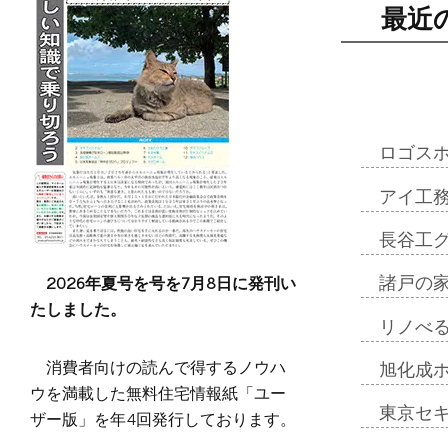
最近
ロゴス
アイ工
長谷工
2026年夏号を号を7月8日に発刊い
諸戸の
たしました。
リノべ
消費者向けの読んで得するノウハ
旭化成
ウを満載した無料住宅情報紙「ユー
東京セ
ザー版」を年4回発行しております。