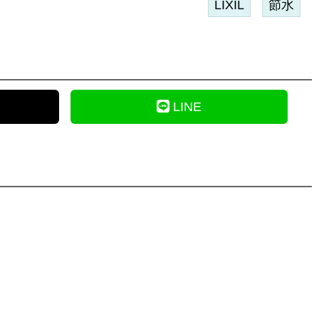
LIXIL
節水
LINE