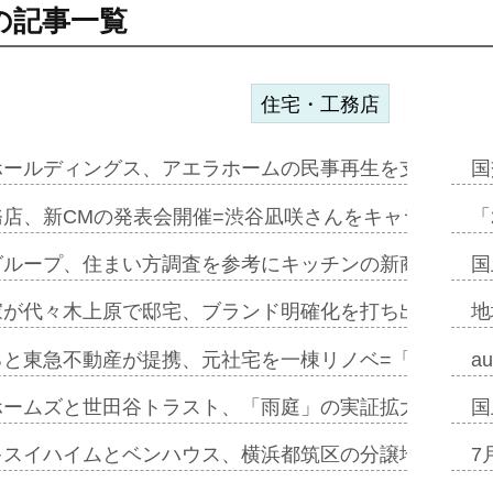
の記事一覧
住宅・工務店
ホールディングス、アエラホームの民事再生を支援=スポ
国
務店、新CMの発表会開催=渋谷凪咲さんをキャラクター
「
グループ、住まい方調査を参考にキッチンの新商品=「フ
国
家が代々木上原で邸宅、ブランド明確化を打ち出す=年内
地
ると東急不動産が提携、元社宅を一棟リノベ=「職住遊」
a
ホームズと世田谷トラスト、「雨庭」の実証拡大へ=ガー
国
キスイハイムとベンハウス、横浜都筑区の分譲地開発で初
7