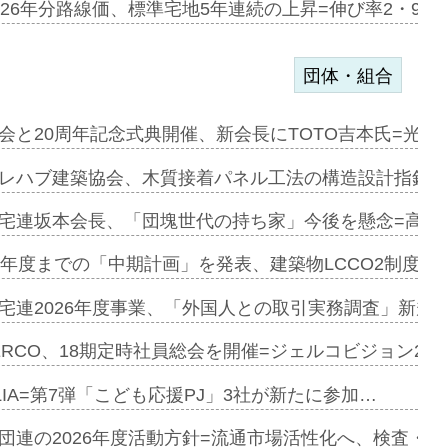
のコリビング…
026年分路線価、標準宅地5年連続の上昇=伸び率2・9%
団体・組合
を提案=P…
会と20周年記念式典開催、新会長にTOTO吉本氏=光触
とワンビ…
レハブ建築協会、木質接着パネル工法の構造設計指針を
宅連坂本会長、「団塊世代の持ち家」今後を懸念=高齢
e…
9年度までの「中期計画」を発表、建築物LCCO2制度へ
加=リンナ…
宅連2026年度事業、「外国人との取引実務調査」新規に
見込む=…
ERCO、18期定時社員総会を開催=ジェルコビジョン203
LIA=第7弾「こども応援PJ」3社が新たに参加…
開始=三協…
団連の2026年度活動方針=流通市場活性化へ、検査・