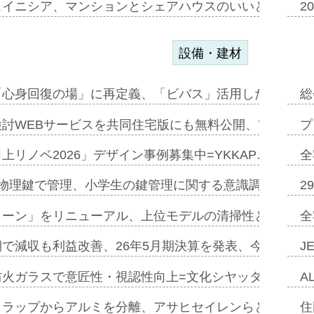
スイニシア、マンションとシェアハウスのいいとこどり
2
設備・建材
「心身回復の場」に再定義、「ビバス」活用した新入浴法
総
討WEBサービスを共同住宅版にも無料公開、YKKAP
プ
上リノベ2026」デザイン事例募集中=YKKAP…
全
物理鍵で管理、小学生の鍵管理に関する意識調査=Natur
2
トーン」をリニューアル、上位モデルの清掃性と安全性追
全
で減収も利益改善、26年5月期決算を発表、今期は増収
J
防火ガラスで意匠性・視認性向上=文化シヤッター…
A
クラップからアルミを分離、アサヒセイレンらと協働開発
住