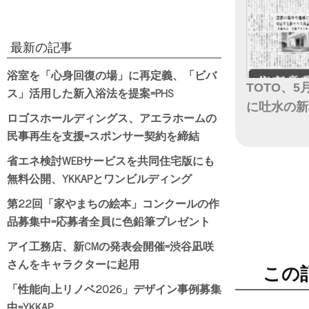
最新の記事
浴室を「心身回復の場」に再定義、「ビバ
TOTO、
ス」活用した新入浴法を提案=PHS
に吐水の新
ロゴスホールディングス、アエラホームの
民事再生を支援=スポンサー契約を締結
日付
省エネ検討WEBサービスを共同住宅版にも
無料公開、YKKAPとワンビルディング
第22回「家やまちの絵本」コンクールの作
品募集中=応募者全員に色鉛筆プレゼント
アイ工務店、新CMの発表会開催=渋谷凪咲
さんをキャラクターに起用
この
「性能向上リノベ2026」デザイン事例募集
中=YKKAP