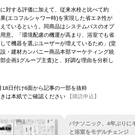
能に対する評価に加えて、従来水栓と比べて約
効果(エコフルシャワー時)を実現した省エネ性が
支えているという。同商品はシステムバスのオプ
て用意。「環境配慮の機運が高まり、浴室でも省
して機器を選ぶユーザーが増えているため」(堂
住設・建材カンパニー商品本部マーケティング統
部企画1グループ主査)と、好調な理由を分析し
10月18日付け6面から記事の一部を抜粋
続きは本紙でご確認ください
【購読申込】
パナソニック、4年ぶりに
と浴室をモデルチェンジ