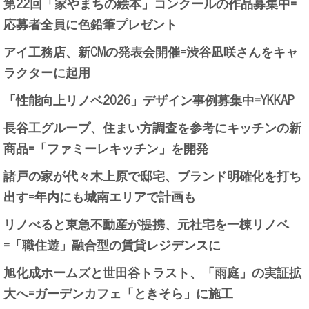
第22回「家やまちの絵本」コンクールの作品募集中=
応募者全員に色鉛筆プレゼント
アイ工務店、新CMの発表会開催=渋谷凪咲さんをキャ
ラクターに起用
「性能向上リノベ2026」デザイン事例募集中=YKKAP
長谷工グループ、住まい方調査を参考にキッチンの新
商品=「ファミーレキッチン」を開発
諸戸の家が代々木上原で邸宅、ブランド明確化を打ち
出す=年内にも城南エリアで計画も
リノべると東急不動産が提携、元社宅を一棟リノベ
=「職住遊」融合型の賃貸レジデンスに
旭化成ホームズと世田谷トラスト、「雨庭」の実証拡
大へ=ガーデンカフェ「ときそら」に施工