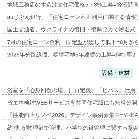
地域工務店の木造注文住宅価格5・3%上昇=経済調
auじぶん銀行、「住宅ローン不正利用に関する情報
国土交通省、ウクライナの復旧・復興協力で署名式
7月の住宅ローン金利、固定型が総じて低下=6月か
2026年分路線価、標準宅地5年連続の上昇=伸び率2・
設備・建材
浴室を「心身回復の場」に再定義、「ビバス」活用し
省エネ検討WEBサービスを共同住宅版にも無料公開、
「性能向上リノベ2026」デザイン事例募集中=YKKA
約7割が物理鍵で管理、小学生の鍵管理に関する意識調査