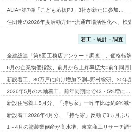
ALIA=第7弾「こども応援PJ」3社が新たに参加…
住団連の2026年度活動方針=流通市場活性化へ、検
着工・統計・調査
全建総連「第6回工務店アンケート調査」、価格転嫁
6月の企業物価指数、前月から上昇率拡大=前年同月比
新設着工、80万戸に向け増加予測=野村総研、30年
2026年5月の木軸着工、前年同期比で43・5%増に…
新設住宅着工5月分、「持ち家」一昨年比は約9%減=
新設着工2026年4月分、「持ち家」反動で3ヵ月ぶ
1～4月の塗装業倒産が高水準、東京商工リサーチ調