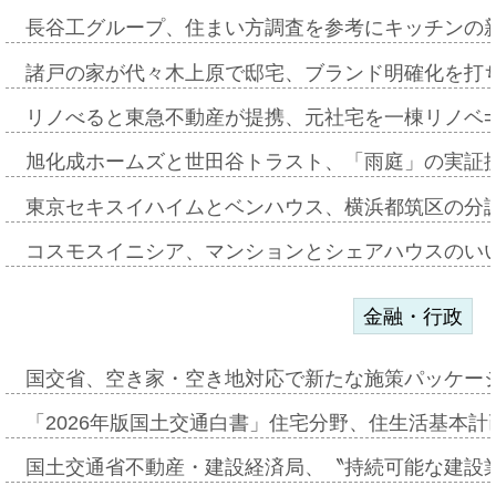
長谷工グループ、住まい方調査を参考にキッチンの
諸戸の家が代々木上原で邸宅、ブランド明確化を打
リノべると東急不動産が提携、元社宅を一棟リノベ
旭化成ホームズと世田谷トラスト、「雨庭」の実証
東京セキスイハイムとベンハウス、横浜都筑区の分
コスモスイニシア、マンションとシェアハウスのい
金融・行政
国交省、空き家・空き地対応で新たな施策パッケー
「2026年版国土交通白書」住宅分野、住生活基本計
国土交通省不動産・建設経済局、〝持続可能な建設