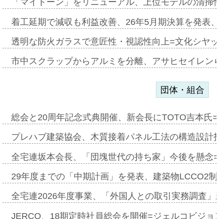
「マイトーン」をリニューアル、上位モデルの清掃
着工延期で減収も利益改善、26年5月期決算を発表
透明な防火ガラスで意匠性・視認性向上=文化シヤ
市中スクラップからアルミを分離、アサヒセイレン
団体・組合
総会と20周年記念式典開催、新会長にTOTO吉本氏
プレハブ建築協会、木質接着パネル工法の構造設計
全宅連坂本会長、「団塊世代の持ち家」今後を懸念
29年度までの「中期計画」を発表、建築物LCCO2
全宅連2026年度事業、「外国人との取引実務調査」新
JERCO、18期定時社員総会を開催=ジェルコビジョン