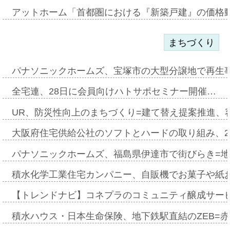
アットホーム「首都圏における『新築戸建』の価格
まちづくり
パナソニックホームズ、宝塚市の大型分譲地で再生
全宅連、28日に会員向けハトサポセミナー開催…
UR、防災性向上のまちづくり=建て替え提案推進、
大阪府住宅供給公社のソフトとハードの取り組み、2
パナソニックホームズ、福島県伊達市で街びらき=
積水化学工業住宅カンパニー、自販機でお菓子や紙
【トレンドナビ】コネプラのコミュニティ醸成サー
積水ハウス・日本生命保険、地下鉄駅直結のZEB=赤坂