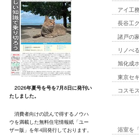
アイ工
長谷工
諸戸の
リノべ
旭化成
東京セ
2026年夏号を号を7月8日に発刊い
コスモ
たしました。
消費者向けの読んで得するノウハ
ウを満載した無料住宅情報紙「ユー
ザー版」を年4回発行しております。
浴室を