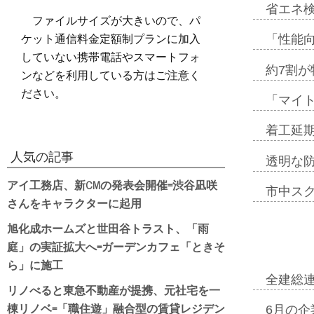
省エネ検
ファイルサイズが大きいので、パ
ケット通信料金定額制プランに加入
「性能向
していない携帯電話やスマートフォ
約7割が
ンなどを利用している方はご注意く
ださい。
「マイ
着工延期
人気の記事
透明な
アイ工務店、新CMの発表会開催=渋谷凪咲
市中ス
さんをキャラクターに起用
旭化成ホームズと世田谷トラスト、「雨
庭」の実証拡大へ=ガーデンカフェ「ときそ
ら」に施工
全建総
リノべると東急不動産が提携、元社宅を一
棟リノベ=「職住遊」融合型の賃貸レジデン
6月の企