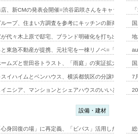
務店、新CMの発表会開催=渋谷凪咲さんをキャラクター
「
グループ、住まい方調査を参考にキッチンの新商品=「フ
国
家が代々木上原で邸宅、ブランド明確化を打ち出す=年内
地
ると東急不動産が提携、元社宅を一棟リノベ=「職住遊」
a
ホームズと世田谷トラスト、「雨庭」の実証拡大へ=ガー
国
キスイハイムとベンハウス、横浜都筑区の分譲地開発で初
7
スイニシア、マンションとシェアハウスのいいとこどり
2
設備・建材
「心身回復の場」に再定義、「ビバス」活用した新入浴法
総