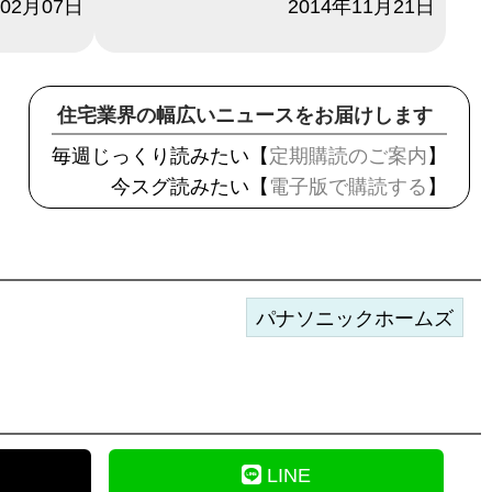
年02月07日
日付
2014年11月21日
住宅業界の幅広いニュースをお届けします
毎週じっくり読みたい【
定期購読のご案内
】
今スグ読みたい【
電子版で購読する
】
パナソニックホームズ
LINE