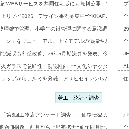
討WEBサービスを共同住宅版にも無料公開、YKKAP
プ
上リノベ2026」デザイン事例募集中=YKKAP…
全
物理鍵で管理、小学生の鍵管理に関する意識調査=Natur
2
トーン」をリニューアル、上位モデルの清掃性と安全性追
全
で減収も利益改善、26年5月期決算を発表、今期は増収
J
防火ガラスで意匠性・視認性向上=文化シヤッター…
A
クラップからアルミを分離、アサヒセイレンらと協働開発
住
着工・統計・調査
連「第6回工務店アンケート調査」、価格転嫁は十分に進
パ
業物価指数、前月から上昇率拡大=前年同月比7・1%上
全