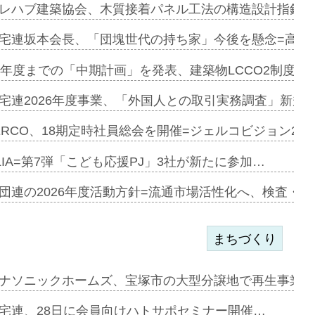
とワンビ…
レハブ建築協会、木質接着パネル工法の構造設計指針を
宅連坂本会長、「団塊世代の持ち家」今後を懸念=高齢
e…
9年度までの「中期計画」を発表、建築物LCCO2制度へ
加=リンナ…
宅連2026年度事業、「外国人との取引実務調査」新規に
見込む=…
ERCO、18期定時社員総会を開催=ジェルコビジョン203
LIA=第7弾「こども応援PJ」3社が新たに参加…
開始=三協…
団連の2026年度活動方針=流通市場活性化へ、検査・
まちづくり
まず=「物…
ナソニックホームズ、宝塚市の大型分譲地で再生事業を
昇…
宅連、28日に会員向けハトサポセミナー開催…