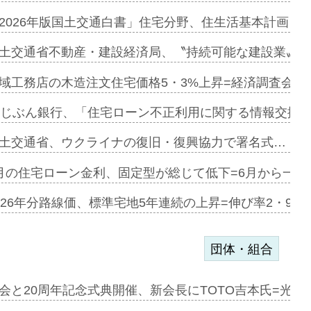
に起用…
2026年版国土交通白書」住宅分野、住生活基本計画を
ァミーレキ…
土交通省不動産・建設経済局、〝持続可能な建設業〟の
にも城南エ…
域工務店の木造注文住宅価格5・3%上昇=経済調査会「
融合型の賃…
uじぶん銀行、「住宅ローン不正利用に関する情報交換協
デンカフェ…
土交通省、ウクライナの復旧・復興協力で署名式…
協業=お互…
月の住宅ローン金利、固定型が総じて低下=6月から一転
のコリビング…
026年分路線価、標準宅地5年連続の上昇=伸び率2・9%
団体・組合
を提案=P…
会と20周年記念式典開催、新会長にTOTO吉本氏=光触