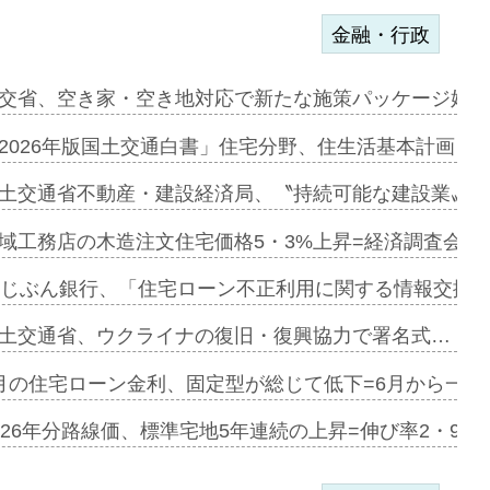
金融・行政
ンサー契約…
交省、空き家・空き地対応で新たな施策パッケージ始動
に起用…
2026年版国土交通白書」住宅分野、住生活基本計画を
ァミーレキ…
土交通省不動産・建設経済局、〝持続可能な建設業〟の
にも城南エ…
域工務店の木造注文住宅価格5・3%上昇=経済調査会「
融合型の賃…
uじぶん銀行、「住宅ローン不正利用に関する情報交換協
デンカフェ…
土交通省、ウクライナの復旧・復興協力で署名式…
協業=お互…
月の住宅ローン金利、固定型が総じて低下=6月から一転
のコリビング…
026年分路線価、標準宅地5年連続の上昇=伸び率2・9%