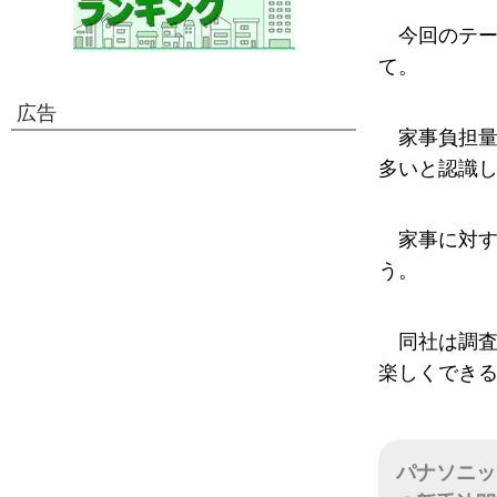
今回のテ
て。
広告
家事負担量
多いと認識
家事に対
う。
同社は調
楽しくできる
パナソニッ