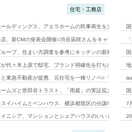
住宅・工務店
ホールディングス、アエラホームの民事再生を支援=スポ
国
務店、新CMの発表会開催=渋谷凪咲さんをキャラクター
「
グループ、住まい方調査を参考にキッチンの新商品=「フ
国
家が代々木上原で邸宅、ブランド明確化を打ち出す=年内
地
ると東急不動産が提携、元社宅を一棟リノベ=「職住遊」
a
ホームズと世田谷トラスト、「雨庭」の実証拡大へ=ガー
国
キスイハイムとベンハウス、横浜都筑区の分譲地開発で初
7
スイニシア、マンションとシェアハウスのいいとこどり
2