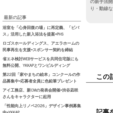
の新手法開
り・動線な
最新の記事
日付
浴室を「心身回復の場」に再定義、「ビバ
ス」活用した新入浴法を提案=PHS
ロゴスホールディングス、アエラホームの
民事再生を支援=スポンサー契約を締結
省エネ検討WEBサービスを共同住宅版にも
無料公開、YKKAPとワンビルディング
第22回「家やまちの絵本」コンクールの作
この
品募集中=応募者全員に色鉛筆プレゼント
アイ工務店、新CMの発表会開催=渋谷凪咲
さんをキャラクターに起用
「性能向上リノベ2026」デザイン事例募集
記事
中=YKKAP