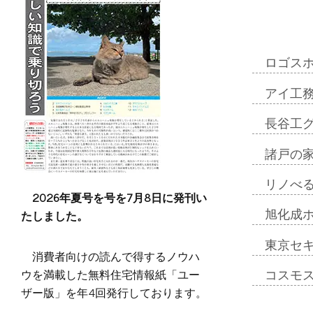
ロゴス
アイ工
長谷工
諸戸の
リノべ
2026年夏号を号を7月8日に発刊い
たしました。
旭化成
東京セ
消費者向けの読んで得するノウハ
ウを満載した無料住宅情報紙「ユー
コスモ
ザー版」を年4回発行しております。