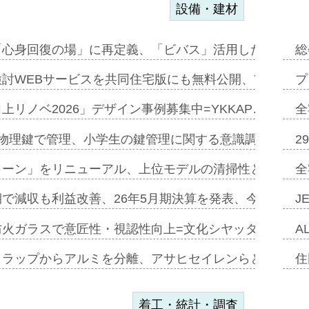
設備・建材
「心身回復の場」に再定義、「ビバス」活用した新入浴法
総
討WEBサービスを共同住宅版にも無料公開、YKKAP
プ
上リノベ2026」デザイン事例募集中=YKKAP…
全
物理鍵で管理、小学生の鍵管理に関する意識調査=Natur
2
トーン」をリニューアル、上位モデルの清掃性と安全性追
全
で減収も利益改善、26年5月期決算を発表、今期は増収
J
防火ガラスで意匠性・視認性向上=文化シヤッター…
A
クラップからアルミを分離、アサヒセイレンらと協働開発
住
着工・統計・調査