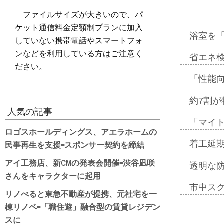
ファイルサイズが大きいので、パ
ケット通信料金定額制プランに加入
浴室を
していない携帯電話やスマートフォ
ンなどを利用している方はご注意く
省エネ検
ださい。
「性能向
約7割が
人気の記事
「マイ
ロゴスホールディングス、アエラホームの
民事再生を支援=スポンサー契約を締結
着工延期
アイ工務店、新CMの発表会開催=渋谷凪咲
透明な
さんをキャラクターに起用
市中ス
リノべると東急不動産が提携、元社宅を一
棟リノベ=「職住遊」融合型の賃貸レジデン
スに