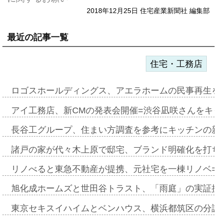
2018年12月25日 住宅産業新聞社 編集部
最近の記事一覧
住宅・工務店
ロゴスホールディングス、アエラホームの民事再生
アイ工務店、新CMの発表会開催=渋谷凪咲さんをキ
長谷工グループ、住まい方調査を参考にキッチンの
諸戸の家が代々木上原で邸宅、ブランド明確化を打
リノべると東急不動産が提携、元社宅を一棟リノベ
旭化成ホームズと世田谷トラスト、「雨庭」の実証
東京セキスイハイムとベンハウス、横浜都筑区の分