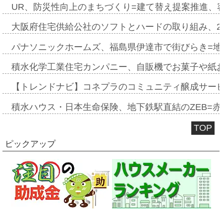
UR、防災性向上のまちづくり=建て替え提案推進、
大阪府住宅供給公社のソフトとハードの取り組み、2
パナソニックホームズ、福島県伊達市で街びらき=
積水化学工業住宅カンパニー、自販機でお菓子や紙
【トレンドナビ】コネプラのコミュニティ醸成サー
積水ハウス・日本生命保険、地下鉄駅直結のZEB=赤坂
TOP
ピックアップ