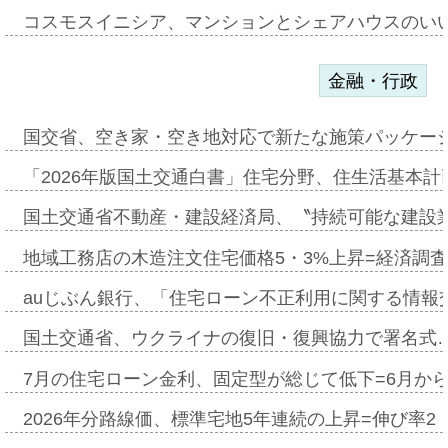
コスモスイニシア、マンションとシェアハウスのい
金融・行政
国交省、空き家・空き地対応で新たな施策パッケー
「2026年版国土交通白書」住宅分野、住生活基本計
国土交通省不動産・建設経済局、〝持続可能な建設
地域工務店の木造注文住宅価格5・3%上昇=経済調
auじぶん銀行、「住宅ローン不正利用に関する情報
国土交通省、ウクライナの復旧・復興協力で署名式
7月の住宅ローン金利、固定型が総じて低下=6月か
2026年分路線価、標準宅地5年連続の上昇=伸び率2・