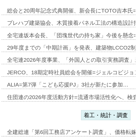
総会と20周年記念式典開催、新会長にTOTO吉本氏
プレハブ建築協会、木質接着パネル工法の構造設計
全宅連坂本会長、「団塊世代の持ち家」今後を懸念
29年度までの「中期計画」を発表、建築物LCCO2
全宅連2026年度事業、「外国人との取引実務調査」新
JERCO、18期定時社員総会を開催=ジェルコビジョン
ALIA=第7弾「こども応援PJ」3社が新たに参加…
住団連の2026年度活動方針=流通市場活性化へ、検
着工・統計・調査
全建総連「第6回工務店アンケート調査」、価格転嫁