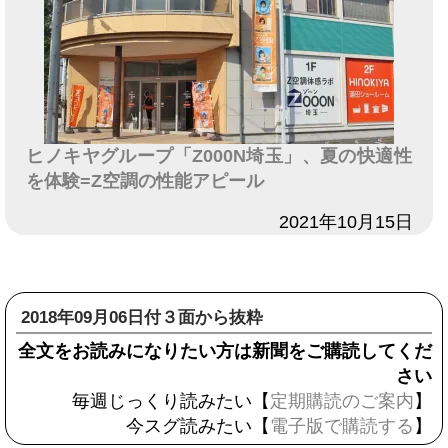
ヒノキヤグループ「Z000N埼玉」、夏の快適性
を体験=Z空調の性能アピール
日付
2021年10月15日
2018年09月06日付３面から抜粋
全文をお読みになりたい方は新聞をご購読してくだ
さい
毎週じっくり読みたい【
定期購読のご案内
】
今スグ読みたい【
電子版で購読する
】