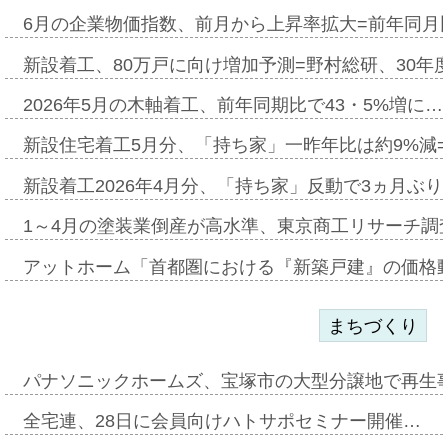
6月の企業物価指数、前月から上昇率拡大=前年同月比
新設着工、80万戸に向け増加予測=野村総研、30年
2026年5月の木軸着工、前年同期比で43・5%増に…
新設住宅着工5月分、「持ち家」一昨年比は約9%減=
新設着工2026年4月分、「持ち家」反動で3ヵ月ぶ
1～4月の塗装業倒産が高水準、東京商工リサーチ調
アットホーム「首都圏における『新築戸建』の価格
まちづくり
パナソニックホームズ、宝塚市の大型分譲地で再生
全宅連、28日に会員向けハトサポセミナー開催…