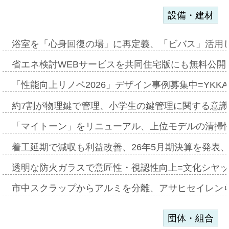
設備・建材
浴室を「心身回復の場」に再定義、「ビバス」活用し
省エネ検討WEBサービスを共同住宅版にも無料公開、
「性能向上リノベ2026」デザイン事例募集中=YKKA
約7割が物理鍵で管理、小学生の鍵管理に関する意識調査
「マイトーン」をリニューアル、上位モデルの清掃
着工延期で減収も利益改善、26年5月期決算を発表
透明な防火ガラスで意匠性・視認性向上=文化シヤ
市中スクラップからアルミを分離、アサヒセイレン
団体・組合