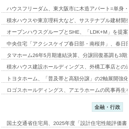
ハウスフリーダム、東大阪市に木造アパート=単身・
積水ハウスや東京理科大など、サステナブル建材開
オープンハウスグループとSHE、「LDK+M」を提
中央住宅「アクシスケイプ春日部・南桜井」、春日
タマホーム26年5月期連結決算、分譲回復基調も3
積水ハウス建設ホールディングス、外構工事店との
トヨタホーム、「普及帯と高額分譲」の2軸展開強化
ロゴスホールディングス、アエラホームの民事再生
金融・行政
国土交通省住宅局、2025年度「設計住宅性能評価