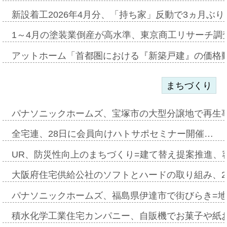
新設着工2026年4月分、「持ち家」反動で3ヵ月ぶ
1～4月の塗装業倒産が高水準、東京商工リサーチ調
アットホーム「首都圏における『新築戸建』の価格
まちづくり
パナソニックホームズ、宝塚市の大型分譲地で再生
全宅連、28日に会員向けハトサポセミナー開催…
UR、防災性向上のまちづくり=建て替え提案推進、
大阪府住宅供給公社のソフトとハードの取り組み、2
パナソニックホームズ、福島県伊達市で街びらき=
積水化学工業住宅カンパニー、自販機でお菓子や紙