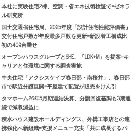
本社に実験住宅2棟、空調・省エネ技術検証で=ゼネラ
ル研究所
国土交通省住宅局、2025年度「設計住宅性能評価書」
交付住宅戸数が年度最多戸数を更新=新設着工構成比
初の40%台乗せ
オープンハウスグループとSHE、「LDK+M」を提案=キ
ャリアと住環境に関する調査実施
中央住宅「アクシスケイプ春日部・南桜井」、春日部
市で駅近分譲展開=平屋建て配置が販売をけん引
タマホーム26年5月期連結決算、分譲回復基調も3期連
続で減収減益に
積水ハウス建設ホールディングス、外構工事店との連
携強化へ新組織=支援メニュー充実「共に成長するパ