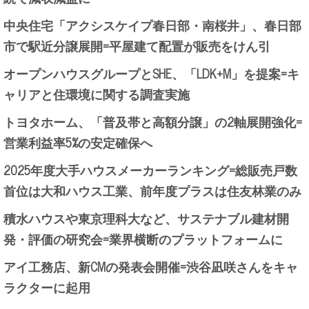
中央住宅「アクシスケイプ春日部・南桜井」、春日部
市で駅近分譲展開=平屋建て配置が販売をけん引
オープンハウスグループとSHE、「LDK+M」を提案=キ
ャリアと住環境に関する調査実施
トヨタホーム、「普及帯と高額分譲」の2軸展開強化=
営業利益率5%の安定確保へ
2025年度大手ハウスメーカーランキング=総販売戸数
首位は大和ハウス工業、前年度プラスは住友林業のみ
積水ハウスや東京理科大など、サステナブル建材開
発・評価の研究会=業界横断のプラットフォームに
アイ工務店、新CMの発表会開催=渋谷凪咲さんをキャ
ラクターに起用