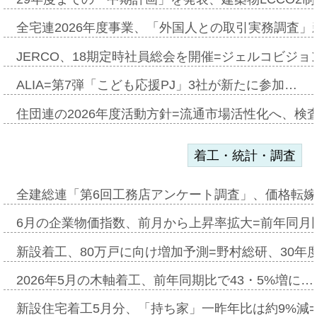
全宅連2026年度事業、「外国人との取引実務調査」新
JERCO、18期定時社員総会を開催=ジェルコビジョン
ALIA=第7弾「こども応援PJ」3社が新たに参加…
住団連の2026年度活動方針=流通市場活性化へ、検
着工・統計・調査
全建総連「第6回工務店アンケート調査」、価格転嫁
6月の企業物価指数、前月から上昇率拡大=前年同月比
新設着工、80万戸に向け増加予測=野村総研、30年
2026年5月の木軸着工、前年同期比で43・5%増に…
新設住宅着工5月分、「持ち家」一昨年比は約9%減=