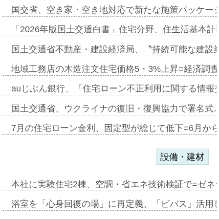
国交省、空き家・空き地対応で新たな施策パッケー
「2026年版国土交通白書」住宅分野、住生活基本計
国土交通省不動産・建設経済局、〝持続可能な建設
地域工務店の木造注文住宅価格5・3%上昇=経済調
auじぶん銀行、「住宅ローン不正利用に関する情報
国土交通省、ウクライナの復旧・復興協力で署名式
7月の住宅ローン金利、固定型が総じて低下=6月か
設備・建材
本社に実験住宅2棟、空調・省エネ技術検証で=ゼネ
浴室を「心身回復の場」に再定義、「ビバス」活用し