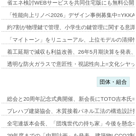
省エネ検討WEBサービスを共同住宅版にも無料公開、
「性能向上リノベ2026」デザイン事例募集中=YKKA
約7割が物理鍵で管理、小学生の鍵管理に関する意識調査
「マイトーン」をリニューアル、上位モデルの清掃
着工延期で減収も利益改善、26年5月期決算を発表
透明な防火ガラスで意匠性・視認性向上=文化シヤ
団体・組合
総会と20周年記念式典開催、新会長にTOTO吉本氏
プレハブ建築協会、木質接着パネル工法の構造設計
全宅連坂本会長、「団塊世代の持ち家」今後を懸念
29年度までの「中期計画」を発表、建築物LCCO2