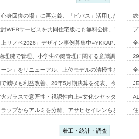
「心身回復の場」に再定義、「ビバス」活用した新入浴法
総
討WEBサービスを共同住宅版にも無料公開、YKKAP
プ
上リノベ2026」デザイン事例募集中=YKKAP…
全
物理鍵で管理、小学生の鍵管理に関する意識調査=Natur
2
トーン」をリニューアル、上位モデルの清掃性と安全性追
全
で減収も利益改善、26年5月期決算を発表、今期は増収
J
防火ガラスで意匠性・視認性向上=文化シヤッター…
A
クラップからアルミを分離、アサヒセイレンらと協働開発
住
着工・統計・調査