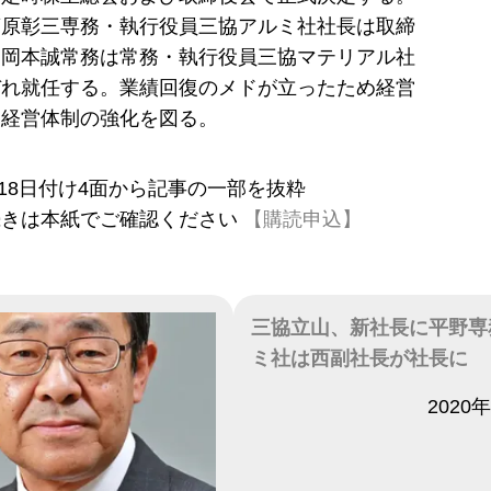
蒲原彰三専務・執行役員三協アルミ社社長は取締
、岡本誠常務は常務・執行役員三協マテリアル社
ぞれ就任する。業績回復のメドが立ったため経営
、経営体制の強化を図る。
7月18日付け4面から記事の一部を抜粋
続きは本紙でご確認ください
【購読申込】
三協立山、新社長に平野専
ミ社は西副社長が社長に
日付
2020