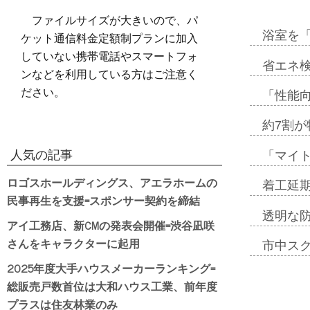
ファイルサイズが大きいので、パ
ケット通信料金定額制プランに加入
浴室を
していない携帯電話やスマートフォ
省エネ検
ンなどを利用している方はご注意く
ださい。
「性能向
約7割が
人気の記事
「マイ
ロゴスホールディングス、アエラホームの
着工延期
民事再生を支援=スポンサー契約を締結
透明な
アイ工務店、新CMの発表会開催=渋谷凪咲
さんをキャラクターに起用
市中ス
2025年度大手ハウスメーカーランキング=
総販売戸数首位は大和ハウス工業、前年度
プラスは住友林業のみ