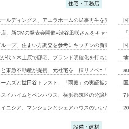
住宅・工務店
ホールディングス、アエラホームの民事再生を支援=スポ
国
務店、新CMの発表会開催=渋谷凪咲さんをキャラクター
「
グループ、住まい方調査を参考にキッチンの新商品=「フ
国
家が代々木上原で邸宅、ブランド明確化を打ち出す=年内
地
ると東急不動産が提携、元社宅を一棟リノベ=「職住遊」
a
ホームズと世田谷トラスト、「雨庭」の実証拡大へ=ガー
国
キスイハイムとベンハウス、横浜都筑区の分譲地開発で初
7
スイニシア、マンションとシェアハウスのいいとこどり
2
設備・建材