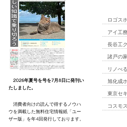
ロゴス
アイ工
長谷工
諸戸の
リノべ
2026年夏号を号を7月8日に発刊い
旭化成
たしました。
東京セ
消費者向けの読んで得するノウハ
コスモ
ウを満載した無料住宅情報紙「ユー
ザー版」を年4回発行しております。