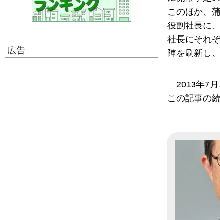
このほか、
役副社長に
社長にそれ
広告
陣を刷新し
2013年
この記事の