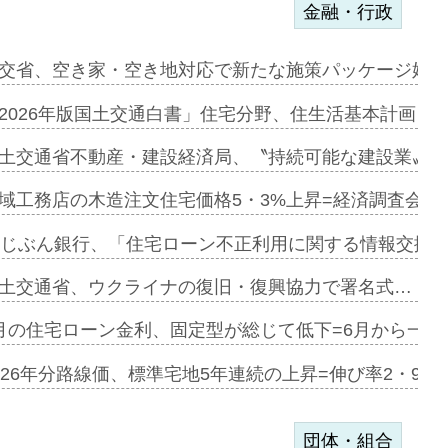
金融・行政
ンサー契約…
交省、空き家・空き地対応で新たな施策パッケージ始動
に起用…
2026年版国土交通白書」住宅分野、住生活基本計画を
ァミーレキ…
土交通省不動産・建設経済局、〝持続可能な建設業〟の
にも城南エ…
域工務店の木造注文住宅価格5・3%上昇=経済調査会「
融合型の賃…
uじぶん銀行、「住宅ローン不正利用に関する情報交換協
デンカフェ…
土交通省、ウクライナの復旧・復興協力で署名式…
協業=お互…
月の住宅ローン金利、固定型が総じて低下=6月から一転
のコリビング…
026年分路線価、標準宅地5年連続の上昇=伸び率2・9%
団体・組合