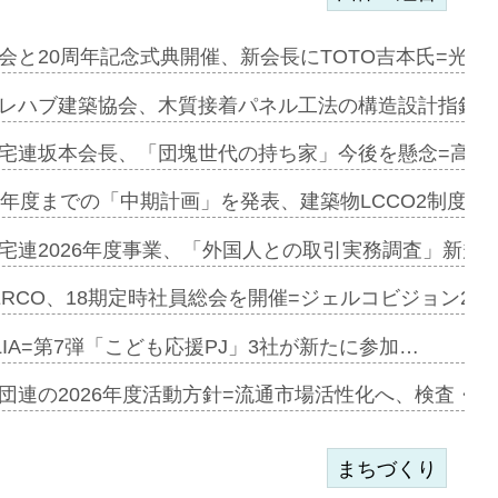
を提案=P…
会と20周年記念式典開催、新会長にTOTO吉本氏=光触
とワンビ…
レハブ建築協会、木質接着パネル工法の構造設計指針を
宅連坂本会長、「団塊世代の持ち家」今後を懸念=高齢
e…
9年度までの「中期計画」を発表、建築物LCCO2制度へ
加=リンナ…
宅連2026年度事業、「外国人との取引実務調査」新規に
見込む=…
ERCO、18期定時社員総会を開催=ジェルコビジョン203
LIA=第7弾「こども応援PJ」3社が新たに参加…
開始=三協…
団連の2026年度活動方針=流通市場活性化へ、検査・
まちづくり