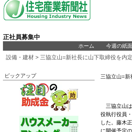
正社員募集中
ホーム
今週の紙
設備・建材
>
三協立山=新社長に山下取締役を内
ピックアップ
三協立山=新
三協立山は
役執行役員
した。藤木正
に開催予定