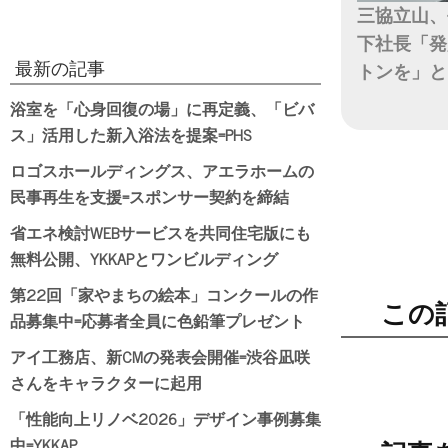
三協立山、
下社長「発
最新の記事
トンを」と
浴室を「心身回復の場」に再定義、「ビバ
日付
ス」活用した新入浴法を提案=PHS
ロゴスホールディングス、アエラホームの
民事再生を支援=スポンサー契約を締結
省エネ検討WEBサービスを共同住宅版にも
無料公開、YKKAPとワンビルディング
第22回「家やまちの絵本」コンクールの作
この
品募集中=応募者全員に色鉛筆プレゼント
アイ工務店、新CMの発表会開催=渋谷凪咲
さんをキャラクターに起用
「性能向上リノベ2026」デザイン事例募集
中=YKKAP