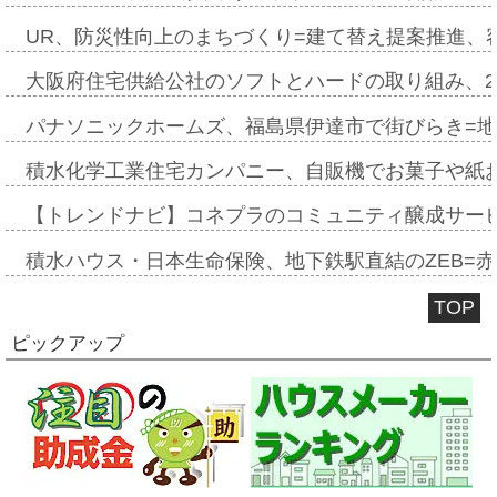
UR、防災性向上のまちづくり=建て替え提案推進、
大阪府住宅供給公社のソフトとハードの取り組み、2
パナソニックホームズ、福島県伊達市で街びらき=
積水化学工業住宅カンパニー、自販機でお菓子や紙
【トレンドナビ】コネプラのコミュニティ醸成サー
積水ハウス・日本生命保険、地下鉄駅直結のZEB=赤坂
TOP
ピックアップ