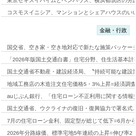
東京セキスイハイムとベンハウス、横浜都筑区の分
コスモスイニシア、マンションとシェアハウスのい
金融・行政
国交省、空き家・空き地対応で新たな施策パッケー
「2026年版国土交通白書」住宅分野、住生活基本計
国土交通省不動産・建設経済局、〝持続可能な建設
地域工務店の木造注文住宅価格5・3%上昇=経済調
auじぶん銀行、「住宅ローン不正利用に関する情報
国土交通省、ウクライナの復旧・復興協力で署名式
7月の住宅ローン金利、固定型が総じて低下=6月か
2026年分路線価、標準宅地5年連続の上昇=伸び率2・