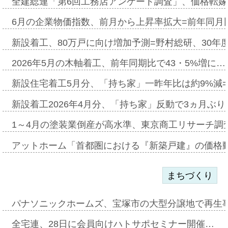
全建総連「第6回工務店アンケート調査」、価格転嫁
6月の企業物価指数、前月から上昇率拡大=前年同月比
新設着工、80万戸に向け増加予測=野村総研、30年
2026年5月の木軸着工、前年同期比で43・5%増に…
新設住宅着工5月分、「持ち家」一昨年比は約9%減=
新設着工2026年4月分、「持ち家」反動で3ヵ月ぶ
1～4月の塗装業倒産が高水準、東京商工リサーチ調
アットホーム「首都圏における『新築戸建』の価格
まちづくり
パナソニックホームズ、宝塚市の大型分譲地で再生
全宅連、28日に会員向けハトサポセミナー開催…