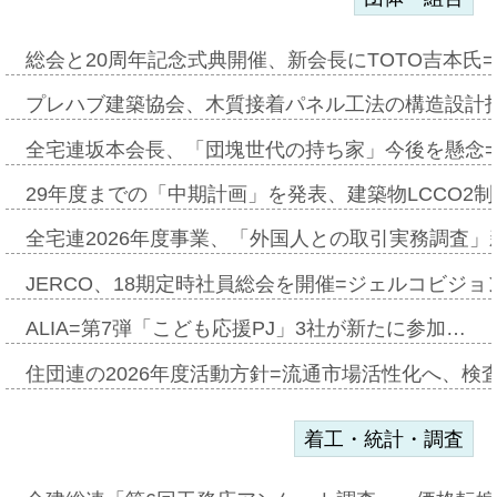
総会と20周年記念式典開催、新会長にTOTO吉本氏
プレハブ建築協会、木質接着パネル工法の構造設計
全宅連坂本会長、「団塊世代の持ち家」今後を懸念
29年度までの「中期計画」を発表、建築物LCCO2
全宅連2026年度事業、「外国人との取引実務調査」新
JERCO、18期定時社員総会を開催=ジェルコビジョン
ALIA=第7弾「こども応援PJ」3社が新たに参加…
住団連の2026年度活動方針=流通市場活性化へ、検
着工・統計・調査