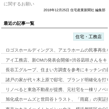
に関するお願い
2018年12月25日 住宅産業新聞社 編集部
最近の記事一覧
住宅・工務店
ロゴスホールディングス、アエラホームの民事再生
アイ工務店、新CMの発表会開催=渋谷凪咲さんをキ
長谷工グループ、住まい方調査を参考にキッチンの
諸戸の家が代々木上原で邸宅、ブランド明確化を打
リノべると東急不動産が提携、元社宅を一棟リノベ
旭化成ホームズと世田谷トラスト、「雨庭」の実証