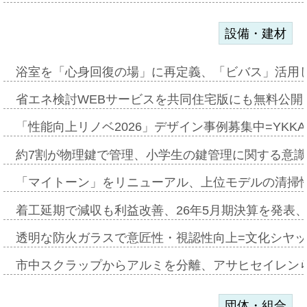
設備・建材
浴室を「心身回復の場」に再定義、「ビバス」活用し
省エネ検討WEBサービスを共同住宅版にも無料公開、
「性能向上リノベ2026」デザイン事例募集中=YKKA
約7割が物理鍵で管理、小学生の鍵管理に関する意識調査
「マイトーン」をリニューアル、上位モデルの清掃
着工延期で減収も利益改善、26年5月期決算を発表
透明な防火ガラスで意匠性・視認性向上=文化シヤ
市中スクラップからアルミを分離、アサヒセイレン
団体・組合