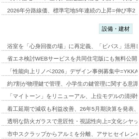
2026年分路線価、標準宅地5年連続の上昇=伸び率2・
設備・建材
浴室を「心身回復の場」に再定義、「ビバス」活用し
省エネ検討WEBサービスを共同住宅版にも無料公開、
「性能向上リノベ2026」デザイン事例募集中=YKKA
約7割が物理鍵で管理、小学生の鍵管理に関する意識調査
「マイトーン」をリニューアル、上位モデルの清掃
着工延期で減収も利益改善、26年5月期決算を発表
透明な防火ガラスで意匠性・視認性向上=文化シヤ
市中スクラップからアルミを分離、アサヒセイレン