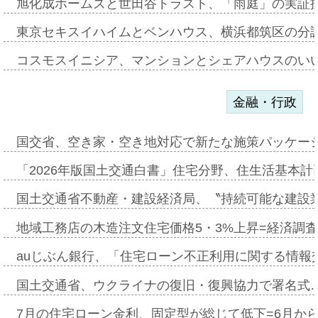
旭化成ホームズと世田谷トラスト、「雨庭」の実証
東京セキスイハイムとベンハウス、横浜都筑区の分
コスモスイニシア、マンションとシェアハウスのい
金融・行政
国交省、空き家・空き地対応で新たな施策パッケー
「2026年版国土交通白書」住宅分野、住生活基本計
国土交通省不動産・建設経済局、〝持続可能な建設
地域工務店の木造注文住宅価格5・3%上昇=経済調
auじぶん銀行、「住宅ローン不正利用に関する情報
国土交通省、ウクライナの復旧・復興協力で署名式
7月の住宅ローン金利、固定型が総じて低下=6月か