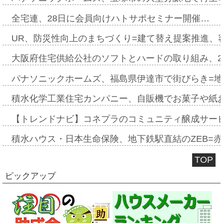
全宅連、28日に会員向けハトサポセミナー開催…
UR、防災性向上のまちづくり=建て替え提案推進、
大阪府住宅供給公社のソフトとハードの取り組み、2
パナソニックホームズ、福島県伊達市で街びらき=
積水化学工業住宅カンパニー、自販機でお菓子や紙
【トレンドナビ】コネプラのコミュニティ醸成サー
積水ハウス・日本生命保険、地下鉄駅直結のZEB=赤坂
TOP
ピックアップ