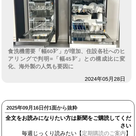
食洗機需要「幅60㌢」が増加、住設各社へのヒ
アリングで判明=「幅45㌢」との構成比に変
化、海外製の人気も要因に
日付
2024年05月28日
2025年09月16日付1面から抜粋
全文をお読みになりたい方は新聞をご購読してくだ
さい
毎週じっくり読みたい【
定期購読のご案内
】