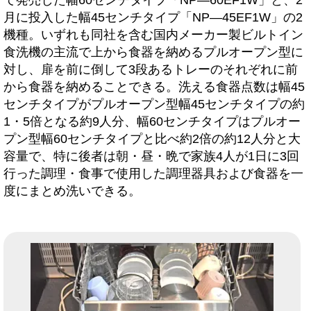
て発売した幅60センチタイプ「NP―60EF1W」と、2
月に投入した幅45センチタイプ「NP―45EF1W」の2
機種。いずれも同社を含む国内メーカー製ビルトイン
食洗機の主流で上から食器を納めるプルオープン型に
対し、扉を前に倒して3段あるトレーのそれぞれに前
から食器を納めることできる。洗える食器点数は幅45
センチタイプがプルオープン型幅45センチタイプの約
1・5倍となる約9人分、幅60センチタイプはプルオー
プン型幅60センチタイプと比べ約2倍の約12人分と大
容量で、特に後者は朝・昼・晩で家族4人が1日に3回
行った調理・食事で使用した調理器具および食器を一
度にまとめ洗いできる。