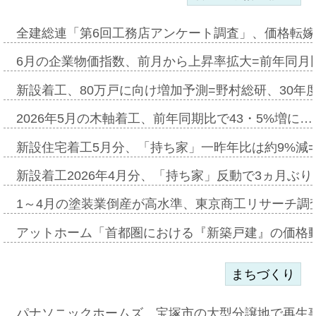
全建総連「第6回工務店アンケート調査」、価格転嫁
6月の企業物価指数、前月から上昇率拡大=前年同月比
新設着工、80万戸に向け増加予測=野村総研、30年
2026年5月の木軸着工、前年同期比で43・5%増に…
新設住宅着工5月分、「持ち家」一昨年比は約9%減=
新設着工2026年4月分、「持ち家」反動で3ヵ月ぶ
1～4月の塗装業倒産が高水準、東京商工リサーチ調
アットホーム「首都圏における『新築戸建』の価格
まちづくり
パナソニックホームズ、宝塚市の大型分譲地で再生