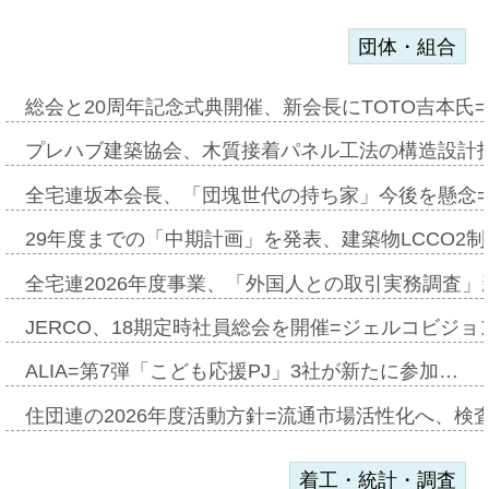
団体・組合
総会と20周年記念式典開催、新会長にTOTO吉本氏
プレハブ建築協会、木質接着パネル工法の構造設計
全宅連坂本会長、「団塊世代の持ち家」今後を懸念
29年度までの「中期計画」を発表、建築物LCCO2
全宅連2026年度事業、「外国人との取引実務調査」新
JERCO、18期定時社員総会を開催=ジェルコビジョン
ALIA=第7弾「こども応援PJ」3社が新たに参加…
住団連の2026年度活動方針=流通市場活性化へ、検
着工・統計・調査