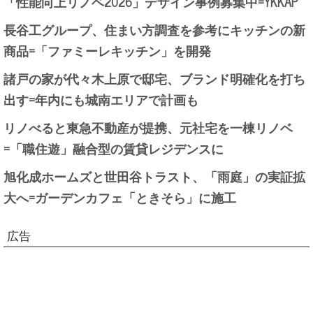
「性能向上リノベ2026」デザイン事例募集中=YKKAP
長谷工グループ、住まい方調査を参考にキッチンの新
商品=「ファミーレキッチン」を開発
諸戸の家が代々木上原で邸宅、ブランド明確化を打ち
出す=年内にも城南エリアで計画も
リノべると東急不動産が提携、元社宅を一棟リノベ
=「職住遊」融合型の賃貸レジデンスに
旭化成ホームズと世田谷トラスト、「雨庭」の実証拡
大へ=ガーデンカフェ「ときそら」に施工
広告