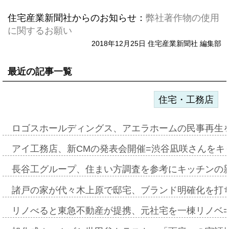
住宅産業新聞社からのお知らせ：
弊社著作物の使用
に関するお願い
2018年12月25日 住宅産業新聞社 編集部
最近の記事一覧
住宅・工務店
ロゴスホールディングス、アエラホームの民事再生
アイ工務店、新CMの発表会開催=渋谷凪咲さんをキ
長谷工グループ、住まい方調査を参考にキッチンの
諸戸の家が代々木上原で邸宅、ブランド明確化を打
リノべると東急不動産が提携、元社宅を一棟リノベ