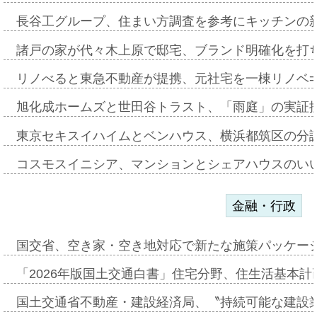
長谷工グループ、住まい方調査を参考にキッチンの
諸戸の家が代々木上原で邸宅、ブランド明確化を打
リノべると東急不動産が提携、元社宅を一棟リノベ
旭化成ホームズと世田谷トラスト、「雨庭」の実証
東京セキスイハイムとベンハウス、横浜都筑区の分
コスモスイニシア、マンションとシェアハウスのい
金融・行政
国交省、空き家・空き地対応で新たな施策パッケー
「2026年版国土交通白書」住宅分野、住生活基本計
国土交通省不動産・建設経済局、〝持続可能な建設