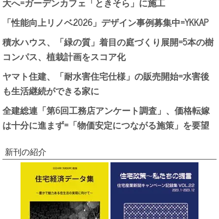
大へ=ガーデンカフェ「ときそら」に施工
「性能向上リノベ2026」デザイン事例募集中=YKKAP
積水ハウス、「緑の質」着目の庭づくり展開=5本の樹
コンパス、植栽計画をスコア化
ヤマト住建、「耐水害住宅仕様」の販売開始=水害後
も生活継続ができる家に
全建総連「第6回工務店アンケート調査」、価格転嫁
は十分に進まず=「物価安定につながる施策」を要望
新刊の紹介