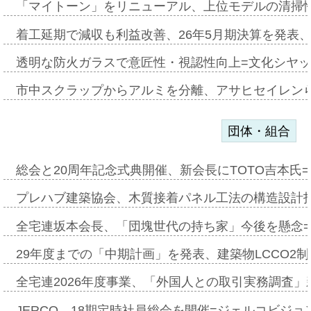
「マイトーン」をリニューアル、上位モデルの清掃
着工延期で減収も利益改善、26年5月期決算を発表
透明な防火ガラスで意匠性・視認性向上=文化シヤ
市中スクラップからアルミを分離、アサヒセイレン
団体・組合
総会と20周年記念式典開催、新会長にTOTO吉本氏
プレハブ建築協会、木質接着パネル工法の構造設計
全宅連坂本会長、「団塊世代の持ち家」今後を懸念
29年度までの「中期計画」を発表、建築物LCCO2
全宅連2026年度事業、「外国人との取引実務調査」新
JERCO、18期定時社員総会を開催=ジェルコビジョン