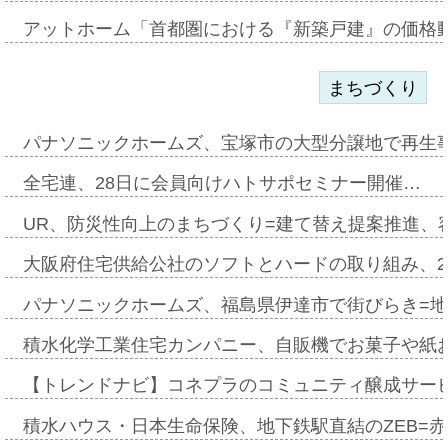
アットホーム「首都圏における『新築戸建』の価格
まちづくり
パナソニックホームズ、宝塚市の大型分譲地で再生
全宅連、28日に会員向けハトサポセミナー開催…
UR、防災性向上のまちづくり=建て替え提案推進、
大阪府住宅供給公社のソフトとハードの取り組み、2
パナソニックホームズ、福島県伊達市で街びらき=
積水化学工業住宅カンパニー、自販機でお菓子や紙
【トレンドナビ】コネプラのコミュニティ醸成サー
積水ハウス・日本生命保険、地下鉄駅直結のZEB=赤坂