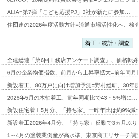
ALIA=第7弾「こども応援PJ」3社が新たに参加…
住団連の2026年度活動方針=流通市場活性化へ、検
着工・統計・調査
全建総連「第6回工務店アンケート調査」、価格転嫁
6月の企業物価指数、前月から上昇率拡大=前年同月比
新設着工、80万戸に向け増加予測=野村総研、30年
2026年5月の木軸着工、前年同期比で43・5%増に…
新設住宅着工5月分、「持ち家」一昨年比は約9%減=
新設着工2026年4月分、「持ち家」反動で3ヵ月ぶ
1～4月の塗装業倒産が高水準、東京商工リサーチ調