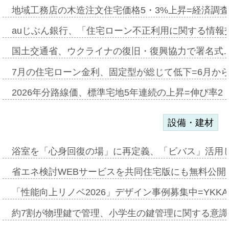
地域工務店の木造注文住宅価格5・3%上昇=経済調
auじぶん銀行、「住宅ローン不正利用に関する情報
国土交通省、ウクライナの復旧・復興協力で署名式
7月の住宅ローン金利、固定型が総じて低下=6月か
2026年分路線価、標準宅地5年連続の上昇=伸び率2・
設備・建材
浴室を「心身回復の場」に再定義、「ビバス」活用し
省エネ検討WEBサービスを共同住宅版にも無料公開、
「性能向上リノベ2026」デザイン事例募集中=YKKA
約7割が物理鍵で管理、小学生の鍵管理に関する意識調査