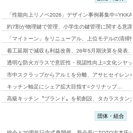
「性能向上リノベ2026」デザイン事例募集中=YKKA
約7割が物理鍵で管理、小学生の鍵管理に関する意識調査
「マイトーン」をリニューアル、上位モデルの清掃
着工延期で減収も利益改善、26年5月期決算を発表
透明な防火ガラスで意匠性・視認性向上=文化シヤ
市中スクラップからアルミを分離、アサヒセイレン
キッチン軸足にシェア拡大目指す=クリナップ…
高級キッチン〝ブランド〟を初創設、タカラスタン
団体・組合
総会と20周年記念式典開催、新会長にTOTO吉本氏