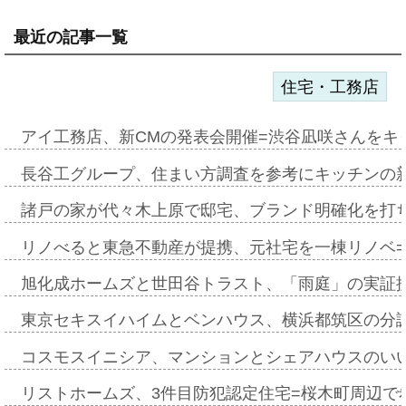
最近の記事一覧
住宅・工務店
アイ工務店、新CMの発表会開催=渋谷凪咲さんをキ
長谷工グループ、住まい方調査を参考にキッチンの
諸戸の家が代々木上原で邸宅、ブランド明確化を打
リノべると東急不動産が提携、元社宅を一棟リノベ
旭化成ホームズと世田谷トラスト、「雨庭」の実証
東京セキスイハイムとベンハウス、横浜都筑区の分
コスモスイニシア、マンションとシェアハウスのい
リストホームズ、3件目防犯認定住宅=桜木町周辺で