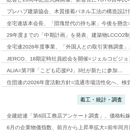
プレハブ建築協会、木質接着パネル工法の構造設計
全宅連坂本会長、「団塊世代の持ち家」今後を懸念
29年度までの「中期計画」を発表、建築物LCCO2
全宅連2026年度事業、「外国人との取引実務調査」新
JERCO、18期定時社員総会を開催=ジェルコビジョン
ALIA=第7弾「こども応援PJ」3社が新たに参加…
住団連の2026年度活動方針=流通市場活性化へ、検
着工・統計・調査
全建総連「第6回工務店アンケート調査」、価格転嫁
6月の企業物価指数、前月から上昇率拡大=前年同月比