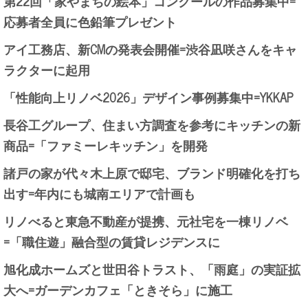
第22回「家やまちの絵本」コンクールの作品募集中=
応募者全員に色鉛筆プレゼント
アイ工務店、新CMの発表会開催=渋谷凪咲さんをキャ
ラクターに起用
「性能向上リノベ2026」デザイン事例募集中=YKKAP
長谷工グループ、住まい方調査を参考にキッチンの新
商品=「ファミーレキッチン」を開発
諸戸の家が代々木上原で邸宅、ブランド明確化を打ち
出す=年内にも城南エリアで計画も
リノべると東急不動産が提携、元社宅を一棟リノベ
=「職住遊」融合型の賃貸レジデンスに
旭化成ホームズと世田谷トラスト、「雨庭」の実証拡
大へ=ガーデンカフェ「ときそら」に施工