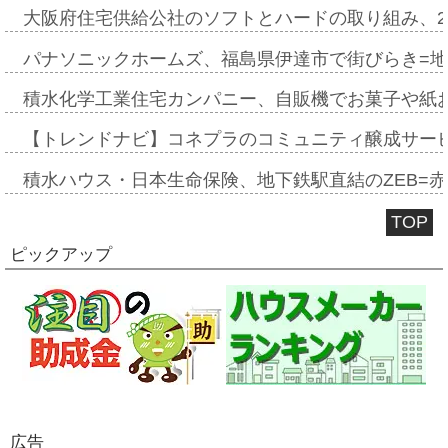
大阪府住宅供給公社のソフトとハードの取り組み、2
パナソニックホームズ、福島県伊達市で街びらき=
積水化学工業住宅カンパニー、自販機でお菓子や紙
【トレンドナビ】コネプラのコミュニティ醸成サー
積水ハウス・日本生命保険、地下鉄駅直結のZEB=赤坂
TOP
ピックアップ
広告