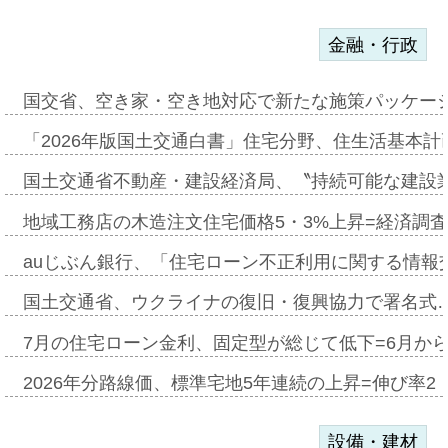
金融・行政
国交省、空き家・空き地対応で新たな施策パッケー
「2026年版国土交通白書」住宅分野、住生活基本計
国土交通省不動産・建設経済局、〝持続可能な建設
地域工務店の木造注文住宅価格5・3%上昇=経済調
auじぶん銀行、「住宅ローン不正利用に関する情報
国土交通省、ウクライナの復旧・復興協力で署名式
7月の住宅ローン金利、固定型が総じて低下=6月か
2026年分路線価、標準宅地5年連続の上昇=伸び率2・
設備・建材