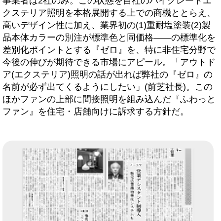
事業者は2社のみ。この状態を自社のハイグレードエ
クステリア照明を本格展開する上での商機ととらえ、
高いデザイン性に加え、業界初の(1)重耐塩塗装(2)製
品本体カラーの別注が標準色と同価格――の標準化を
差別化ポイントとする『ゼロ』を、特に非住宅分野で
今後の伸びが期待できる市場にアピール。「アウトド
ア(エクステリア)照明の話が出れば弊社の『ゼロ』の
名前が必ず出てくるようにしたい」(前芝社長)。この
ほかファンの上部に間接照明を組み込んだ『ふわっと
ファン』を住宅・店舗向けに訴求する方針だ。