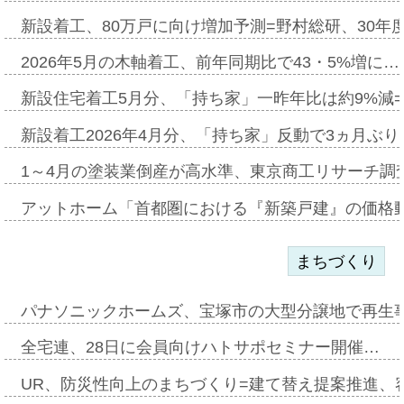
新設着工、80万戸に向け増加予測=野村総研、30年
2026年5月の木軸着工、前年同期比で43・5%増に…
新設住宅着工5月分、「持ち家」一昨年比は約9%減=
新設着工2026年4月分、「持ち家」反動で3ヵ月ぶ
1～4月の塗装業倒産が高水準、東京商工リサーチ調
アットホーム「首都圏における『新築戸建』の価格
まちづくり
パナソニックホームズ、宝塚市の大型分譲地で再生
全宅連、28日に会員向けハトサポセミナー開催…
UR、防災性向上のまちづくり=建て替え提案推進、