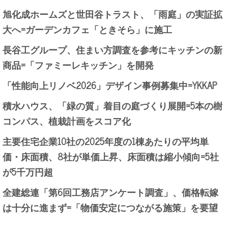
旭化成ホームズと世田谷トラスト、「雨庭」の実証拡
大へ=ガーデンカフェ「ときそら」に施工
長谷工グループ、住まい方調査を参考にキッチンの新
商品=「ファミーレキッチン」を開発
「性能向上リノベ2026」デザイン事例募集中=YKKAP
積水ハウス、「緑の質」着目の庭づくり展開=5本の樹
コンパス、植栽計画をスコア化
主要住宅企業10社の2025年度の1棟あたりの平均単
価・床面積、8社が単価上昇、床面積は縮小傾向=5社
が5千万円超
全建総連「第6回工務店アンケート調査」、価格転嫁
は十分に進まず=「物価安定につながる施策」を要望