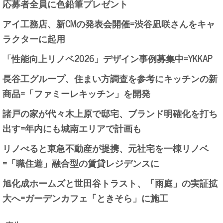
応募者全員に色鉛筆プレゼント
アイ工務店、新CMの発表会開催=渋谷凪咲さんをキャ
ラクターに起用
「性能向上リノベ2026」デザイン事例募集中=YKKAP
長谷工グループ、住まい方調査を参考にキッチンの新
商品=「ファミーレキッチン」を開発
諸戸の家が代々木上原で邸宅、ブランド明確化を打ち
出す=年内にも城南エリアで計画も
リノべると東急不動産が提携、元社宅を一棟リノベ
=「職住遊」融合型の賃貸レジデンスに
旭化成ホームズと世田谷トラスト、「雨庭」の実証拡
大へ=ガーデンカフェ「ときそら」に施工