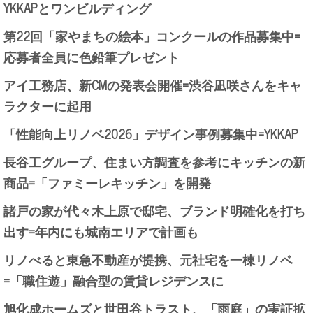
YKKAPとワンビルディング
第22回「家やまちの絵本」コンクールの作品募集中=
応募者全員に色鉛筆プレゼント
アイ工務店、新CMの発表会開催=渋谷凪咲さんをキャ
ラクターに起用
「性能向上リノベ2026」デザイン事例募集中=YKKAP
長谷工グループ、住まい方調査を参考にキッチンの新
商品=「ファミーレキッチン」を開発
諸戸の家が代々木上原で邸宅、ブランド明確化を打ち
出す=年内にも城南エリアで計画も
リノべると東急不動産が提携、元社宅を一棟リノベ
=「職住遊」融合型の賃貸レジデンスに
旭化成ホームズと世田谷トラスト、「雨庭」の実証拡