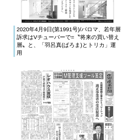
2020年4月9日(第1991号)/パロマ、若年層
訴求はVチューバーで=〝将来の買い替え
層〟と、「羽呂真(ぱろま)とトリカ」運
用