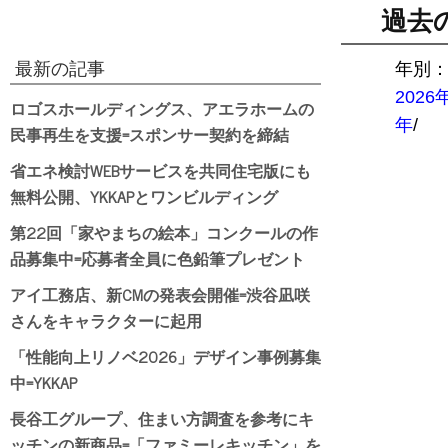
過去
最新の記事
年別
2026
ロゴスホールディングス、アエラホームの
年
/
民事再生を支援=スポンサー契約を締結
省エネ検討WEBサービスを共同住宅版にも
無料公開、YKKAPとワンビルディング
第22回「家やまちの絵本」コンクールの作
品募集中=応募者全員に色鉛筆プレゼント
アイ工務店、新CMの発表会開催=渋谷凪咲
さんをキャラクターに起用
「性能向上リノベ2026」デザイン事例募集
中=YKKAP
長谷工グループ、住まい方調査を参考にキ
ッチンの新商品=「ファミーレキッチン」を