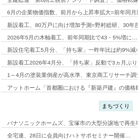
6月の企業物価指数、前月から上昇率拡大=前年同月比
新設着工、80万戸に向け増加予測=野村総研、30年
2026年5月の木軸着工、前年同期比で43・5%増に…
新設住宅着工5月分、「持ち家」一昨年比は約9%減=
新設着工2026年4月分、「持ち家」反動で3ヵ月ぶ
1～4月の塗装業倒産が高水準、東京商工リサーチ調
アットホーム「首都圏における『新築戸建』の価格
まちづくり
パナソニックホームズ、宝塚市の大型分譲地で再生
全宅連、28日に会員向けハトサポセミナー開催…