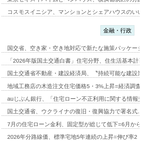
コスモスイニシア、マンションとシェアハウスのい
金融・行政
国交省、空き家・空き地対応で新たな施策パッケー
「2026年版国土交通白書」住宅分野、住生活基本計
国土交通省不動産・建設経済局、〝持続可能な建設
地域工務店の木造注文住宅価格5・3%上昇=経済調
auじぶん銀行、「住宅ローン不正利用に関する情報
国土交通省、ウクライナの復旧・復興協力で署名式
7月の住宅ローン金利、固定型が総じて低下=6月か
2026年分路線価、標準宅地5年連続の上昇=伸び率2・