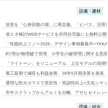
設備・建材
浴室を「心身回復の場」に再定義、「ビバス」活用し
省エネ検討WEBサービスを共同住宅版にも無料公開、
「性能向上リノベ2026」デザイン事例募集中=YKKA
約7割が物理鍵で管理、小学生の鍵管理に関する意識調査
「マイトーン」をリニューアル、上位モデルの清掃
着工延期で減収も利益改善、26年5月期決算を発表
透明な防火ガラスで意匠性・視認性向上=文化シヤ
市中スクラップからアルミを分離、アサヒセイレン
団体・組合