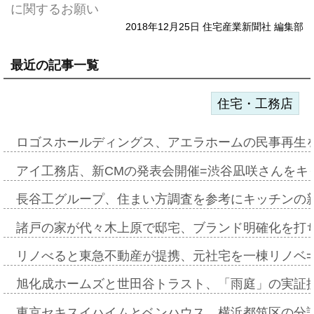
に関するお願い
2018年12月25日 住宅産業新聞社 編集部
最近の記事一覧
住宅・工務店
ロゴスホールディングス、アエラホームの民事再生
アイ工務店、新CMの発表会開催=渋谷凪咲さんをキ
長谷工グループ、住まい方調査を参考にキッチンの
諸戸の家が代々木上原で邸宅、ブランド明確化を打
リノべると東急不動産が提携、元社宅を一棟リノベ
旭化成ホームズと世田谷トラスト、「雨庭」の実証
東京セキスイハイムとベンハウス、横浜都筑区の分