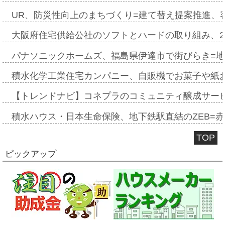
UR、防災性向上のまちづくり=建て替え提案推進、
大阪府住宅供給公社のソフトとハードの取り組み、2
パナソニックホームズ、福島県伊達市で街びらき=
積水化学工業住宅カンパニー、自販機でお菓子や紙
【トレンドナビ】コネプラのコミュニティ醸成サー
積水ハウス・日本生命保険、地下鉄駅直結のZEB=赤坂
TOP
ピックアップ