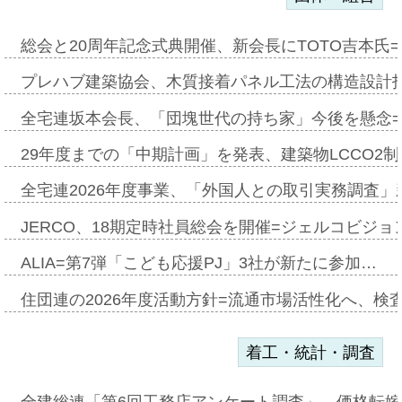
総会と20周年記念式典開催、新会長にTOTO吉本氏
プレハブ建築協会、木質接着パネル工法の構造設計
全宅連坂本会長、「団塊世代の持ち家」今後を懸念
29年度までの「中期計画」を発表、建築物LCCO2
全宅連2026年度事業、「外国人との取引実務調査」新
JERCO、18期定時社員総会を開催=ジェルコビジョン
ALIA=第7弾「こども応援PJ」3社が新たに参加…
住団連の2026年度活動方針=流通市場活性化へ、検
着工・統計・調査
全建総連「第6回工務店アンケート調査」、価格転嫁