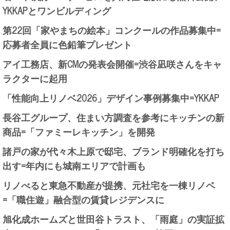
YKKAPとワンビルディング
第22回「家やまちの絵本」コンクールの作品募集中=
応募者全員に色鉛筆プレゼント
アイ工務店、新CMの発表会開催=渋谷凪咲さんをキャ
ラクターに起用
「性能向上リノベ2026」デザイン事例募集中=YKKAP
長谷工グループ、住まい方調査を参考にキッチンの新
商品=「ファミーレキッチン」を開発
諸戸の家が代々木上原で邸宅、ブランド明確化を打ち
出す=年内にも城南エリアで計画も
リノべると東急不動産が提携、元社宅を一棟リノベ
=「職住遊」融合型の賃貸レジデンスに
旭化成ホームズと世田谷トラスト、「雨庭」の実証拡