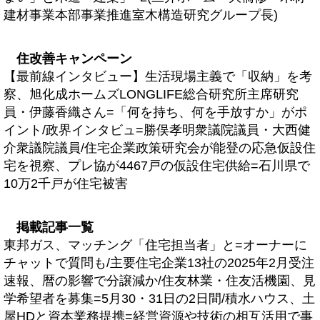
建材事業本部事業推進室木構造研究グループ長)
住改善キャンペーン
【最前線インタビュー】生活現場主義で「収納」を考
察、旭化成ホームズLONGLIFE総合研究所主席研究
員・伊藤香織さん=「何を持ち、何を手放すか」がポ
イント/政界インタビュ=勝俣孝明衆議院議員・大西健
介衆議院議員/住宅企業政策研究会が能登の応急仮設住
宅を視察、プレ協が4467戸の仮設住宅供給=石川県で
10万2千戸が住宅被害
掲載記事一覧
東邦ガス、マッチング「住宅担当者」と=オーナーに
チャットで質問も/主要住宅企業13社の2025年2月受注
速報、暦の影響で分譲減か/住友林業・住友活機園、見
学希望者を募集=5月30・31日の2日間/積水ハウス、土
屋HDと資本業務提携=経営資源や技術の相互活用で事