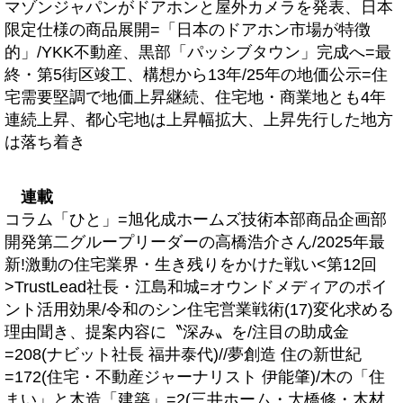
マゾンジャパンがドアホンと屋外カメラを発表、日本
限定仕様の商品展開=「日本のドアホン市場が特徴
的」/YKK不動産、黒部「パッシブタウン」完成へ=最
終・第5街区竣工、構想から13年/25年の地価公示=住
宅需要堅調で地価上昇継続、住宅地・商業地とも4年
連続上昇、都心宅地は上昇幅拡大、上昇先行した地方
は落ち着き
連載
コラム「ひと」=旭化成ホームズ技術本部商品企画部
開発第二グループリーダーの高橋浩介さん/2025年最
新!激動の住宅業界・生き残りをかけた戦い<第12回
>TrustLead社長・江島和城=オウンドメディアのポイ
ント活用効果/令和のシン住宅営業戦術(17)変化求める
理由聞き、提案内容に〝深み〟を/注目の助成金
=208(ナビット社長 福井泰代)//夢創造 住の新世紀
=172(住宅・不動産ジャーナリスト 伊能肇)/木の「住
まい」と木造「建築」=2(三井ホーム・大橋修・木材