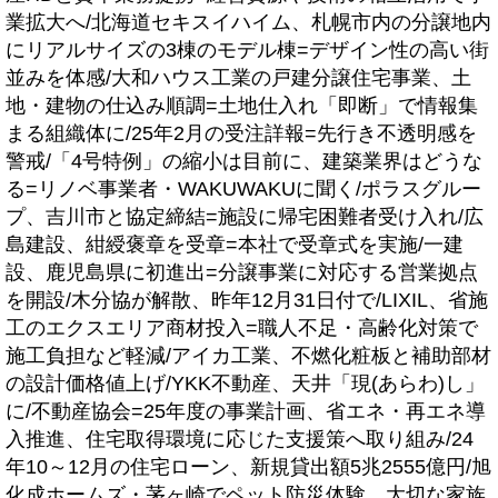
業拡大へ/北海道セキスイハイム、札幌市内の分譲地内
にリアルサイズの3棟のモデル棟=デザイン性の高い街
並みを体感/大和ハウス工業の戸建分譲住宅事業、土
地・建物の仕込み順調=土地仕入れ「即断」で情報集
まる組織体に/25年2月の受注詳報=先行き不透明感を
警戒/「4号特例」の縮小は目前に、建築業界はどうな
る=リノベ事業者・WAKUWAKUに聞く/ポラスグルー
プ、吉川市と協定締結=施設に帰宅困難者受け入れ/広
島建設、紺綬褒章を受章=本社で受章式を実施/一建
設、鹿児島県に初進出=分譲事業に対応する営業拠点
を開設/木分協が解散、昨年12月31日付で/LIXIL、省施
工のエクスエリア商材投入=職人不足・高齢化対策で
施工負担など軽減/アイカ工業、不燃化粧板と補助部材
の設計価格値上げ/YKK不動産、天井「現(あらわ)し」
に/不動産協会=25年度の事業計画、省エネ・再エネ導
入推進、住宅取得環境に応じた支援策へ取り組み/24
年10～12月の住宅ローン、新規貸出額5兆2555億円/旭
化成ホームズ・茅ヶ崎でペット防災体験、大切な家族