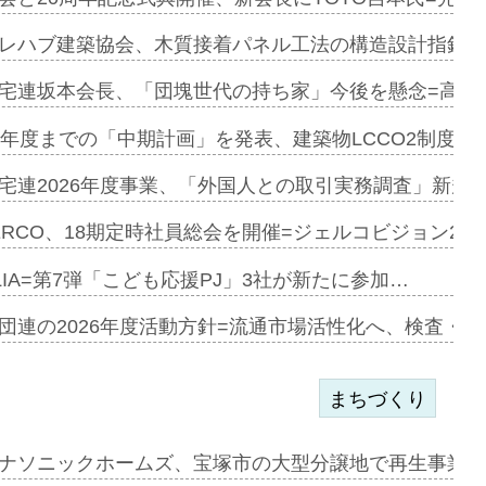
e…
レハブ建築協会、木質接着パネル工法の構造設計指針を
加=リンナ…
宅連坂本会長、「団塊世代の持ち家」今後を懸念=高齢
見込む=…
9年度までの「中期計画」を発表、建築物LCCO2制度へ
宅連2026年度事業、「外国人との取引実務調査」新規に
開始=三協…
ERCO、18期定時社員総会を開催=ジェルコビジョン203
LIA=第7弾「こども応援PJ」3社が新たに参加…
築分譲M専用…
団連の2026年度活動方針=流通市場活性化へ、検査・
まちづくり
まず=「物…
ナソニックホームズ、宝塚市の大型分譲地で再生事業を