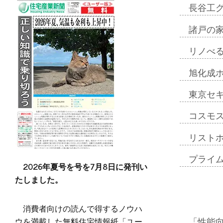
長谷工
諸戸の
リノべ
旭化成
東京セ
コスモ
リスト
プライ
2026年夏号を号を7月8日に発刊い
たしました。
消費者向けの読んで得するノウハ
ウを満載した無料住宅情報紙「ユー
「性能向