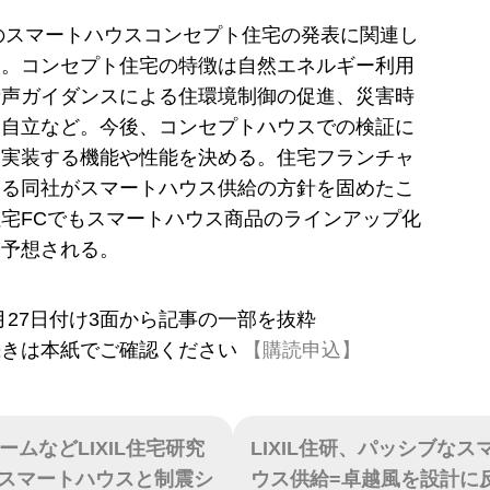
日のスマートハウスコンセプト住宅の発表に関連し
た。コンセプト住宅の特徴は自然エネルギー利用
音声ガイダンスによる住環境制御の促進、災害時
ー自立など。今後、コンセプトハウスでの検証に
に実装する機能や性能を決める。住宅フランチャ
する同社がスマートハウス供給の方針を固めたこ
宅FCでもスマートハウス商品のラインアップ化
と予想される。
10月27日付け3面から記事の一部を抜粋
続きは本紙でご確認ください
【購読申込】
ームなどLIXIL住宅研究
LIXIL住研、パッシブなス
、スマートハウスと制震シ
ウス供給=卓越風を設計に