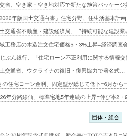
ァミーレキ…
交省、空き家・空き地対応で新たな施策パッケージ始動
にも城南エ…
2026年版国土交通白書」住宅分野、住生活基本計画を
融合型の賃…
土交通省不動産・建設経済局、〝持続可能な建設業〟の
デンカフェ…
域工務店の木造注文住宅価格5・3%上昇=経済調査会「
協業=お互…
uじぶん銀行、「住宅ローン不正利用に関する情報交換協
のコリビング…
土交通省、ウクライナの復旧・復興協力で署名式…
ある2階建…
月の住宅ローン金利、固定型が総じて低下=6月から一転
第1弾が開…
026年分路線価、標準宅地5年連続の上昇=伸び率2・9%
団体・組合
会と20周年記念式典開催、新会長にTOTO吉本氏=光触