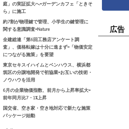
庭」の実証拡大へ=ガーデンカフェ「ときそ
ら」に施工
約7割が物理鍵で管理、小学生の鍵管理に
関する意識調査=Nature
広告
全建総連「第6回工務店アンケート調
査」、価格転嫁は十分に進まず=「物価安定
につながる施策」を要望
東京セキスイハイムとベンハウス、横浜都
筑区の分譲地開発で初協業=お互いの技術・
ノウハウを活用
6月の企業物価指数、前月から上昇率拡大=
前年同月比7・1%上昇
国交省、空き家・空き地対応で新たな施策
パッケージ始動