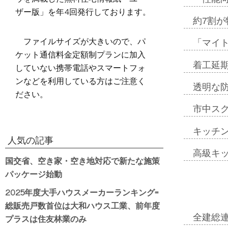
ザー版」を年4回発行しております。
約7割が
ファイルサイズが大きいので、パ
「マイ
ケット通信料金定額制プランに加入
着工延期
していない携帯電話やスマートフォ
ンなどを利用している方はご注意く
透明な
ださい。
市中ス
キッチ
人気の記事
高級キ
国交省、空き家・空き地対応で新たな施策
パッケージ始動
2025年度大手ハウスメーカーランキング=
総販売戸数首位は大和ハウス工業、前年度
プラスは住友林業のみ
全建総