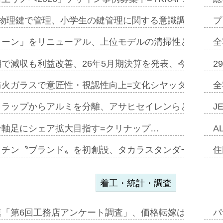
物理鍵で管理、小学生の鍵管理に関する意識調査=Natur
プ
トーン」をリニューアル、上位モデルの清掃性と安全性追
全
で減収も利益改善、26年5月期決算を発表、今期は増収
2
防火ガラスで意匠性・視認性向上=文化シヤッター…
全
クラップからアルミを分離、アサヒセイレンらと協働開発
J
ン軸足にシェア拡大目指す=クリナップ…
A
ッチン〝ブランド〟を初創設、タカラスタンダードが新
住
着工・統計・調査
連「第6回工務店アンケート調査」、価格転嫁は十分に進
パ