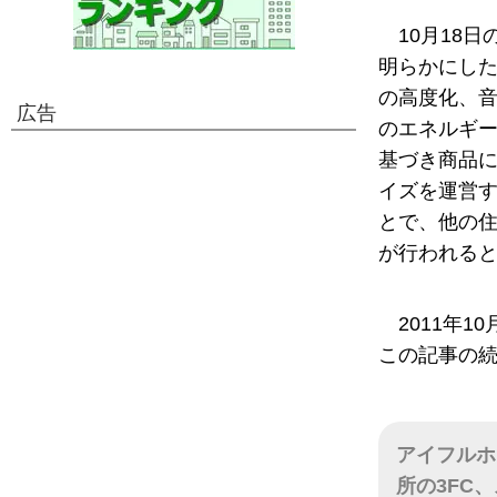
10月18
明らかにし
の高度化、
広告
のエネルギ
基づき商品
イズを運営
とで、他の住
が行われる
2011年
この記事の
アイフルホ
所の3FC