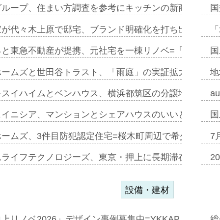
グループ、住まい方調査を参考にキッチンの新商品=「フ
国
家が代々木上原で邸宅、ブランド明確化を打ち出す=年内
「
ると東急不動産が提携、元社宅を一棟リノベ=「職住遊」
国
ホームズと世田谷トラスト、「雨庭」の実証拡大へ=ガー
地
キスイハイムとベンハウス、横浜都筑区の分譲地開発で初
a
スイニシア、マンションとシェアハウスのいいとこどり
国
ホームズ、3件目防犯認定住宅=桜木町周辺で希少価値の
7
ムライフテクノロジーズ、東京・押上に長期滞在型ホテル
2
設備・建材
上リノベ2026」デザイン事例募集中=YKKAP…
総