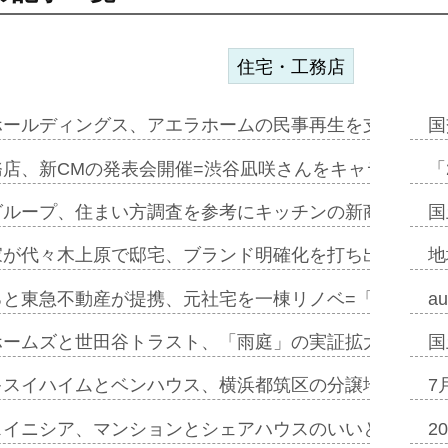
住宅・工務店
ホールディングス、アエラホームの民事再生を支援=スポ
国
務店、新CMの発表会開催=渋谷凪咲さんをキャラクター
「
グループ、住まい方調査を参考にキッチンの新商品=「フ
国
家が代々木上原で邸宅、ブランド明確化を打ち出す=年内
地
ると東急不動産が提携、元社宅を一棟リノベ=「職住遊」
a
ホームズと世田谷トラスト、「雨庭」の実証拡大へ=ガー
国
キスイハイムとベンハウス、横浜都筑区の分譲地開発で初
7
スイニシア、マンションとシェアハウスのいいとこどり
2