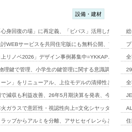
設備・建材
「心身回復の場」に再定義、「ビバス」活用した新入浴法
総
討WEBサービスを共同住宅版にも無料公開、YKKAP
プ
上リノベ2026」デザイン事例募集中=YKKAP…
全
物理鍵で管理、小学生の鍵管理に関する意識調査=Natur
2
トーン」をリニューアル、上位モデルの清掃性と安全性追
全
で減収も利益改善、26年5月期決算を発表、今期は増収
J
防火ガラスで意匠性・視認性向上=文化シヤッター…
A
クラップからアルミを分離、アサヒセイレンらと協働開発
住