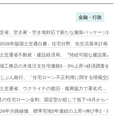
金融・行政
ンサー契約…
交省、空き家・空き地対応で新たな施策パッケージ始動
に起用…
2026年版国土交通白書」住宅分野、住生活基本計画を
ァミーレキ…
土交通省不動産・建設経済局、〝持続可能な建設業〟の
にも城南エ…
域工務店の木造注文住宅価格5・3%上昇=経済調査会「
融合型の賃…
uじぶん銀行、「住宅ローン不正利用に関する情報交換協
デンカフェ…
土交通省、ウクライナの復旧・復興協力で署名式…
協業=お互…
月の住宅ローン金利、固定型が総じて低下=6月から一転
のコリビング…
026年分路線価、標準宅地5年連続の上昇=伸び率2・9%