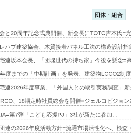
団体・組合
を提案=P…
会と20周年記念式典開催、新会長にTOTO吉本氏=光触
とワンビ…
レハブ建築協会、木質接着パネル工法の構造設計指針を
宅連坂本会長、「団塊世代の持ち家」今後を懸念=高齢
e…
9年度までの「中期計画」を発表、建築物LCCO2制度へ
加=リンナ…
宅連2026年度事業、「外国人との取引実務調査」新規に
見込む=…
ERCO、18期定時社員総会を開催=ジェルコビジョン203
LIA=第7弾「こども応援PJ」3社が新たに参加…
開始=三協…
団連の2026年度活動方針=流通市場活性化へ、検査・