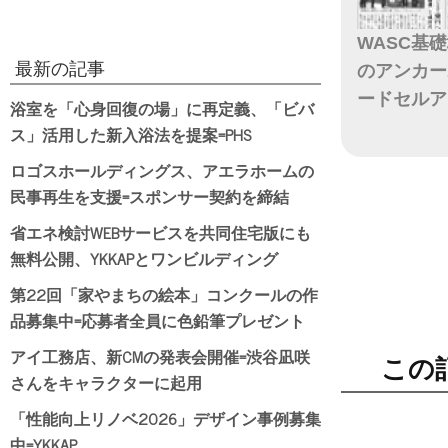
WASC基
最新の記事
のアンカー
ードセルア
浴室を「心身回復の場」に再定義、「ビバ
ス」活用した新入浴法を提案=PHS
日付
ロゴスホールディングス、アエラホームの
民事再生を支援=スポンサー契約を締結
省エネ検討WEBサービスを共同住宅版にも
無料公開、YKKAPとワンビルディング
第22回「家やまちの絵本」コンクールの作
品募集中=応募者全員に色鉛筆プレゼント
アイ工務店、新CMの発表会開催=渋谷凪咲
この
さんをキャラクターに起用
「性能向上リノベ2026」デザイン事例募集
中=YKKAP