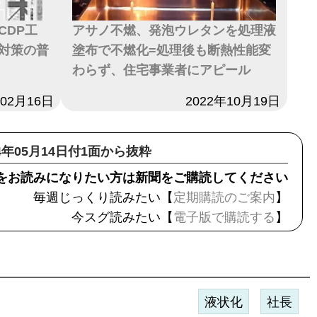
CDP工
アサノ不燃、発泡ウレタンを処理液
対策の普
塗布で不燃化=処理後も断熱性能変
わらず、住宅事業者にアピール
年02月16日
日付
2022年10月19日
24年05月14日付1面から抜粋
をお読みになりたい方は新聞をご購読してください
毎週じっくり読みたい【
定期購読のご案内
】
今スグ読みたい【
電子版で購読する
】
液状化
社長