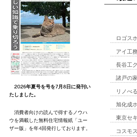
ロゴス
アイ工
長谷工
諸戸の
2026年夏号を号を7月8日に発刊い
リノべ
たしました。
旭化成
消費者向けの読んで得するノウハ
東京セ
ウを満載した無料住宅情報紙「ユー
ザー版」を年4回発行しております。
コスモ