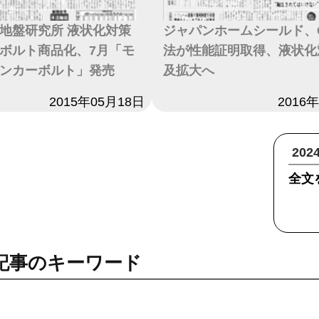
礎地盤研究所 液状化対策
ジャパンホームシールド、
ボルト商品化、7月「モ
法が性能証明取得、液状化
ンカーボルト」発売
及拡大へ
2015年05月18日
日付
2016
20
全文
記事のキーワード