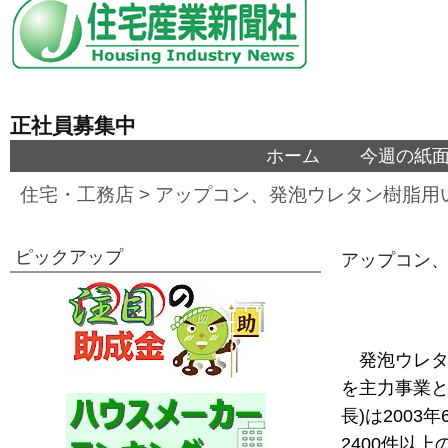
正社員募集中
ホーム
今週の紙
住宅・工務店
>
アップコン、発泡ウレタン樹脂用
ピックアップ
アップコン、
発泡ウレ
を主力事業と
長)は200
2400件以