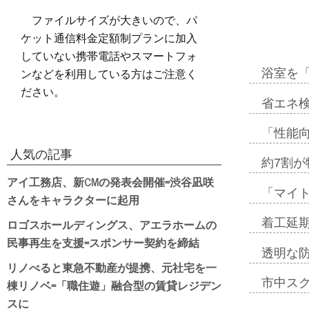
ファイルサイズが大きいので、パ
ケット通信料金定額制プランに加入
していない携帯電話やスマートフォ
ンなどを利用している方はご注意く
浴室を
ださい。
省エネ検
「性能向
人気の記事
約7割が
アイ工務店、新CMの発表会開催=渋谷凪咲
「マイ
さんをキャラクターに起用
ロゴスホールディングス、アエラホームの
着工延期
民事再生を支援=スポンサー契約を締結
透明な
リノべると東急不動産が提携、元社宅を一
市中ス
棟リノベ=「職住遊」融合型の賃貸レジデン
スに