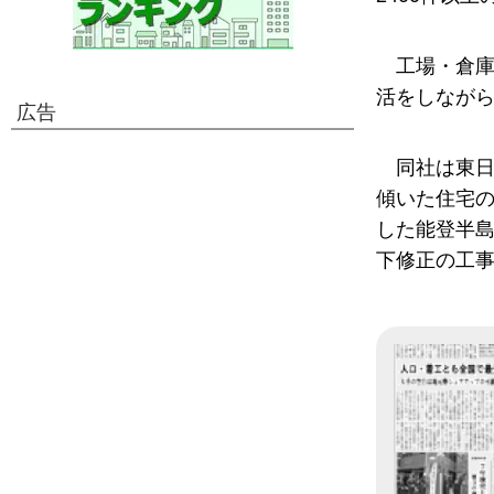
工場・倉
活をしなが
広告
同社は東
傾いた住宅の
した能登半
下修正の工