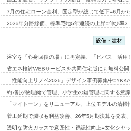
7月の住宅ローン金利、固定型が総じて低下=6月か
2026年分路線価、標準宅地5年連続の上昇=伸び率2・
設備・建材
浴室を「心身回復の場」に再定義、「ビバス」活用し
省エネ検討WEBサービスを共同住宅版にも無料公開、
「性能向上リノベ2026」デザイン事例募集中=YKKA
約7割が物理鍵で管理、小学生の鍵管理に関する意識調査
「マイトーン」をリニューアル、上位モデルの清掃
着工延期で減収も利益改善、26年5月期決算を発表
透明な防火ガラスで意匠性・視認性向上=文化シヤ