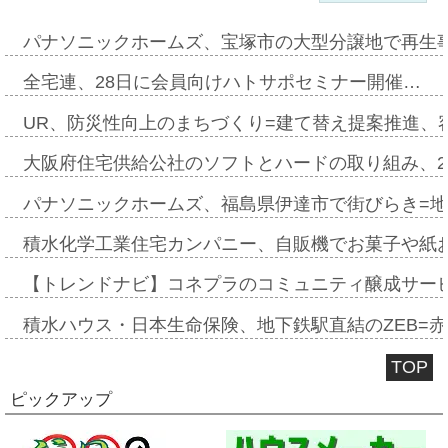
パナソニックホームズ、宝塚市の大型分譲地で再生
全宅連、28日に会員向けハトサポセミナー開催…
UR、防災性向上のまちづくり=建て替え提案推進、
大阪府住宅供給公社のソフトとハードの取り組み、2
パナソニックホームズ、福島県伊達市で街びらき=
積水化学工業住宅カンパニー、自販機でお菓子や紙
【トレンドナビ】コネプラのコミュニティ醸成サー
積水ハウス・日本生命保険、地下鉄駅直結のZEB=赤坂
TOP
ピックアップ