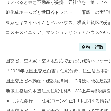
リノべると東急不動産が提携、元社宅を一棟リノベ
旭化成ホームズと世田谷トラスト、「雨庭」の実証
東京セキスイハイムとベンハウス、横浜都筑区の分
コスモスイニシア、マンションとシェアハウスのい
金融・行政
国交省、空き家・空き地対応で新たな施策パッケー
「2026年版国土交通白書」住宅分野、住生活基本計
国土交通省不動産・建設経済局、〝持続可能な建設
地域工務店の木造注文住宅価格5・3%上昇=経済調
auじぶん銀行、「住宅ローン不正利用に関する情報
国土交通省、ウクライナの復旧・復興協力で署名式