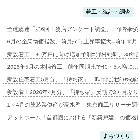
着工・統計・調査
全建総連「第6回工務店アンケート調査」、価格転嫁
6月の企業物価指数、前月から上昇率拡大=前年同月比
新設着工、80万戸に向け増加予測=野村総研、30年
2026年5月の木軸着工、前年同期比で43・5%増に…
新設住宅着工5月分、「持ち家」一昨年比は約9%減=
新設着工2026年4月分、「持ち家」反動で3ヵ月ぶ
1～4月の塗装業倒産が高水準、東京商工リサーチ調
アットホーム「首都圏における『新築戸建』の価格
まちづくり