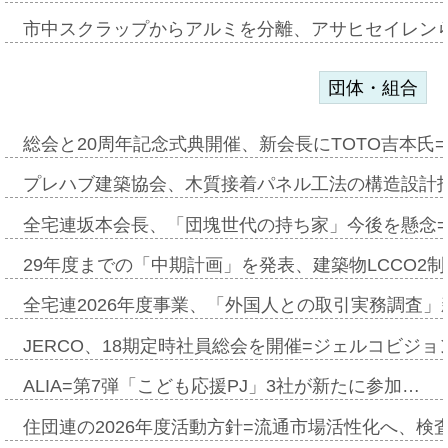
市中スクラップからアルミを分離、アサヒセイレン
団体・組合
総会と20周年記念式典開催、新会長にTOTO吉本氏
プレハブ建築協会、木質接着パネル工法の構造設計
全宅連坂本会長、「団塊世代の持ち家」今後を懸念
29年度までの「中期計画」を発表、建築物LCCO2
全宅連2026年度事業、「外国人との取引実務調査」新
JERCO、18期定時社員総会を開催=ジェルコビジョン
ALIA=第7弾「こども応援PJ」3社が新たに参加…
住団連の2026年度活動方針=流通市場活性化へ、検