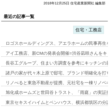
2018年12月25日 住宅産業新聞社 編集部
最近の記事一覧
住宅・工務店
ロゴスホールディングス、アエラホームの民事再生
アイ工務店、新CMの発表会開催=渋谷凪咲さんをキ
長谷工グループ、住まい方調査を参考にキッチンの
諸戸の家が代々木上原で邸宅、ブランド明確化を打
リノべると東急不動産が提携、元社宅を一棟リノベ
旭化成ホームズと世田谷トラスト、「雨庭」の実証
東京セキスイハイムとベンハウス、横浜都筑区の分