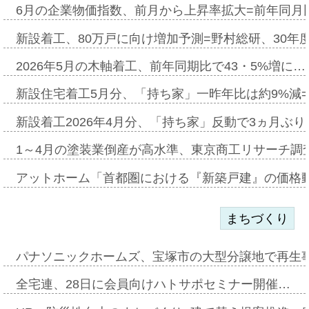
6月の企業物価指数、前月から上昇率拡大=前年同月比
新設着工、80万戸に向け増加予測=野村総研、30年
2026年5月の木軸着工、前年同期比で43・5%増に…
新設住宅着工5月分、「持ち家」一昨年比は約9%減=
新設着工2026年4月分、「持ち家」反動で3ヵ月ぶ
1～4月の塗装業倒産が高水準、東京商工リサーチ調
アットホーム「首都圏における『新築戸建』の価格
まちづくり
パナソニックホームズ、宝塚市の大型分譲地で再生
全宅連、28日に会員向けハトサポセミナー開催…