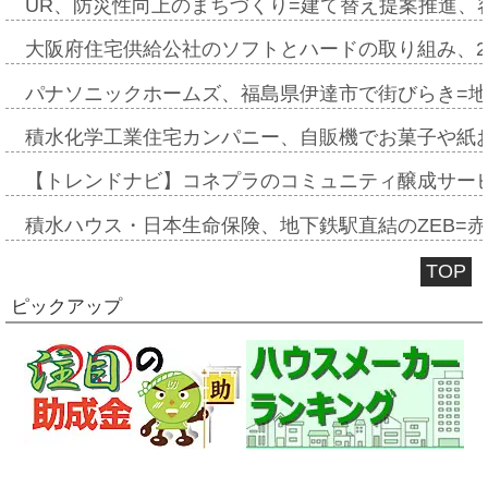
UR、防災性向上のまちづくり=建て替え提案推進、
大阪府住宅供給公社のソフトとハードの取り組み、2
パナソニックホームズ、福島県伊達市で街びらき=
積水化学工業住宅カンパニー、自販機でお菓子や紙
【トレンドナビ】コネプラのコミュニティ醸成サー
積水ハウス・日本生命保険、地下鉄駅直結のZEB=赤坂
TOP
ピックアップ