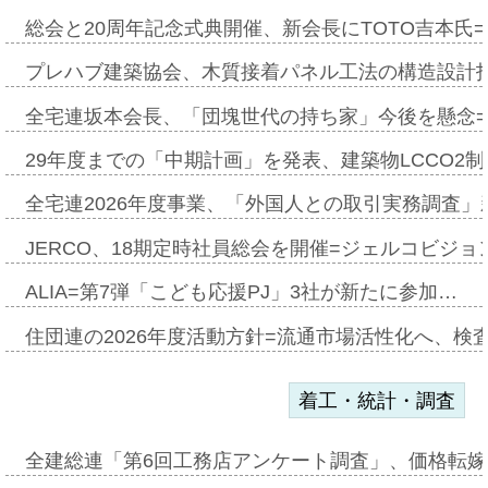
総会と20周年記念式典開催、新会長にTOTO吉本氏
プレハブ建築協会、木質接着パネル工法の構造設計
全宅連坂本会長、「団塊世代の持ち家」今後を懸念
29年度までの「中期計画」を発表、建築物LCCO2
全宅連2026年度事業、「外国人との取引実務調査」新
JERCO、18期定時社員総会を開催=ジェルコビジョン
ALIA=第7弾「こども応援PJ」3社が新たに参加…
住団連の2026年度活動方針=流通市場活性化へ、検
着工・統計・調査
全建総連「第6回工務店アンケート調査」、価格転嫁