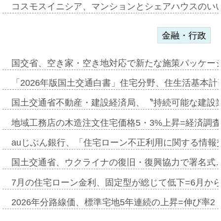
コスモスイニシア、マンションとシェアハウスのい
金融・行政
国交省、空き家・空き地対応で新たな施策パッケー
「2026年版国土交通白書」住宅分野、住生活基本計
国土交通省不動産・建設経済局、〝持続可能な建設
地域工務店の木造注文住宅価格5・3%上昇=経済調
auじぶん銀行、「住宅ローン不正利用に関する情報
国土交通省、ウクライナの復旧・復興協力で署名式
7月の住宅ローン金利、固定型が総じて低下=6月か
2026年分路線価、標準宅地5年連続の上昇=伸び率2・