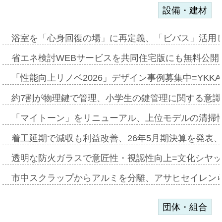
設備・建材
浴室を「心身回復の場」に再定義、「ビバス」活用し
省エネ検討WEBサービスを共同住宅版にも無料公開、
「性能向上リノベ2026」デザイン事例募集中=YKKA
約7割が物理鍵で管理、小学生の鍵管理に関する意識調査
「マイトーン」をリニューアル、上位モデルの清掃
着工延期で減収も利益改善、26年5月期決算を発表
透明な防火ガラスで意匠性・視認性向上=文化シヤ
市中スクラップからアルミを分離、アサヒセイレン
団体・組合