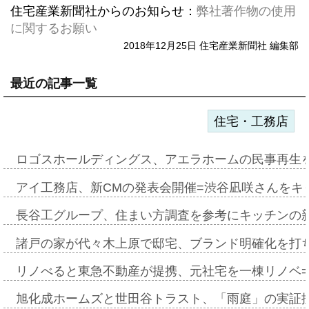
住宅産業新聞社からのお知らせ：
弊社著作物の使用
に関するお願い
2018年12月25日 住宅産業新聞社 編集部
最近の記事一覧
住宅・工務店
ロゴスホールディングス、アエラホームの民事再生
アイ工務店、新CMの発表会開催=渋谷凪咲さんをキ
長谷工グループ、住まい方調査を参考にキッチンの
諸戸の家が代々木上原で邸宅、ブランド明確化を打
リノべると東急不動産が提携、元社宅を一棟リノベ
旭化成ホームズと世田谷トラスト、「雨庭」の実証