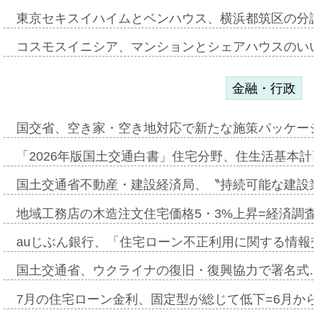
東京セキスイハイムとベンハウス、横浜都筑区の分
コスモスイニシア、マンションとシェアハウスのい
金融・行政
国交省、空き家・空き地対応で新たな施策パッケー
「2026年版国土交通白書」住宅分野、住生活基本計
国土交通省不動産・建設経済局、〝持続可能な建設
地域工務店の木造注文住宅価格5・3%上昇=経済調
auじぶん銀行、「住宅ローン不正利用に関する情報
国土交通省、ウクライナの復旧・復興協力で署名式
7月の住宅ローン金利、固定型が総じて低下=6月か