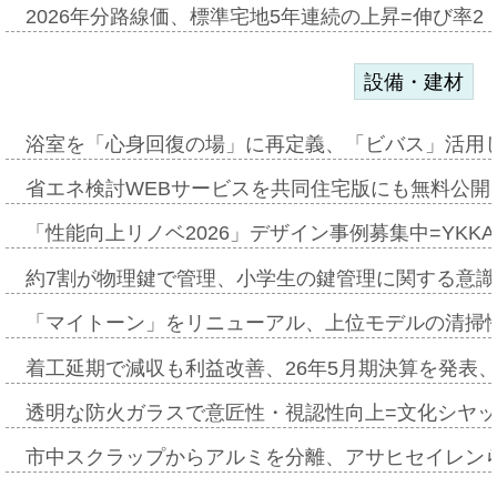
2026年分路線価、標準宅地5年連続の上昇=伸び率2・
設備・建材
浴室を「心身回復の場」に再定義、「ビバス」活用し
省エネ検討WEBサービスを共同住宅版にも無料公開、
「性能向上リノベ2026」デザイン事例募集中=YKKA
約7割が物理鍵で管理、小学生の鍵管理に関する意識調査
「マイトーン」をリニューアル、上位モデルの清掃
着工延期で減収も利益改善、26年5月期決算を発表
透明な防火ガラスで意匠性・視認性向上=文化シヤ
市中スクラップからアルミを分離、アサヒセイレン