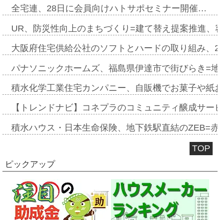
全宅連、28日に会員向けハトサポセミナー開催…
UR、防災性向上のまちづくり=建て替え提案推進、
大阪府住宅供給公社のソフトとハードの取り組み、2
パナソニックホームズ、福島県伊達市で街びらき=
積水化学工業住宅カンパニー、自販機でお菓子や紙
【トレンドナビ】コネプラのコミュニティ醸成サー
積水ハウス・日本生命保険、地下鉄駅直結のZEB=赤坂
TOP
ピックアップ