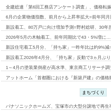
全建総連「第6回工務店アンケート調査」、価格転嫁
6月の企業物価指数、前月から上昇率拡大=前年同月比
新設着工、80万戸に向け増加予測=野村総研、30年
2026年5月の木軸着工、前年同期比で43・5%増に…
新設住宅着工5月分、「持ち家」一昨年比は約9%減=
新設着工2026年4月分、「持ち家」反動で3ヵ月ぶ
1～4月の塗装業倒産が高水準、東京商工リサーチ調
アットホーム「首都圏における『新築戸建』の価格
まちづくり
パナソニックホームズ、宝塚市の大型分譲地で再生