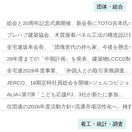
団体・組合
総会と20周年記念式典開催、新会長にTOTO吉本氏
プレハブ建築協会、木質接着パネル工法の構造設計
全宅連坂本会長、「団塊世代の持ち家」今後を懸念
29年度までの「中期計画」を発表、建築物LCCO2
全宅連2026年度事業、「外国人との取引実務調査」新
JERCO、18期定時社員総会を開催=ジェルコビジョン
ALIA=第7弾「こども応援PJ」3社が新たに参加…
住団連の2026年度活動方針=流通市場活性化へ、検
着工・統計・調査