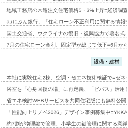
地域工務店の木造注文住宅価格5・3%上昇=経済調
auじぶん銀行、「住宅ローン不正利用に関する情報
国土交通省、ウクライナの復旧・復興協力で署名式
7月の住宅ローン金利、固定型が総じて低下=6月か
設備・建材
本社に実験住宅2棟、空調・省エネ技術検証で=ゼネ
浴室を「心身回復の場」に再定義、「ビバス」活用し
省エネ検討WEBサービスを共同住宅版にも無料公開、
「性能向上リノベ2026」デザイン事例募集中=YKKA
約7割が物理鍵で管理、小学生の鍵管理に関する意識調査