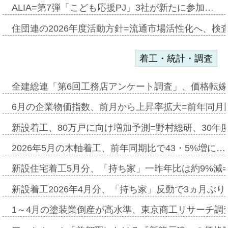
ALIA=第7弾「こども応援PJ」3社が新たに参加…
住団連の2026年度活動方針=流通市場活性化へ、検
着工・統計・調査
全建総連「第6回工務店アンケート調査」、価格転嫁
6月の企業物価指数、前月から上昇率拡大=前年同月比
新設着工、80万戸に向け増加予測=野村総研、30年
2026年5月の木軸着工、前年同期比で43・5%増に…
新設住宅着工5月分、「持ち家」一昨年比は約9%減=
新設着工2026年4月分、「持ち家」反動で3ヵ月ぶ
1～4月の塗装業倒産が高水準、東京商工リサーチ調