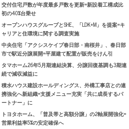
交付住宅戸数が年度最多戸数を更新=新設着工構成比
初の40%台乗せ
オープンハウスグループとSHE、「LDK+M」を提案=キ
ャリアと住環境に関する調査実施
中央住宅「アクシスケイプ春日部・南桜井」、春日部
市で駅近分譲展開=平屋建て配置が販売をけん引
タマホーム26年5月期連結決算、分譲回復基調も3期連
続で減収減益に
積水ハウス建設ホールディングス、外構工事店との連
携強化へ新組織=支援メニュー充実「共に成長するパ
ートナー」に
トヨタホーム、「普及帯と高額分譲」の2軸展開強化=
営業利益率5%の安定確保へ