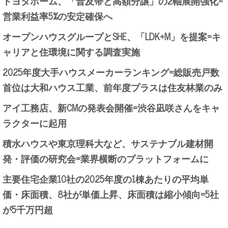
トヨタホーム、「普及帯と高額分譲」の2軸展開強化=
営業利益率5%の安定確保へ
オープンハウスグループとSHE、「LDK+M」を提案=キ
ャリアと住環境に関する調査実施
2025年度大手ハウスメーカーランキング=総販売戸数
首位は大和ハウス工業、前年度プラスは住友林業のみ
アイ工務店、新CMの発表会開催=渋谷凪咲さんをキャ
ラクターに起用
積水ハウスや東京理科大など、サステナブル建材開
発・評価の研究会=業界横断のプラットフォームに
主要住宅企業10社の2025年度の1棟あたりの平均単
価・床面積、8社が単価上昇、床面積は縮小傾向=5社
が5千万円超