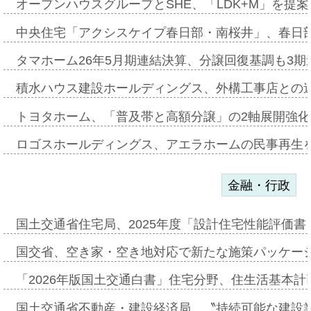
オープンハウスグループとSHE、「LDK+M」を提
中央住宅「アクシスケイプ春日部・南桜井」、春日
タマホーム26年5月期連結決算、分譲回復基調も3
積水ハウス建設ホールディングス、外構工事店との
トヨタホーム、「普及帯と高額分譲」の2軸展開強化
ロゴスホールディングス、アエラホームの民事再生
金融・行政
国土交通省住宅局、2025年度「設計住宅性能評価
国交省、空き家・空き地対応で新たな施策パッケー
「2026年版国土交通白書」住宅分野、住生活基本計
国土交通省不動産・建設経済局、〝持続可能な建設