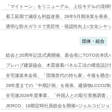
「マイトーン」をリニューアル、上位モデルの清掃
着工延期で減収も利益改善、26年5月期決算を発表
透明な防火ガラスで意匠性・視認性向上=文化シヤ
団体・組合
総会と20周年記念式典開催、新会長にTOTO吉本氏
プレハブ建築協会、木質接着パネル工法の構造設計
全宅連坂本会長、「団塊世代の持ち家」今後を懸念
29年度までの「中期計画」を発表、建築物LCCO2
全宅連2026年度事業、「外国人との取引実務調査」新
JERCO、18期定時社員総会を開催=ジェルコビジョン