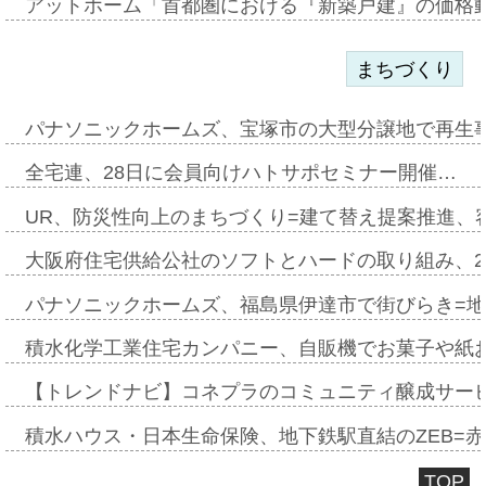
アットホーム「首都圏における『新築戸建』の価格
まちづくり
パナソニックホームズ、宝塚市の大型分譲地で再生
全宅連、28日に会員向けハトサポセミナー開催…
UR、防災性向上のまちづくり=建て替え提案推進、
大阪府住宅供給公社のソフトとハードの取り組み、2
パナソニックホームズ、福島県伊達市で街びらき=
積水化学工業住宅カンパニー、自販機でお菓子や紙
【トレンドナビ】コネプラのコミュニティ醸成サー
積水ハウス・日本生命保険、地下鉄駅直結のZEB=赤坂
TOP