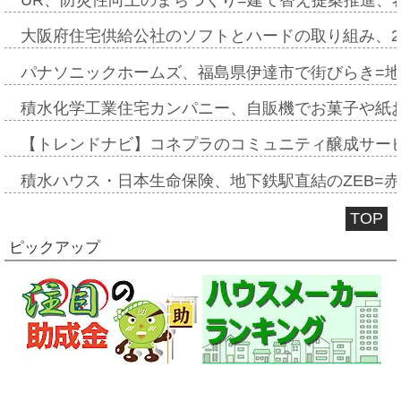
大阪府住宅供給公社のソフトとハードの取り組み、2
パナソニックホームズ、福島県伊達市で街びらき=
積水化学工業住宅カンパニー、自販機でお菓子や紙
【トレンドナビ】コネプラのコミュニティ醸成サー
積水ハウス・日本生命保険、地下鉄駅直結のZEB=赤坂
TOP
ピックアップ