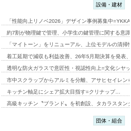
設備・建材
「性能向上リノベ2026」デザイン事例募集中=YKKA
約7割が物理鍵で管理、小学生の鍵管理に関する意識調査
「マイトーン」をリニューアル、上位モデルの清掃
着工延期で減収も利益改善、26年5月期決算を発表
透明な防火ガラスで意匠性・視認性向上=文化シヤ
市中スクラップからアルミを分離、アサヒセイレン
キッチン軸足にシェア拡大目指す=クリナップ…
高級キッチン〝ブランド〟を初創設、タカラスタン
団体・組合