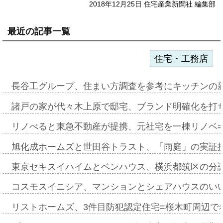
2018年12月25日 住宅産業新聞社 編集部
最近の記事一覧
住宅・工務店
長谷工グループ、住まい方調査を参考にキッチンの
諸戸の家が代々木上原で邸宅、ブランド明確化を打
リノべると東急不動産が提携、元社宅を一棟リノベ
旭化成ホームズと世田谷トラスト、「雨庭」の実証
東京セキスイハイムとベンハウス、横浜都筑区の分
コスモスイニシア、マンションとシェアハウスのい
リストホームズ、3件目防犯認定住宅=桜木町周辺で