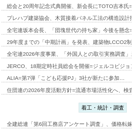
総会と20周年記念式典開催、新会長にTOTO吉本氏
プレハブ建築協会、木質接着パネル工法の構造設計
全宅連坂本会長、「団塊世代の持ち家」今後を懸念
29年度までの「中期計画」を発表、建築物LCCO2
全宅連2026年度事業、「外国人との取引実務調査」新
JERCO、18期定時社員総会を開催=ジェルコビジョン
ALIA=第7弾「こども応援PJ」3社が新たに参加…
住団連の2026年度活動方針=流通市場活性化へ、検
着工・統計・調査
全建総連「第6回工務店アンケート調査」、価格転嫁