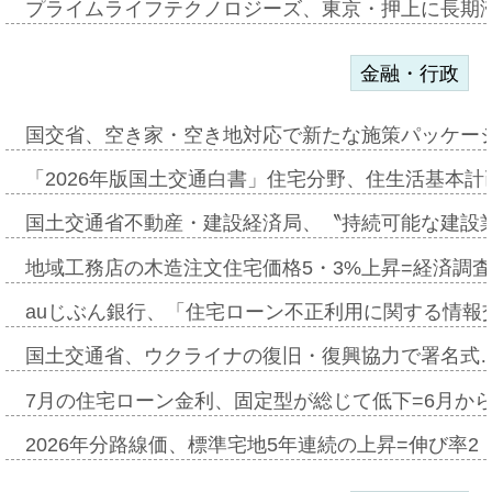
プライムライフテクノロジーズ、東京・押上に長期
金融・行政
国交省、空き家・空き地対応で新たな施策パッケー
「2026年版国土交通白書」住宅分野、住生活基本計
国土交通省不動産・建設経済局、〝持続可能な建設
地域工務店の木造注文住宅価格5・3%上昇=経済調
auじぶん銀行、「住宅ローン不正利用に関する情報
国土交通省、ウクライナの復旧・復興協力で署名式
7月の住宅ローン金利、固定型が総じて低下=6月か
2026年分路線価、標準宅地5年連続の上昇=伸び率2・