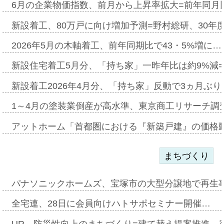
6月の企業物価指数、前月から上昇率拡大=前年同月比
新設着工、80万戸に向け増加予測=野村総研、30年
2026年5月の木軸着工、前年同期比で43・5%増に…
新設住宅着工5月分、「持ち家」一昨年比は約9%減=
新設着工2026年4月分、「持ち家」反動で3ヵ月ぶ
1～4月の塗装業倒産が高水準、東京商工リサーチ調
アットホーム「首都圏における『新築戸建』の価格
まちづくり
パナソニックホームズ、宝塚市の大型分譲地で再生
全宅連、28日に会員向けハトサポセミナー開催…
UR、防災性向上のまちづくり=建て替え提案推進、