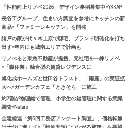
「性能向上リノベ2026」デザイン事例募集中=YKKAP
長谷工グループ、住まい方調査を参考にキッチンの新
商品=「ファミーレキッチン」を開発
諸戸の家が代々木上原で邸宅、ブランド明確化を打ち
出す=年内にも城南エリアで計画も
リノべると東急不動産が提携、元社宅を一棟リノベ
=「職住遊」融合型の賃貸レジデンスに
旭化成ホームズと世田谷トラスト、「雨庭」の実証拡
大へ=ガーデンカフェ「ときそら」に施工
約7割が物理鍵で管理、小学生の鍵管理に関する意識
調査=Nature
全建総連「第6回工務店アンケート調査」、価格転嫁
は十分に進まず=「物価安定につながる施策」を要望