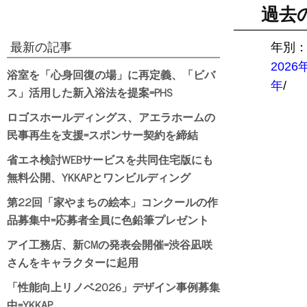
過去
最新の記事
年別
2026
浴室を「心身回復の場」に再定義、「ビバ
年
/
ス」活用した新入浴法を提案=PHS
ロゴスホールディングス、アエラホームの
民事再生を支援=スポンサー契約を締結
省エネ検討WEBサービスを共同住宅版にも
無料公開、YKKAPとワンビルディング
第22回「家やまちの絵本」コンクールの作
品募集中=応募者全員に色鉛筆プレゼント
アイ工務店、新CMの発表会開催=渋谷凪咲
さんをキャラクターに起用
「性能向上リノベ2026」デザイン事例募集
中=YKKAP