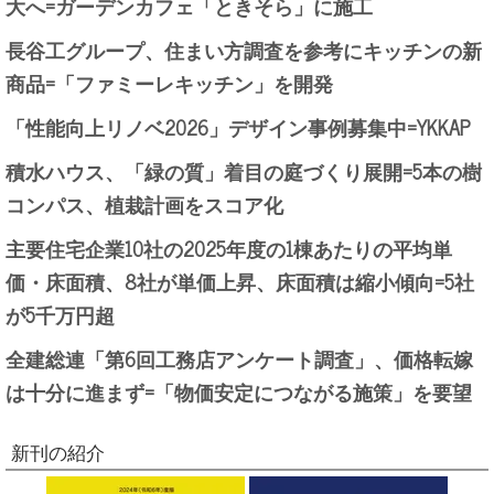
大へ=ガーデンカフェ「ときそら」に施工
長谷工グループ、住まい方調査を参考にキッチンの新
商品=「ファミーレキッチン」を開発
「性能向上リノベ2026」デザイン事例募集中=YKKAP
積水ハウス、「緑の質」着目の庭づくり展開=5本の樹
コンパス、植栽計画をスコア化
主要住宅企業10社の2025年度の1棟あたりの平均単
価・床面積、8社が単価上昇、床面積は縮小傾向=5社
が5千万円超
全建総連「第6回工務店アンケート調査」、価格転嫁
は十分に進まず=「物価安定につながる施策」を要望
新刊の紹介