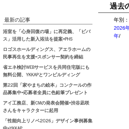
過去
最新の記事
年別
2026
浴室を「心身回復の場」に再定義、「ビバ
年
/
ス」活用した新入浴法を提案=PHS
ロゴスホールディングス、アエラホームの
民事再生を支援=スポンサー契約を締結
省エネ検討WEBサービスを共同住宅版にも
無料公開、YKKAPとワンビルディング
第22回「家やまちの絵本」コンクールの作
品募集中=応募者全員に色鉛筆プレゼント
アイ工務店、新CMの発表会開催=渋谷凪咲
さんをキャラクターに起用
「性能向上リノベ2026」デザイン事例募集
中=YKKAP