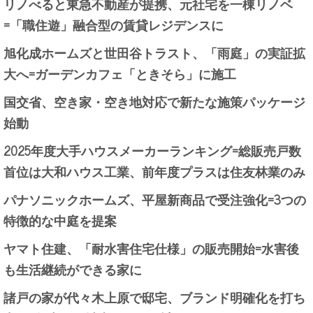
リノべると東急不動産が提携、元社宅を一棟リノベ
=「職住遊」融合型の賃貸レジデンスに
旭化成ホームズと世田谷トラスト、「雨庭」の実証拡
大へ=ガーデンカフェ「ときそら」に施工
国交省、空き家・空き地対応で新たな施策パッケージ
始動
2025年度大手ハウスメーカーランキング=総販売戸数
首位は大和ハウス工業、前年度プラスは住友林業のみ
パナソニックホームズ、平屋新商品で受注強化=3つの
特徴的な中庭を提案
ヤマト住建、「耐水害住宅仕様」の販売開始=水害後
も生活継続ができる家に
諸戸の家が代々木上原で邸宅、ブランド明確化を打ち