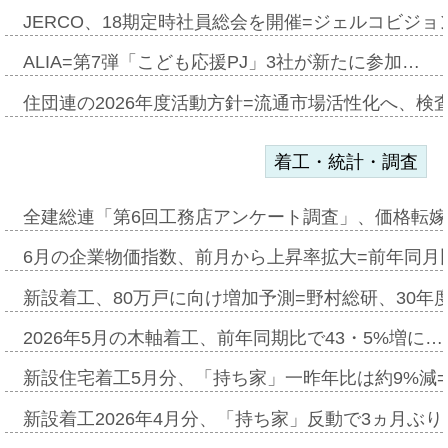
JERCO、18期定時社員総会を開催=ジェルコビジョン
ALIA=第7弾「こども応援PJ」3社が新たに参加…
住団連の2026年度活動方針=流通市場活性化へ、検
着工・統計・調査
全建総連「第6回工務店アンケート調査」、価格転嫁
6月の企業物価指数、前月から上昇率拡大=前年同月比
新設着工、80万戸に向け増加予測=野村総研、30年
2026年5月の木軸着工、前年同期比で43・5%増に…
新設住宅着工5月分、「持ち家」一昨年比は約9%減=
新設着工2026年4月分、「持ち家」反動で3ヵ月ぶ