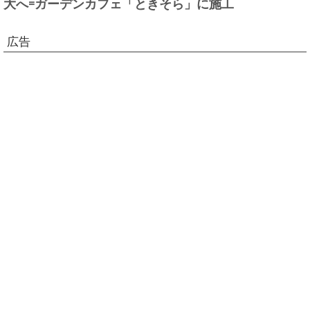
大へ=ガーデンカフェ「ときそら」に施工
広告