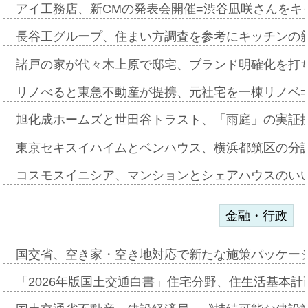
アイ工務店、新CMの発表会開催=渋谷凪咲さんをキ
長谷工グループ、住まい方調査を参考にキッチンの
諸戸の家が代々木上原で邸宅、ブランド明確化を打
リノべると東急不動産が提携、元社宅を一棟リノベ
旭化成ホームズと世田谷トラスト、「雨庭」の実証
東京セキスイハイムとベンハウス、横浜都筑区の分
コスモスイニシア、マンションとシェアハウスのい
金融・行政
国交省、空き家・空き地対応で新たな施策パッケー
「2026年版国土交通白書」住宅分野、住生活基本計