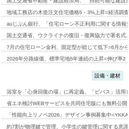
国土交通省不動産・建設経済局、〝持続可能な建設
地域工務店の木造注文住宅価格5・3%上昇=経済調
auじぶん銀行、「住宅ローン不正利用に関する情報
国土交通省、ウクライナの復旧・復興協力で署名式
7月の住宅ローン金利、固定型が総じて低下=6月か
2026年分路線価、標準宅地5年連続の上昇=伸び率2・
設備・建材
浴室を「心身回復の場」に再定義、「ビバス」活用し
省エネ検討WEBサービスを共同住宅版にも無料公開、
「性能向上リノベ2026」デザイン事例募集中=YKKA
約7割が物理鍵で管理、小学生の鍵管理に関する意識調査