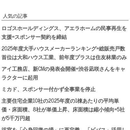
人気の記事
ロゴスホールディングス、アエラホームの民事再生を
支援=スポンサー契約を締結
2025年度大手ハウスメーカーランキング=総販売戸数
首位は大和ハウス工業、前年度プラスは住友林業のみ
アイ工務店、新CMの発表会開催=渋谷凪咲さんをキャ
ラクターに起用
ミカド、スポンサー付かず全事業を停止
主要住宅企業10社の2025年度の1棟あたりの平均単
価・床面積、8社が単価上昇、床面積は縮小傾向=5社
が5千万円超
浴室を「心身回復の場」に再定義、「ビバス」活用し