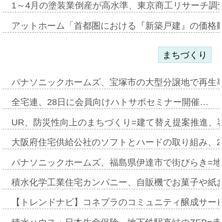
1～4月の塗装業倒産が高水準、東京商工リサーチ調
アットホーム「首都圏における『新築戸建』の価格
まちづくり
パナソニックホームズ、宝塚市の大型分譲地で再生
全宅連、28日に会員向けハトサポセミナー開催…
UR、防災性向上のまちづくり=建て替え提案推進、
大阪府住宅供給公社のソフトとハードの取り組み、2
パナソニックホームズ、福島県伊達市で街びらき=
積水化学工業住宅カンパニー、自販機でお菓子や紙
【トレンドナビ】コネプラのコミュニティ醸成サー