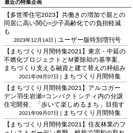
最近の特集企画
【多世帯住宅2023】共働きの増加で親との
同居に高い関心=少子高齢化での負担軽減
も
ユーザー版
特別増刊号
2023年12月14日 |
【まちづくり月間特集2021】東京・中延の
不燃化プロジェクトとM要除却の基準案、
まちづくり支える融資と建て替えの枠組み
まちづくり月間特集
2021年09月07日 |
【まちづくり月間特集2021】アルコガー
デン羽生岩瀬=コンパクトシティ内の分譲
住宅開発、「歩いて楽しめるまち」目指す
まちづくり月間特集
2021年09月07日 |
【まちづくり月間特集2021】住友林業のフ
ォレストガーデン秦野、植栽で調和の取れ