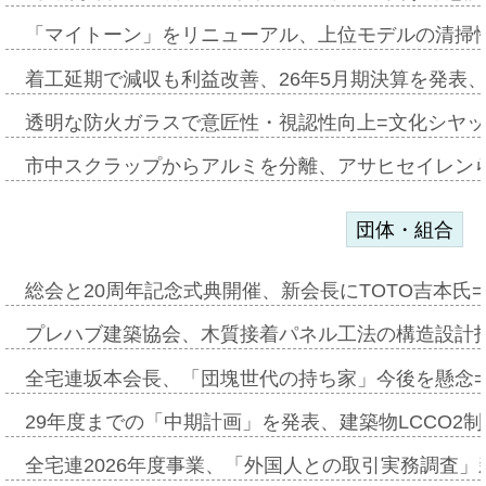
「マイトーン」をリニューアル、上位モデルの清掃
着工延期で減収も利益改善、26年5月期決算を発表
透明な防火ガラスで意匠性・視認性向上=文化シヤ
市中スクラップからアルミを分離、アサヒセイレン
団体・組合
総会と20周年記念式典開催、新会長にTOTO吉本氏
プレハブ建築協会、木質接着パネル工法の構造設計
全宅連坂本会長、「団塊世代の持ち家」今後を懸念
29年度までの「中期計画」を発表、建築物LCCO2
全宅連2026年度事業、「外国人との取引実務調査」新