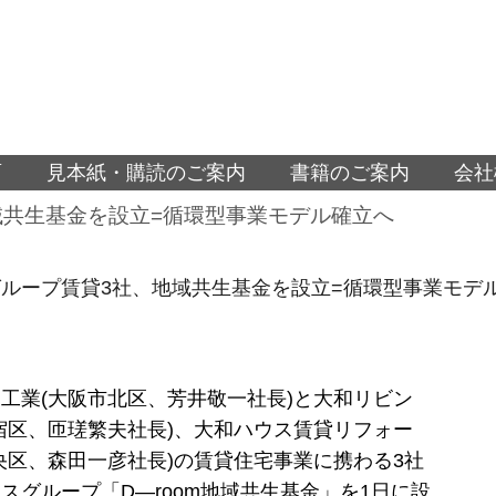
面
見本紙・購読のご案内
書籍のご案内
会社
域共生基金を設立=循環型事業モデル確立へ
ループ賃貸3社、地域共生基金を設立=循環型事業モデ
工業(大阪市北区、芳井敬一社長)と大和リビン
宿区、匝瑳繁夫社長)、大和ハウス賃貸リフォー
央区、森田一彦社長)の賃貸住宅事業に携わる3社
スグループ「D―room地域共生基金」を1日に設