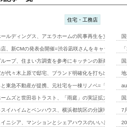
住宅・工務店
ホールディングス、アエラホームの民事再生を支援=スポ
国
務店、新CMの発表会開催=渋谷凪咲さんをキャラクター
「
グループ、住まい方調査を参考にキッチンの新商品=「フ
国
家が代々木上原で邸宅、ブランド明確化を打ち出す=年内
地
ると東急不動産が提携、元社宅を一棟リノベ=「職住遊」
a
ホームズと世田谷トラスト、「雨庭」の実証拡大へ=ガー
国
キスイハイムとベンハウス、横浜都筑区の分譲地開発で初
7
スイニシア、マンションとシェアハウスのいいとこどり
2