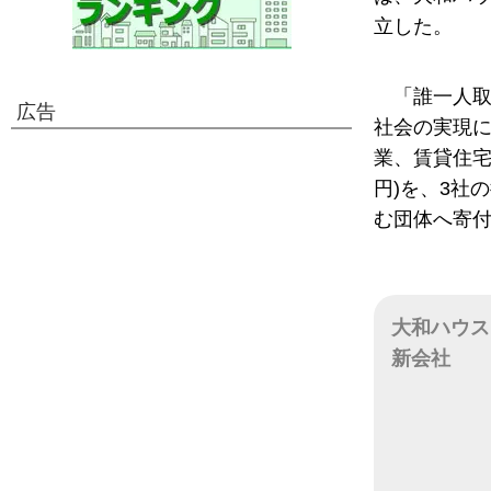
立した。
「誰一人
広告
社会の実現
業、賃貸住宅
円)を、3社
む団体へ寄
大和ハウス
新会社
日付