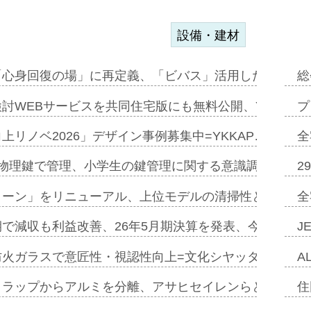
設備・建材
「心身回復の場」に再定義、「ビバス」活用した新入浴法
総
討WEBサービスを共同住宅版にも無料公開、YKKAP
プ
上リノベ2026」デザイン事例募集中=YKKAP…
全
物理鍵で管理、小学生の鍵管理に関する意識調査=Natur
2
トーン」をリニューアル、上位モデルの清掃性と安全性追
全
で減収も利益改善、26年5月期決算を発表、今期は増収
J
防火ガラスで意匠性・視認性向上=文化シヤッター…
A
クラップからアルミを分離、アサヒセイレンらと協働開発
住