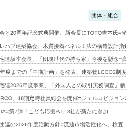
団体・組合
を提案=P…
会と20周年記念式典開催、新会長にTOTO吉本氏=光触
とワンビ…
レハブ建築協会、木質接着パネル工法の構造設計指針を
宅連坂本会長、「団塊世代の持ち家」今後を懸念=高齢
e…
9年度までの「中期計画」を発表、建築物LCCO2制度へ
加=リンナ…
宅連2026年度事業、「外国人との取引実務調査」新規に
見込む=…
ERCO、18期定時社員総会を開催=ジェルコビジョン203
LIA=第7弾「こども応援PJ」3社が新たに参加…
開始=三協…
団連の2026年度活動方針=流通市場活性化へ、検査・