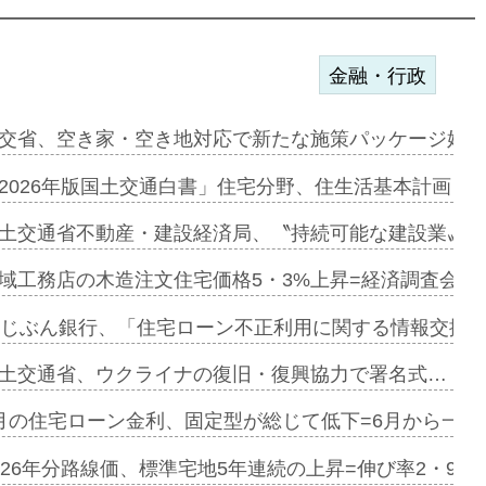
金融・行政
ンサー契約…
交省、空き家・空き地対応で新たな施策パッケージ始動
に起用…
2026年版国土交通白書」住宅分野、住生活基本計画を
ァミーレキ…
土交通省不動産・建設経済局、〝持続可能な建設業〟の
にも城南エ…
域工務店の木造注文住宅価格5・3%上昇=経済調査会「
融合型の賃…
uじぶん銀行、「住宅ローン不正利用に関する情報交換協
デンカフェ…
土交通省、ウクライナの復旧・復興協力で署名式…
協業=お互…
月の住宅ローン金利、固定型が総じて低下=6月から一転
のコリビング…
026年分路線価、標準宅地5年連続の上昇=伸び率2・9%