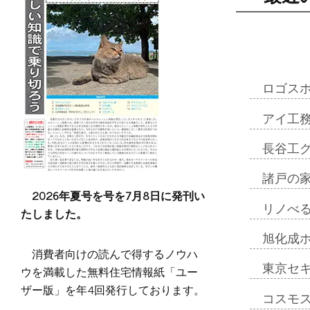
ロゴス
アイ工
長谷工
諸戸の
2026年夏号を号を7月8日に発刊い
リノべ
たしました。
旭化成
消費者向けの読んで得するノウハ
東京セ
ウを満載した無料住宅情報紙「ユー
ザー版」を年4回発行しております。
コスモ