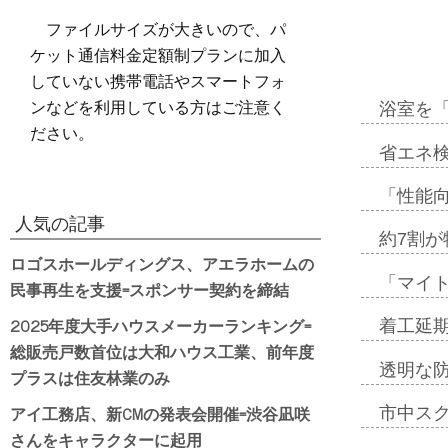
ファイルサイズが大きいので、パ
ケット通信料金定額制プランに加入
していない携帯電話やスマートフォ
ンなどを利用している方はご注意く
浴室を
ださい。
省エネ検
「性能向
人気の記事
約7割が
ロゴスホールディングス、アエラホームの
「マイ
民事再生を支援=スポンサー契約を締結
2025年度大手ハウスメーカーランキング=
着工延期
総販売戸数首位は大和ハウス工業、前年度
透明な
プラスは住友林業のみ
アイ工務店、新CMの発表会開催=渋谷凪咲
市中ス
さんをキャラクターに起用