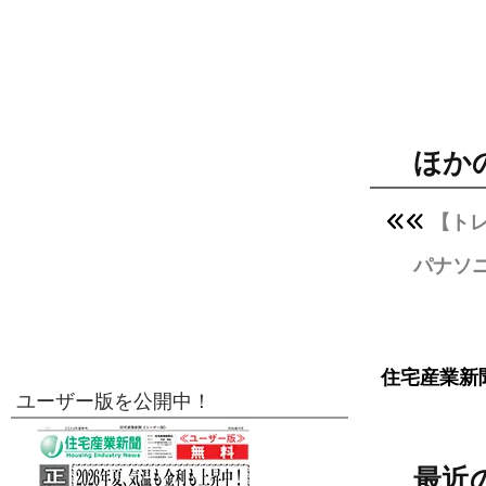
ほか
【ト
パナソニ
住宅産業新
ユーザー版を公開中！
最近