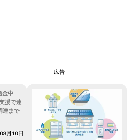
広告
信金中
支援で連
調達まで
年08月10日