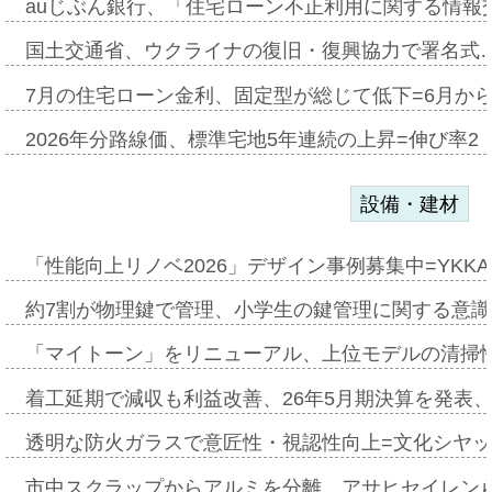
auじぶん銀行、「住宅ローン不正利用に関する情報
国土交通省、ウクライナの復旧・復興協力で署名式
7月の住宅ローン金利、固定型が総じて低下=6月か
2026年分路線価、標準宅地5年連続の上昇=伸び率2・
設備・建材
「性能向上リノベ2026」デザイン事例募集中=YKKA
約7割が物理鍵で管理、小学生の鍵管理に関する意識調査
「マイトーン」をリニューアル、上位モデルの清掃
着工延期で減収も利益改善、26年5月期決算を発表
透明な防火ガラスで意匠性・視認性向上=文化シヤ
市中スクラップからアルミを分離、アサヒセイレン