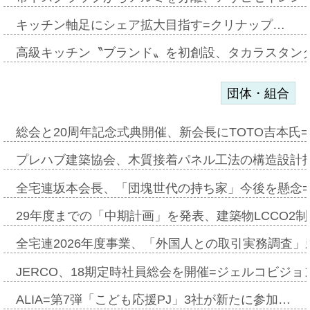
キッチン軸足にシェア拡大目指す=クリナップ…
高級キッチン〝ブランド〟を初創設、タカラスタン
団体・組合
総会と20周年記念式典開催、新会長にTOTO吉本氏
プレハブ建築協会、木質接着パネル工法の構造設計
全宅連坂本会長、「団塊世代の持ち家」今後を懸念
29年度までの「中期計画」を発表、建築物LCCO2
全宅連2026年度事業、「外国人との取引実務調査」新
JERCO、18期定時社員総会を開催=ジェルコビジョン
ALIA=第7弾「こども応援PJ」3社が新たに参加…