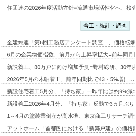
住団連の2026年度活動方針=流通市場活性化へ、検
着工・統計・調査
全建総連「第6回工務店アンケート調査」、価格転嫁
6月の企業物価指数、前月から上昇率拡大=前年同月比
新設着工、80万戸に向け増加予測=野村総研、30年
2026年5月の木軸着工、前年同期比で43・5%増に…
新設住宅着工5月分、「持ち家」一昨年比は約9%減=
新設着工2026年4月分、「持ち家」反動で3ヵ月ぶ
1～4月の塗装業倒産が高水準、東京商工リサーチ調
アットホーム「首都圏における『新築戸建』の価格