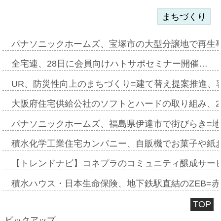
まちづくり
パナソニックホームズ、宝塚市の大型分譲地で再生
全宅連、28日に会員向けハトサポセミナー開催…
UR、防災性向上のまちづくり=建て替え提案推進、
大阪府住宅供給公社のソフトとハードの取り組み、2
パナソニックホームズ、福島県伊達市で街びらき=
積水化学工業住宅カンパニー、自販機でお菓子や紙
【トレンドナビ】コネプラのコミュニティ醸成サー
積水ハウス・日本生命保険、地下鉄駅直結のZEB=赤坂
TOP
ピックアップ