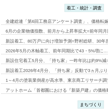
着工・統計・調査
全建総連「第6回工務店アンケート調査」、価格転嫁
6月の企業物価指数、前月から上昇率拡大=前年同月比
新設着工、80万戸に向け増加予測=野村総研、30年
2026年5月の木軸着工、前年同期比で43・5%増に…
新設住宅着工5月分、「持ち家」一昨年比は約9%減=
新設着工2026年4月分、「持ち家」反動で3ヵ月ぶ
1～4月の塗装業倒産が高水準、東京商工リサーチ調
アットホーム「首都圏における『新築戸建』の価格
まちづくり