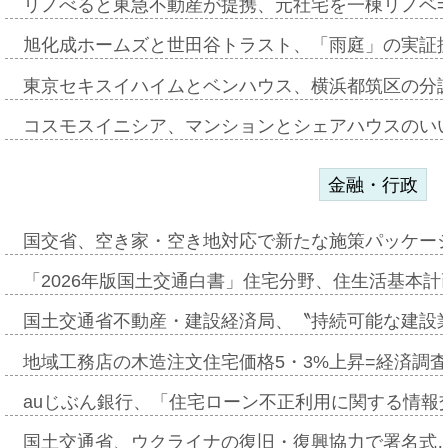
リノべると東急不動産が提携、元社宅を一棟リノベ
旭化成ホームズと世田谷トラスト、「雨庭」の実証
東京セキスイハイムとベンハウス、横浜都筑区の分
コスモスイニシア、マンションとシェアハウスのい
金融・行政
国交省、空き家・空き地対応で新たな施策パッケー
「2026年版国土交通白書」住宅分野、住生活基本計
国土交通省不動産・建設経済局、〝持続可能な建設
地域工務店の木造注文住宅価格5・3%上昇=経済調
auじぶん銀行、「住宅ローン不正利用に関する情報
国土交通省、ウクライナの復旧・復興協力で署名式