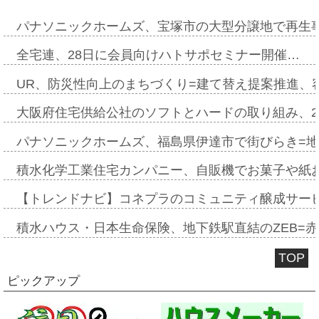
パナソニックホームズ、宝塚市の大型分譲地で再生
全宅連、28日に会員向けハトサポセミナー開催…
UR、防災性向上のまちづくり=建て替え提案推進、
大阪府住宅供給公社のソフトとハードの取り組み、2
パナソニックホームズ、福島県伊達市で街びらき=
積水化学工業住宅カンパニー、自販機でお菓子や紙
【トレンドナビ】コネプラのコミュニティ醸成サー
積水ハウス・日本生命保険、地下鉄駅直結のZEB=赤坂
TOP
ピックアップ