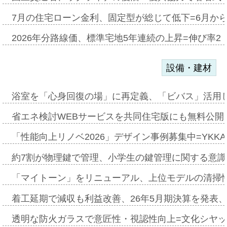
7月の住宅ローン金利、固定型が総じて低下=6月か
2026年分路線価、標準宅地5年連続の上昇=伸び率2・
設備・建材
浴室を「心身回復の場」に再定義、「ビバス」活用し
省エネ検討WEBサービスを共同住宅版にも無料公開、
「性能向上リノベ2026」デザイン事例募集中=YKKA
約7割が物理鍵で管理、小学生の鍵管理に関する意識調査
「マイトーン」をリニューアル、上位モデルの清掃
着工延期で減収も利益改善、26年5月期決算を発表
透明な防火ガラスで意匠性・視認性向上=文化シヤ