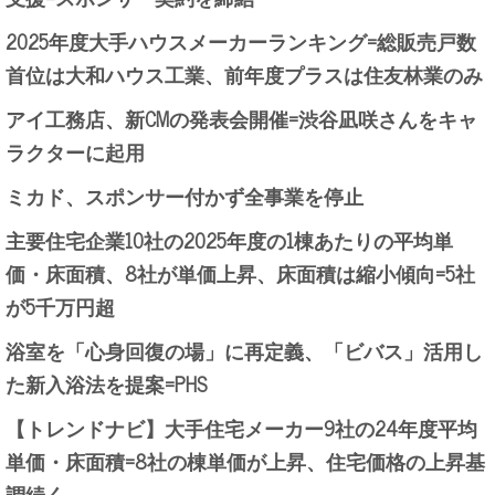
2025年度大手ハウスメーカーランキング=総販売戸数
首位は大和ハウス工業、前年度プラスは住友林業のみ
アイ工務店、新CMの発表会開催=渋谷凪咲さんをキャ
ラクターに起用
ミカド、スポンサー付かず全事業を停止
主要住宅企業10社の2025年度の1棟あたりの平均単
価・床面積、8社が単価上昇、床面積は縮小傾向=5社
が5千万円超
浴室を「心身回復の場」に再定義、「ビバス」活用し
た新入浴法を提案=PHS
【トレンドナビ】大手住宅メーカー9社の24年度平均
単価・床面積=8社の棟単価が上昇、住宅価格の上昇基
調続く