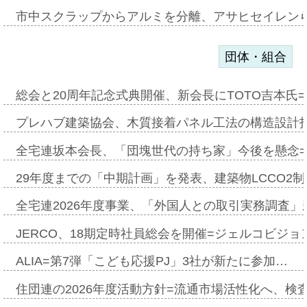
市中スクラップからアルミを分離、アサヒセイレン
団体・組合
総会と20周年記念式典開催、新会長にTOTO吉本氏
プレハブ建築協会、木質接着パネル工法の構造設計
全宅連坂本会長、「団塊世代の持ち家」今後を懸念
29年度までの「中期計画」を発表、建築物LCCO2
全宅連2026年度事業、「外国人との取引実務調査」新
JERCO、18期定時社員総会を開催=ジェルコビジョン
ALIA=第7弾「こども応援PJ」3社が新たに参加…
住団連の2026年度活動方針=流通市場活性化へ、検