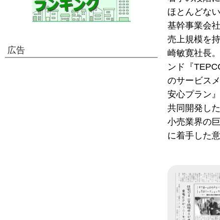
ほとんどな
基幹事業会社
売上規模を持
広告
崎敏寛社長。
ンド『TEP
のサービス
安心プラン
共同開発し
小売業界の巨
に着手した