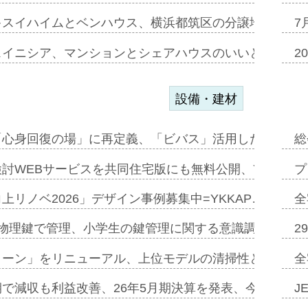
キスイハイムとベンハウス、横浜都筑区の分譲地開発で初
7
スイニシア、マンションとシェアハウスのいいとこどり
2
設備・建材
「心身回復の場」に再定義、「ビバス」活用した新入浴法
総
討WEBサービスを共同住宅版にも無料公開、YKKAP
プ
上リノベ2026」デザイン事例募集中=YKKAP…
全
物理鍵で管理、小学生の鍵管理に関する意識調査=Natur
2
トーン」をリニューアル、上位モデルの清掃性と安全性追
全
で減収も利益改善、26年5月期決算を発表、今期は増収
J