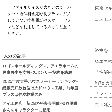
ファイルサイズが大きいので、パ
東京セ
ケット通信料金定額制プランに加入
コスモ
していない携帯電話やスマートフォ
ンなどを利用している方はご注意く
ださい。
浴室を
人気の記事
省エネ検
ロゴスホールディングス、アエラホームの
民事再生を支援=スポンサー契約を締結
「性能向
2025年度大手ハウスメーカーランキング=
約7割が
総販売戸数首位は大和ハウス工業、前年度
プラスは住友林業のみ
「マイ
アイ工務店、新CMの発表会開催=渋谷凪咲
着工延期
さんをキャラクターに起用