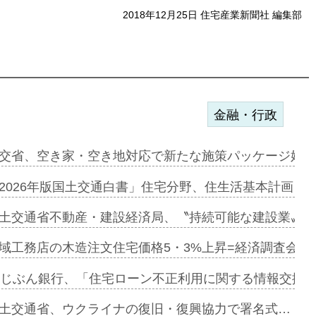
2018年12月25日 住宅産業新聞社 編集部
金融・行政
ンサー契約…
交省、空き家・空き地対応で新たな施策パッケージ始動
に起用…
2026年版国土交通白書」住宅分野、住生活基本計画を
ァミーレキ…
土交通省不動産・建設経済局、〝持続可能な建設業〟の
にも城南エ…
域工務店の木造注文住宅価格5・3%上昇=経済調査会「
融合型の賃…
uじぶん銀行、「住宅ローン不正利用に関する情報交換協
デンカフェ…
土交通省、ウクライナの復旧・復興協力で署名式…