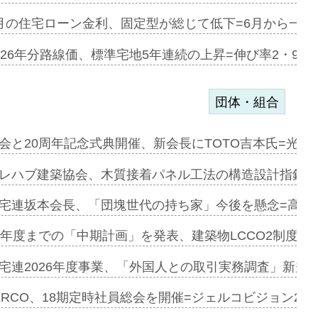
協業=お互…
月の住宅ローン金利、固定型が総じて低下=6月から一転
のコリビング…
026年分路線価、標準宅地5年連続の上昇=伸び率2・9%
団体・組合
を提案=P…
会と20周年記念式典開催、新会長にTOTO吉本氏=光触
とワンビ…
レハブ建築協会、木質接着パネル工法の構造設計指針を
宅連坂本会長、「団塊世代の持ち家」今後を懸念=高齢
e…
9年度までの「中期計画」を発表、建築物LCCO2制度へ
加=リンナ…
宅連2026年度事業、「外国人との取引実務調査」新規に
見込む=…
ERCO、18期定時社員総会を開催=ジェルコビジョン203