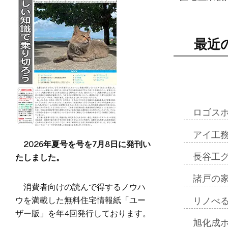
最近
ロゴス
アイ工
2026年夏号を号を7月8日に発刊い
たしました。
長谷工
諸戸の
消費者向けの読んで得するノウハ
ウを満載した無料住宅情報紙「ユー
リノべ
ザー版」を年4回発行しております。
旭化成