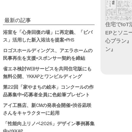
最新の記事
住宅でIo
浴室を「心身回復の場」に再定義、「ビバ
EPとソニ
ス」活用した新入浴法を提案=PHS
心プラン』
ン』
ロゴスホールディングス、アエラホームの
民事再生を支援=スポンサー契約を締結
日付
省エネ検討WEBサービスを共同住宅版にも
無料公開、YKKAPとワンビルディング
第22回「家やまちの絵本」コンクールの作
品募集中=応募者全員に色鉛筆プレゼント
アイ工務店、新CMの発表会開催=渋谷凪咲
さんをキャラクターに起用
「性能向上リノベ2026」デザイン事例募集
中=YKKAP