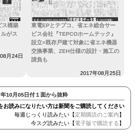
ビス構築
東電EPとテプコ、省エネ総合サー
イルがス
ビス会社『TEPCOホームテック』
設立=既存戸建て対象に省エネ機器
交換事業、ZEH仕様の設計・施工の
年08月24日
請負も
日付
2017年08月25日
17年10月05日付１面から抜粋
をお読みになりたい方は新聞をご購読してください
毎週じっくり読みたい【
定期購読のご案内
】
今スグ読みたい【
電子版で購読する
】