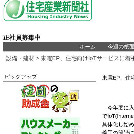
正社員募集中
ホーム
今週の紙
設備・建材
>
東電EP、住宅向けIoTサービスに着
ピックアップ
東電EP、住
今年度に
でIoT(Int
具体化し始
着手の段階