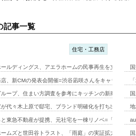
の記事一覧
住宅・工務店
ホールディングス、アエラホームの民事再生を支援=スポ
国
務店、新CMの発表会開催=渋谷凪咲さんをキャラクター
「
グループ、住まい方調査を参考にキッチンの新商品=「フ
国
家が代々木上原で邸宅、ブランド明確化を打ち出す=年内
地
ると東急不動産が提携、元社宅を一棟リノベ=「職住遊」
a
ホームズと世田谷トラスト、「雨庭」の実証拡大へ=ガー
国