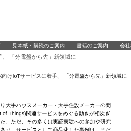
面
見本紙・購読のご案内
書籍のご案内
会社
手、 「分電盤から先」新領域に
宅向けIoTサービスに着手、 「分電盤から先」新領域に
入り大手ハウスメーカー・大手住設メーカーの間
ernet of Things)関連サービスをめぐる動きが相次ぎ
めた。ただ、その多くは実証実験への参加や研究
にあり、サービスとして商品化した事例は、まだ