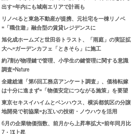
出す=年内にも城南エリアで計画も
リノべると東急不動産が提携、元社宅を一棟リノベ
=「職住遊」融合型の賃貸レジデンスに
旭化成ホームズと世田谷トラスト、「雨庭」の実証拡
大へ=ガーデンカフェ「ときそら」に施工
約7割が物理鍵で管理、小学生の鍵管理に関する意識
調査=Nature
全建総連「第6回工務店アンケート調査」、価格転嫁
は十分に進まず=「物価安定につながる施策」を要望
東京セキスイハイムとベンハウス、横浜都筑区の分譲
地開発で初協業=お互いの技術・ノウハウを活用
6月の企業物価指数、前月から上昇率拡大=前年同月比
7・1%上昇