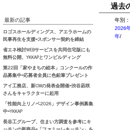
過去
最新の記事
年別
2026
ロゴスホールディングス、アエラホームの
年
/
民事再生を支援=スポンサー契約を締結
省エネ検討WEBサービスを共同住宅版にも
無料公開、YKKAPとワンビルディング
第22回「家やまちの絵本」コンクールの作
品募集中=応募者全員に色鉛筆プレゼント
アイ工務店、新CMの発表会開催=渋谷凪咲
さんをキャラクターに起用
「性能向上リノベ2026」デザイン事例募集
中=YKKAP
長谷工グループ、住まい方調査を参考にキ
ッチンの新商品=「ファミーレキッチン」を