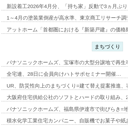
新設着工2026年4月分、「持ち家」反動で3ヵ月ぶ
1～4月の塗装業倒産が高水準、東京商工リサーチ調
アットホーム「首都圏における『新築戸建』の価格
まちづくり
パナソニックホームズ、宝塚市の大型分譲地で再生
全宅連、28日に会員向けハトサポセミナー開催…
UR、防災性向上のまちづくり=建て替え提案推進、
大阪府住宅供給公社のソフトとハードの取り組み、2
パナソニックホームズ、福島県伊達市で街びらき=
積水化学工業住宅カンパニー、自販機でお菓子や紙