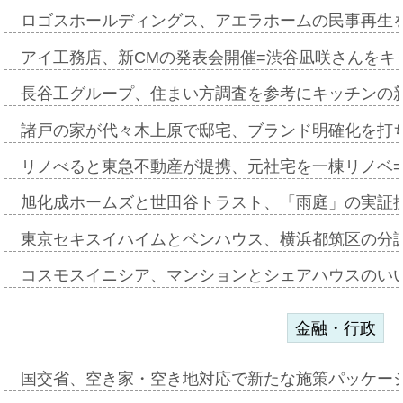
ロゴスホールディングス、アエラホームの民事再生
アイ工務店、新CMの発表会開催=渋谷凪咲さんをキ
長谷工グループ、住まい方調査を参考にキッチンの
諸戸の家が代々木上原で邸宅、ブランド明確化を打
リノべると東急不動産が提携、元社宅を一棟リノベ
旭化成ホームズと世田谷トラスト、「雨庭」の実証
東京セキスイハイムとベンハウス、横浜都筑区の分
コスモスイニシア、マンションとシェアハウスのい
金融・行政
国交省、空き家・空き地対応で新たな施策パッケー