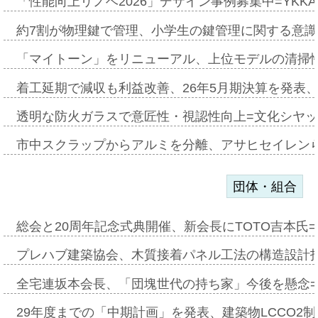
「性能向上リノベ2026」デザイン事例募集中=YKKA
約7割が物理鍵で管理、小学生の鍵管理に関する意識調査
「マイトーン」をリニューアル、上位モデルの清掃
着工延期で減収も利益改善、26年5月期決算を発表
透明な防火ガラスで意匠性・視認性向上=文化シヤ
市中スクラップからアルミを分離、アサヒセイレン
団体・組合
総会と20周年記念式典開催、新会長にTOTO吉本氏
プレハブ建築協会、木質接着パネル工法の構造設計
全宅連坂本会長、「団塊世代の持ち家」今後を懸念
29年度までの「中期計画」を発表、建築物LCCO2