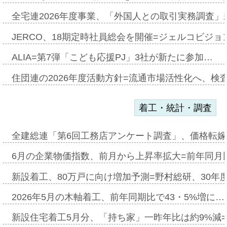
全宅連2026年度事業、「外国人との取引実務調査」新
JERCO、18期定時社員総会を開催=ジェルコビジョン
ALIA=第7弾「こども応援PJ」3社が新たに参加…
住団連の2026年度活動方針=流通市場活性化へ、検
着工・統計・調査
全建総連「第6回工務店アンケート調査」、価格転嫁
6月の企業物価指数、前月から上昇率拡大=前年同月比
新設着工、80万戸に向け増加予測=野村総研、30年
2026年5月の木軸着工、前年同期比で43・5%増に…
新設住宅着工5月分、「持ち家」一昨年比は約9%減=