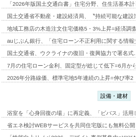
「2026年版国土交通白書」住宅分野、住生活基本計
国土交通省不動産・建設経済局、〝持続可能な建設
地域工務店の木造注文住宅価格5・3%上昇=経済調
auじぶん銀行、「住宅ローン不正利用に関する情報
国土交通省、ウクライナの復旧・復興協力で署名式
7月の住宅ローン金利、固定型が総じて低下=6月か
2026年分路線価、標準宅地5年連続の上昇=伸び率2・
設備・建材
浴室を「心身回復の場」に再定義、「ビバス」活用し
省エネ検討WEBサービスを共同住宅版にも無料公開、