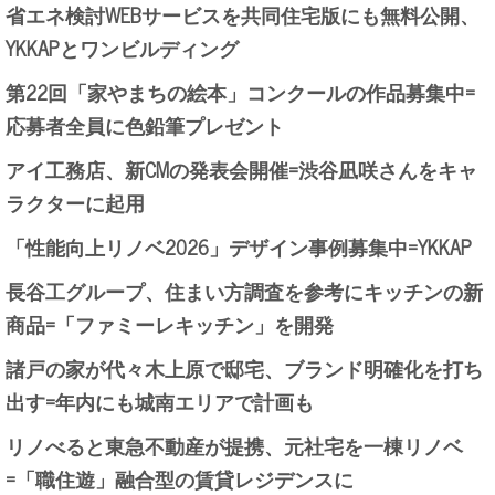
省エネ検討WEBサービスを共同住宅版にも無料公開、
YKKAPとワンビルディング
第22回「家やまちの絵本」コンクールの作品募集中=
応募者全員に色鉛筆プレゼント
アイ工務店、新CMの発表会開催=渋谷凪咲さんをキャ
ラクターに起用
「性能向上リノベ2026」デザイン事例募集中=YKKAP
長谷工グループ、住まい方調査を参考にキッチンの新
商品=「ファミーレキッチン」を開発
諸戸の家が代々木上原で邸宅、ブランド明確化を打ち
出す=年内にも城南エリアで計画も
リノべると東急不動産が提携、元社宅を一棟リノベ
=「職住遊」融合型の賃貸レジデンスに