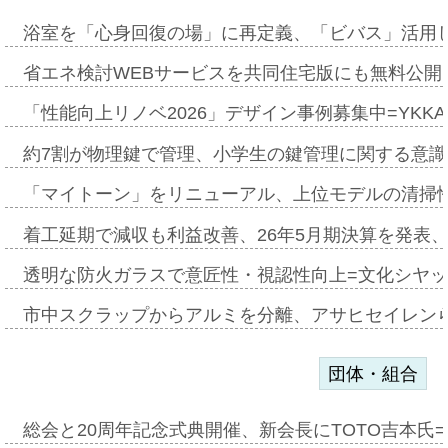
浴室を「心身回復の場」に再定義、「ビバス」活用し
省エネ検討WEBサービスを共同住宅版にも無料公開、
「性能向上リノベ2026」デザイン事例募集中=YKKA
約7割が物理鍵で管理、小学生の鍵管理に関する意識調査
「マイトーン」をリニューアル、上位モデルの清掃
着工延期で減収も利益改善、26年5月期決算を発表
透明な防火ガラスで意匠性・視認性向上=文化シヤ
市中スクラップからアルミを分離、アサヒセイレン
団体・組合
総会と20周年記念式典開催、新会長にTOTO吉本氏