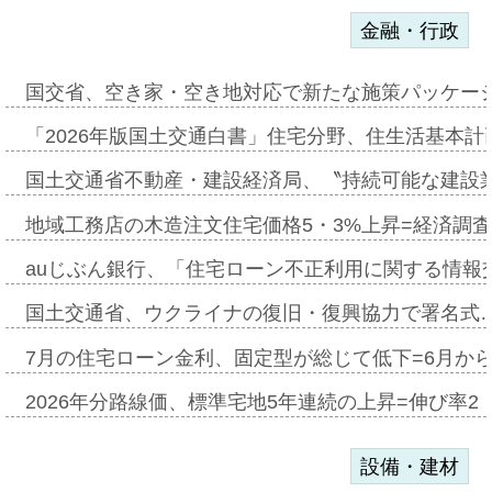
金融・行政
国交省、空き家・空き地対応で新たな施策パッケー
「2026年版国土交通白書」住宅分野、住生活基本計
国土交通省不動産・建設経済局、〝持続可能な建設
地域工務店の木造注文住宅価格5・3%上昇=経済調
auじぶん銀行、「住宅ローン不正利用に関する情報
国土交通省、ウクライナの復旧・復興協力で署名式
7月の住宅ローン金利、固定型が総じて低下=6月か
2026年分路線価、標準宅地5年連続の上昇=伸び率2・
設備・建材