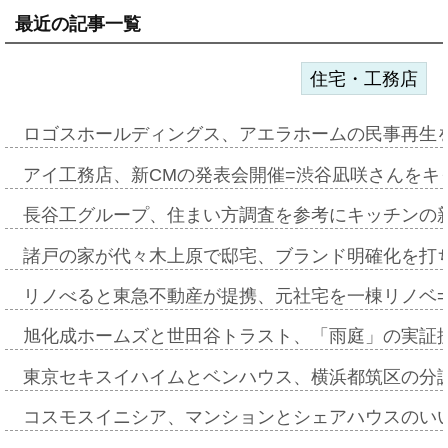
最近の記事一覧
住宅・工務店
ロゴスホールディングス、アエラホームの民事再生
アイ工務店、新CMの発表会開催=渋谷凪咲さんをキ
長谷工グループ、住まい方調査を参考にキッチンの
諸戸の家が代々木上原で邸宅、ブランド明確化を打
リノべると東急不動産が提携、元社宅を一棟リノベ
旭化成ホームズと世田谷トラスト、「雨庭」の実証
東京セキスイハイムとベンハウス、横浜都筑区の分
コスモスイニシア、マンションとシェアハウスのい