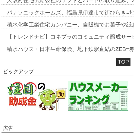
大阪府住宅供給公社のソフトとハードの取り組み、2
パナソニックホームズ、福島県伊達市で街びらき=
積水化学工業住宅カンパニー、自販機でお菓子や紙
【トレンドナビ】コネプラのコミュニティ醸成サー
積水ハウス・日本生命保険、地下鉄駅直結のZEB=赤坂
TOP
ピックアップ
広告