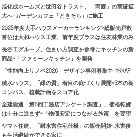
旭化成ホームズと世田谷トラスト、「雨庭」の実証拡
大へ=ガーデンカフェ「ときそら」に施工
2025年度大手ハウスメーカーランキング=総販売戸数
首位は大和ハウス工業、前年度プラスは住友林業のみ
長谷工グループ、住まい方調査を参考にキッチンの新
商品=「ファミーレキッチン」を開発
「性能向上リノベ2026」デザイン事例募集中=YKKAP
積水ハウス、「緑の質」着目の庭づくり展開=5本の樹
コンパス、植栽計画をスコア化
全建総連「第6回工務店アンケート調査」、価格転嫁
は十分に進まず=「物価安定につながる施策」を要望
ヤマト住建、「耐水害住宅仕様」の販売開始=水害後
も生活継続ができる家に