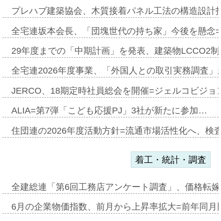
プレハブ建築協会、木質接着パネル工法の構造設計
全宅連坂本会長、「団塊世代の持ち家」今後を懸念
29年度までの「中期計画」を発表、建築物LCCO2
全宅連2026年度事業、「外国人との取引実務調査」新
JERCO、18期定時社員総会を開催=ジェルコビジョン
ALIA=第7弾「こども応援PJ」3社が新たに参加…
住団連の2026年度活動方針=流通市場活性化へ、検
着工・統計・調査
全建総連「第6回工務店アンケート調査」、価格転嫁
6月の企業物価指数、前月から上昇率拡大=前年同月比