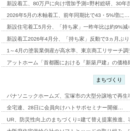
新設着工、80万戸に向け増加予測=野村総研、30年
2026年5月の木軸着工、前年同期比で43・5%増に…
新設住宅着工5月分、「持ち家」一昨年比は約9%減=
新設着工2026年4月分、「持ち家」反動で3ヵ月ぶ
1～4月の塗装業倒産が高水準、東京商工リサーチ調
アットホーム「首都圏における『新築戸建』の価格
まちづくり
パナソニックホームズ、宝塚市の大型分譲地で再生
全宅連、28日に会員向けハトサポセミナー開催…
UR、防災性向上のまちづくり=建て替え提案推進、