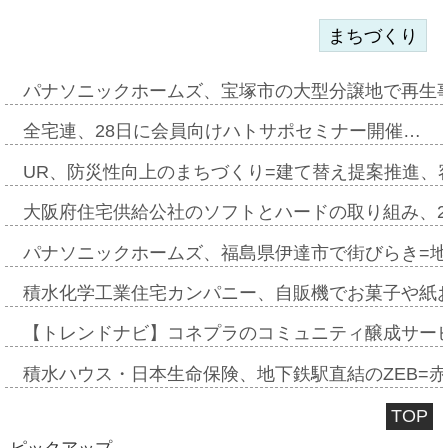
まちづくり
パナソニックホームズ、宝塚市の大型分譲地で再生
全宅連、28日に会員向けハトサポセミナー開催…
UR、防災性向上のまちづくり=建て替え提案推進、
大阪府住宅供給公社のソフトとハードの取り組み、2
パナソニックホームズ、福島県伊達市で街びらき=
積水化学工業住宅カンパニー、自販機でお菓子や紙
【トレンドナビ】コネプラのコミュニティ醸成サー
積水ハウス・日本生命保険、地下鉄駅直結のZEB=赤坂
TOP