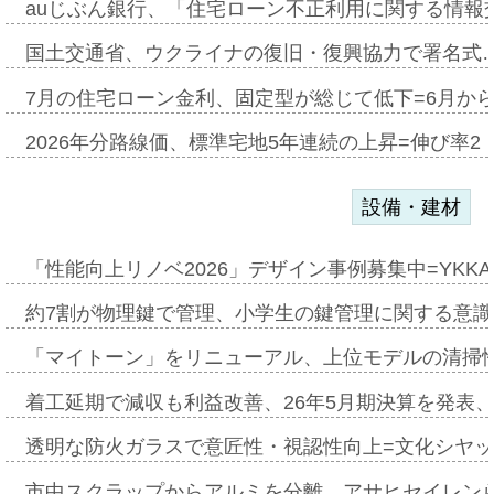
auじぶん銀行、「住宅ローン不正利用に関する情報
国土交通省、ウクライナの復旧・復興協力で署名式
7月の住宅ローン金利、固定型が総じて低下=6月か
2026年分路線価、標準宅地5年連続の上昇=伸び率2・
設備・建材
「性能向上リノベ2026」デザイン事例募集中=YKKA
約7割が物理鍵で管理、小学生の鍵管理に関する意識調査
「マイトーン」をリニューアル、上位モデルの清掃
着工延期で減収も利益改善、26年5月期決算を発表
透明な防火ガラスで意匠性・視認性向上=文化シヤ
市中スクラップからアルミを分離、アサヒセイレン