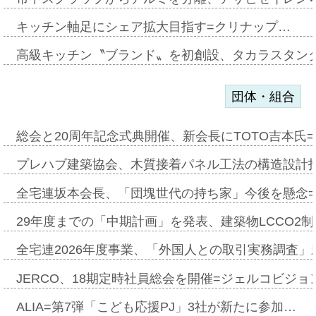
キッチン軸足にシェア拡大目指す=クリナップ…
高級キッチン〝ブランド〟を初創設、タカラスタン
団体・組合
総会と20周年記念式典開催、新会長にTOTO吉本氏
プレハブ建築協会、木質接着パネル工法の構造設計
全宅連坂本会長、「団塊世代の持ち家」今後を懸念
29年度までの「中期計画」を発表、建築物LCCO2
全宅連2026年度事業、「外国人との取引実務調査」新
JERCO、18期定時社員総会を開催=ジェルコビジョン
ALIA=第7弾「こども応援PJ」3社が新たに参加…