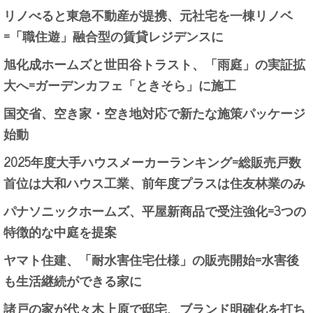
リノべると東急不動産が提携、元社宅を一棟リノベ
=「職住遊」融合型の賃貸レジデンスに
旭化成ホームズと世田谷トラスト、「雨庭」の実証拡
大へ=ガーデンカフェ「ときそら」に施工
国交省、空き家・空き地対応で新たな施策パッケージ
始動
2025年度大手ハウスメーカーランキング=総販売戸数
首位は大和ハウス工業、前年度プラスは住友林業のみ
パナソニックホームズ、平屋新商品で受注強化=3つの
特徴的な中庭を提案
ヤマト住建、「耐水害住宅仕様」の販売開始=水害後
も生活継続ができる家に
諸戸の家が代々木上原で邸宅、ブランド明確化を打ち