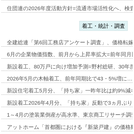
住団連の2026年度活動方針=流通市場活性化へ、検
着工・統計・調査
全建総連「第6回工務店アンケート調査」、価格転嫁
6月の企業物価指数、前月から上昇率拡大=前年同月比
新設着工、80万戸に向け増加予測=野村総研、30年
2026年5月の木軸着工、前年同期比で43・5%増に…
新設住宅着工5月分、「持ち家」一昨年比は約9%減=
新設着工2026年4月分、「持ち家」反動で3ヵ月ぶ
1～4月の塗装業倒産が高水準、東京商工リサーチ調
アットホーム「首都圏における『新築戸建』の価格