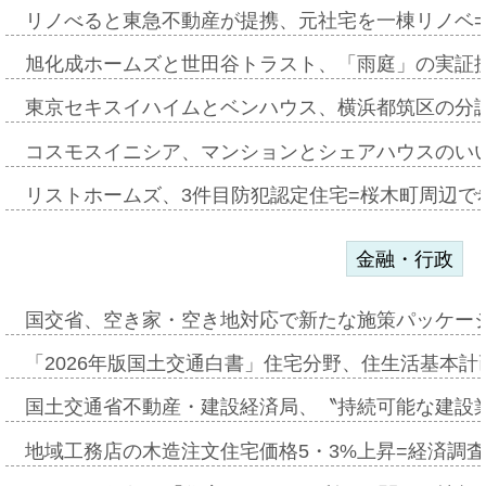
リノべると東急不動産が提携、元社宅を一棟リノベ
旭化成ホームズと世田谷トラスト、「雨庭」の実証
東京セキスイハイムとベンハウス、横浜都筑区の分
コスモスイニシア、マンションとシェアハウスのい
リストホームズ、3件目防犯認定住宅=桜木町周辺で
金融・行政
国交省、空き家・空き地対応で新たな施策パッケー
「2026年版国土交通白書」住宅分野、住生活基本計
国土交通省不動産・建設経済局、〝持続可能な建設
地域工務店の木造注文住宅価格5・3%上昇=経済調