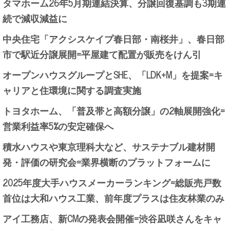
タマホーム26年5月期連結決算、分譲回復基調も3期連
続で減収減益に
中央住宅「アクシスケイプ春日部・南桜井」、春日部
市で駅近分譲展開=平屋建て配置が販売をけん引
オープンハウスグループとSHE、「LDK+M」を提案=キ
ャリアと住環境に関する調査実施
トヨタホーム、「普及帯と高額分譲」の2軸展開強化=
営業利益率5%の安定確保へ
積水ハウスや東京理科大など、サステナブル建材開
発・評価の研究会=業界横断のプラットフォームに
2025年度大手ハウスメーカーランキング=総販売戸数
首位は大和ハウス工業、前年度プラスは住友林業のみ
アイ工務店、新CMの発表会開催=渋谷凪咲さんをキャ