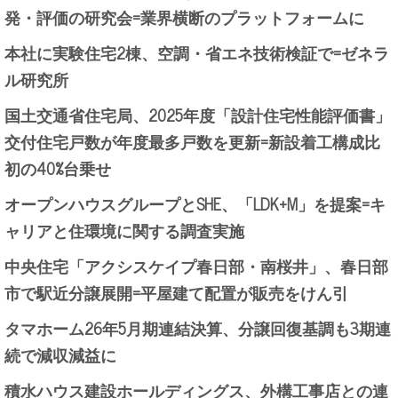
発・評価の研究会=業界横断のプラットフォームに
本社に実験住宅2棟、空調・省エネ技術検証で=ゼネラ
ル研究所
国土交通省住宅局、2025年度「設計住宅性能評価書」
交付住宅戸数が年度最多戸数を更新=新設着工構成比
初の40%台乗せ
オープンハウスグループとSHE、「LDK+M」を提案=キ
ャリアと住環境に関する調査実施
中央住宅「アクシスケイプ春日部・南桜井」、春日部
市で駅近分譲展開=平屋建て配置が販売をけん引
タマホーム26年5月期連結決算、分譲回復基調も3期連
続で減収減益に
積水ハウス建設ホールディングス、外構工事店との連