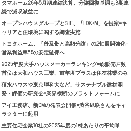
タマホーム26年5月期連結決算、分譲回復基調も3期連
続で減収減益に
オープンハウスグループとSHE、「LDK+M」を提案=キ
ャリアと住環境に関する調査実施
トヨタホーム、「普及帯と高額分譲」の2軸展開強化=
営業利益率5%の安定確保へ
2025年度大手ハウスメーカーランキング=総販売戸数
首位は大和ハウス工業、前年度プラスは住友林業のみ
積水ハウスや東京理科大など、サステナブル建材開
発・評価の研究会=業界横断のプラットフォームに
アイ工務店、新CMの発表会開催=渋谷凪咲さんをキャ
ラクターに起用
主要住宅企業10社の2025年度の1棟あたりの平均単