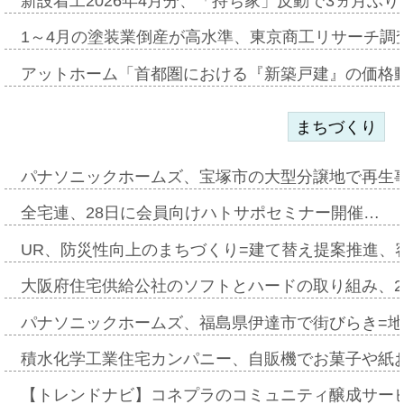
新設着工2026年4月分、「持ち家」反動で3ヵ月ぶ
1～4月の塗装業倒産が高水準、東京商工リサーチ調
アットホーム「首都圏における『新築戸建』の価格
まちづくり
パナソニックホームズ、宝塚市の大型分譲地で再生
全宅連、28日に会員向けハトサポセミナー開催…
UR、防災性向上のまちづくり=建て替え提案推進、
大阪府住宅供給公社のソフトとハードの取り組み、2
パナソニックホームズ、福島県伊達市で街びらき=
積水化学工業住宅カンパニー、自販機でお菓子や紙
【トレンドナビ】コネプラのコミュニティ醸成サー