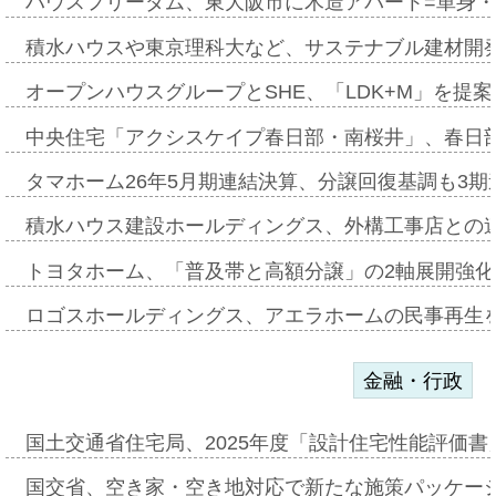
ハウスフリーダム、東大阪市に木造アパート=単身・
積水ハウスや東京理科大など、サステナブル建材開
オープンハウスグループとSHE、「LDK+M」を提
中央住宅「アクシスケイプ春日部・南桜井」、春日
タマホーム26年5月期連結決算、分譲回復基調も3
積水ハウス建設ホールディングス、外構工事店との
トヨタホーム、「普及帯と高額分譲」の2軸展開強化
ロゴスホールディングス、アエラホームの民事再生
金融・行政
国土交通省住宅局、2025年度「設計住宅性能評価
国交省、空き家・空き地対応で新たな施策パッケー