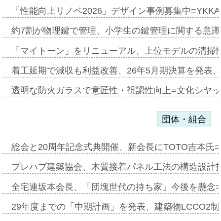
「性能向上リノベ2026」デザイン事例募集中=YKKA
約7割が物理鍵で管理、小学生の鍵管理に関する意識調査
「マイトーン」をリニューアル、上位モデルの清掃
着工延期で減収も利益改善、26年5月期決算を発表
透明な防火ガラスで意匠性・視認性向上=文化シヤ
団体・組合
総会と20周年記念式典開催、新会長にTOTO吉本氏
プレハブ建築協会、木質接着パネル工法の構造設計
全宅連坂本会長、「団塊世代の持ち家」今後を懸念
29年度までの「中期計画」を発表、建築物LCCO2