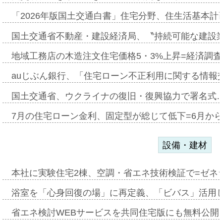
「2026年版国土交通白書」住宅分野、住生活基本計
国土交通省不動産・建設経済局、〝持続可能な建設
地域工務店の木造注文住宅価格5・3%上昇=経済調
auじぶん銀行、「住宅ローン不正利用に関する情報
国土交通省、ウクライナの復旧・復興協力で署名式
7月の住宅ローン金利、固定型が総じて低下=6月か
設備・建材
本社に実験住宅2棟、空調・省エネ技術検証で=ゼネ
浴室を「心身回復の場」に再定義、「ビバス」活用し
省エネ検討WEBサービスを共同住宅版にも無料公開、