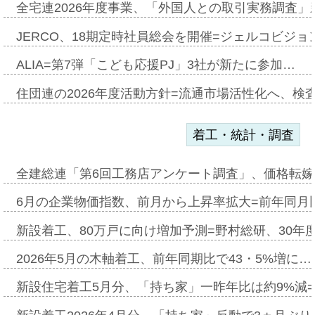
全宅連2026年度事業、「外国人との取引実務調査」新
JERCO、18期定時社員総会を開催=ジェルコビジョン
ALIA=第7弾「こども応援PJ」3社が新たに参加…
住団連の2026年度活動方針=流通市場活性化へ、検
着工・統計・調査
全建総連「第6回工務店アンケート調査」、価格転嫁
6月の企業物価指数、前月から上昇率拡大=前年同月比
新設着工、80万戸に向け増加予測=野村総研、30年
2026年5月の木軸着工、前年同期比で43・5%増に…
新設住宅着工5月分、「持ち家」一昨年比は約9%減=